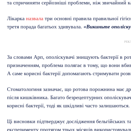
та спричиняти серйозніші проблеми, ніж звичайний ка
Лікарка
назвала
три основні правила правильної гігіє
третя порада багатьох здивувала.
«Викиньте ополіску
РЕК
За словами Арп, ополіскувачі знищують бактерії в ро
призначенням, проблема полягає в тому, що вони вбив
А саме корисні бактерії допомагають стримувати розв
Стоматологиня зазначає, що ротова порожнина має др
після кишківника. Багато безрецептурних ополіскува
корисні бактерії, тоді як шкідливі часто залишаються.
Ці висновки підтверджує дослідження бельгійських т
експерименту протягом трьох місяців використовували