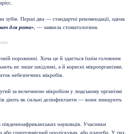
рієс.
ни зубів. Перші два — стандартні рекомендації, однак
вач для рота»
, — заявила стоматологиня.
ЛАМА
товій порожнині. Хоча це й здається їхнім головним
ають не лише шкідливі, а й корисні мікроорганізми.
иток небезпечних мікробів.
угий за величиною мікробіом у людському організмі
чів діють як сильні дезінфектанти — вони знищують
а південноафриканських науковців. Учасники
 або спиртовмісний ополіскувач, або плацебо. У тих,