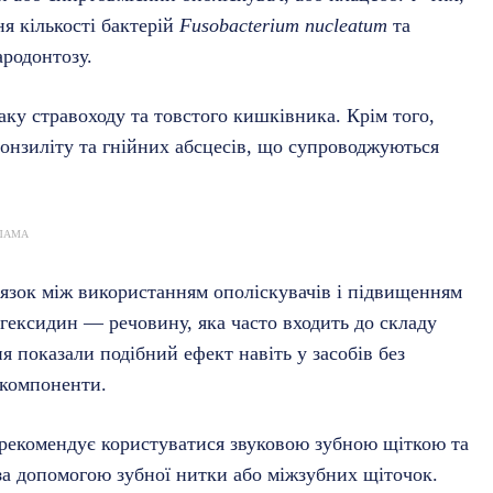
я кількості бактерій
Fusobacterium nucleatum
та
ародонтозу.
аку стравоходу та товстого кишківника. Крім того,
тонзиліту та гнійних абсцесів, що супроводжуються
ЛАМА
’язок між використанням ополіскувачів і підвищенням
гексидин — речовину, яка часто входить до складу
я показали подібний ефект навіть у засобів без
 компоненти.
п рекомендує користуватися звуковою зубною щіткою та
а допомогою зубної нитки або міжзубних щіточок.