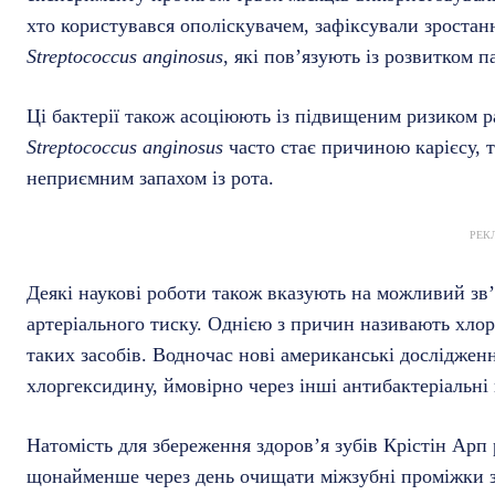
хто користувався ополіскувачем, зафіксували зростанн
Streptococcus anginosus
, які пов’язують із розвитком п
Ці бактерії також асоціюють із підвищеним ризиком р
Streptococcus anginosus
часто стає причиною карієсу, 
неприємним запахом із рота.
РЕК
Деякі наукові роботи також вказують на можливий зв
артеріального тиску. Однією з причин називають хлор
таких засобів. Водночас нові американські дослідженн
хлоргексидину, ймовірно через інші антибактеріальні
Натомість для збереження здоров’я зубів Крістін Ар
щонайменше через день очищати міжзубні проміжки з