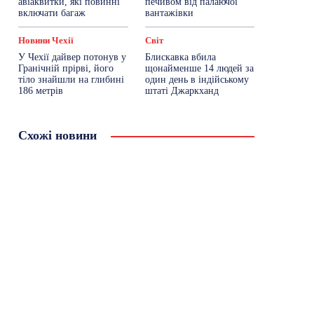
авіаквитки, які повинні
печивом від палаючої
включати багаж
вантажівки
Новини Чехії
Світ
У Чехії дайвер потонув у
Блискавка вбила
Гранічній прірві, його
щонайменше 14 людей за
тіло знайшли на глибині
один день в індійському
186 метрів
штаті Джаркханд
Схожі новини