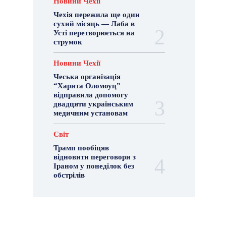
Новини Чехії
Чехія пережила ще один
сухий місяць — Лаба в
Усті перетворюється на
струмок
Новини Чехії
Чеська організація
“Харита Оломоуц”
відправила допомогу
двадцяти українським
медичним установам
Світ
Трамп пообіцяв
відновити переговори з
Іраном у понеділок без
обстрілів