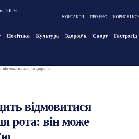
ня, 2026
КОНТАКТИ
ПРО НАС
КОРИСНІ КО
т
Політика
Культура
Здоровʼя
Спорт
Гастрогід
та: він може нашкодити здоров’ю
дить відмовитися
ля рота: він може
’ю