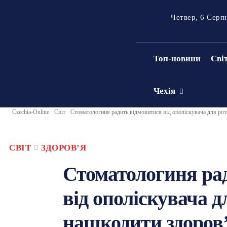
Четвер, 6 Серп
Топ-новини
Сві
Чехія
Czechia-Online
Світ
Стоматологиня радить відмовитися від ополіскувача для ро
СВІТ
ЗДОРОВʼЯ
Стоматологиня ра
від ополіскувача д
нашкодити здоров