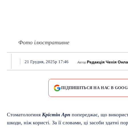
Фото ілюстративне
21 Грудня, 2025р 17:46
Редакція Чехія Онл
Автор
ПІДПИШІТЬСЯ НА НАС В GOOG
Стоматологиня
Крістін Арп
попереджає, що використ
шкоди, ніж користі. За її словами, ці засоби здатні 