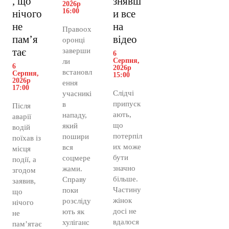
, що
знявш
2026р
16:00
нічого
и все
не
на
Правоох
пам’я
відео
оронці
тає
заверши
6
Серпня,
ли
6
2026р
встановл
Серпня,
15:00
2026р
ення
17:00
Слідчі
учасникі
припуск
в
Після
ають,
нападу,
аварії
що
який
водій
потерпіл
пошири
поїхав із
их може
вся
місця
бути
соцмере
події, а
значно
жами.
згодом
більше.
Справу
заявив,
Частину
поки
що
жінок
розсліду
нічого
досі не
ють як
не
вдалося
хуліганс
пам’ятає