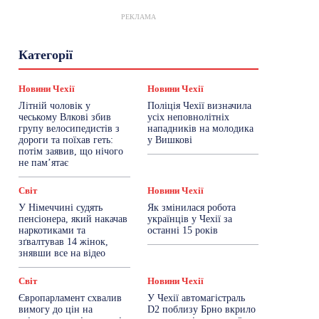
РЕКЛАМА
Гастрогід
Життя та гроші
Здоровʼя
Категорії
Знай Чехію
Корисне біженцям
Культура
Лайфстайл
Мандри
Мова
Новини України
Новини Чехії
Освіта
Новини Чехії
Новини Чехії
Політика
Поради
Робота
Сад та город
Літній чоловік у
Поліція Чехії визначила
Світ
Спорт
ТехноМанія
Топ-новини
чеському Влкові збив
усіх неповнолітніх
Фоторепортаж
групу велосипедистів з
нападників на молодика
дороги та поїхав геть:
у Вишкові
потім заявив, що нічого
Більше
не пам’ятає
Світ
Новини Чехії
У Німеччині судять
Як змінилася робота
пенсіонера, який накачав
українців у Чехії за
наркотиками та
останні 15 років
зґвалтував 14 жінок,
знявши все на відео
Світ
Новини Чехії
Європарламент схвалив
У Чехії автомагістраль
вимогу до цін на
D2 поблизу Брно вкрило