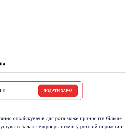
айн
LE
ДОДАТИ ЗАРАЗ
ання ополіскувачів для рота може приносити більше
порушувати баланс мікроорганізмів у ротовій порожнині