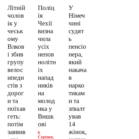
Літній
Поліц
У
чолов
ія
Німеч
ік у
Чехії
чині
чеськ
визна
судят
ому
чила
ь
Влков
усіх
пенсіо
і збив
непов
нера,
групу
нолітн
який
велос
іх
накача
ипеди
напад
в
стів з
ників
нарко
дорог
на
тикам
и та
молод
и та
поїхав
ика у
зґвалт
геть:
Вишк
ував
потім
ові
14
заявив
жінок,
6
Серпня,