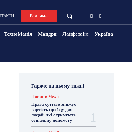
Реклама
НТАКТИ
ТехноМанія
Мандри
Лайфстайл
Україна
Гаряче на цьому тижні
Новини Чехії
Прага суттєво знижує
вартість проїзду для
людей, які отримують
соціальну допомогу