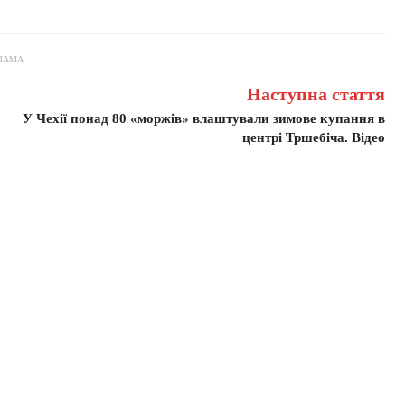
ЛАМА
Наступна стаття
У Чехії понад 80 «моржів» влаштували зимове купання в
центрі Тршебіча. Відео