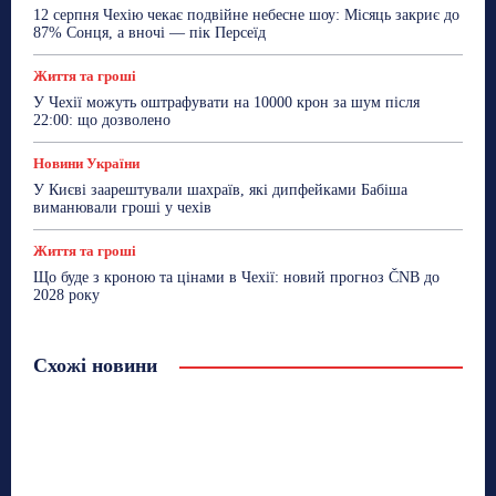
12 серпня Чехію чекає подвійне небесне шоу: Місяць закриє до
87% Сонця, а вночі — пік Персеїд
Життя та гроші
У Чехії можуть оштрафувати на 10000 крон за шум після
22:00: що дозволено
Новини України
У Києві заарештували шахраїв, які дипфейками Бабіша
виманювали гроші у чехів
Життя та гроші
Що буде з кроною та цінами в Чехії: новий прогноз ČNB до
2028 року
Схожі новини