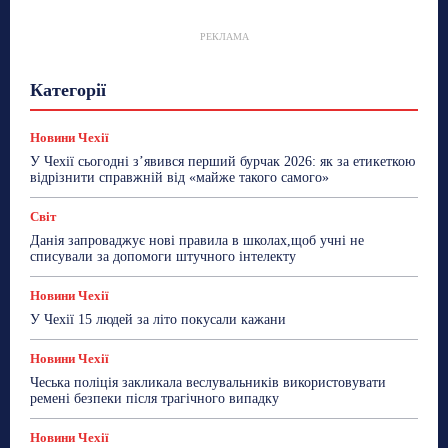
РЕКЛАМА
Гастрогід
Життя та гроші
Здоровʼя
Категорії
Знай Чехію
Корисне біженцям
Культура
Лайфстайл
Мандри
Мова
Новини України
Новини Чехії
Освіта
Політика
Поради
Новини Чехії
Робота
Сад та город
Світ
Спорт
У Чехії сьогодні з’явився перший бурчак 2026: як за етикеткою
ТехноМанія
Топ-новини
Фоторепортаж
відрізнити справжній від «майже такого самого»
Більше
Світ
Данія запроваджує нові правила в школах,щоб учні не
списували за допомоги штучного інтелекту
Новини Чехії
У Чехії 15 людей за літо покусали кажани
Новини Чехії
Чеська поліція закликала веслувальників використовувати
ремені безпеки після трагічного випадку
Новини Чехії