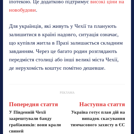
іпотекою. Це додатково підтримує
високі ціни на
новобудови
.
Для українців, які живуть у Чехії та планують
залишитися в країні надовго, ситуація означає,
що купівля житла в Празі залишається складним
завданням. Через це багато родин розглядають
передмістя столиці або інші великі міста Чехії,
де нерухомість коштує помітно дешевше.
РЕКЛАМА
Попередня стаття
Наступна стаття
У Південній Чехії
Україна готує план дій на
заарештували банду
випадок скасування
грабіжників: вони крали
тимчасового захисту в ЄС
свиней