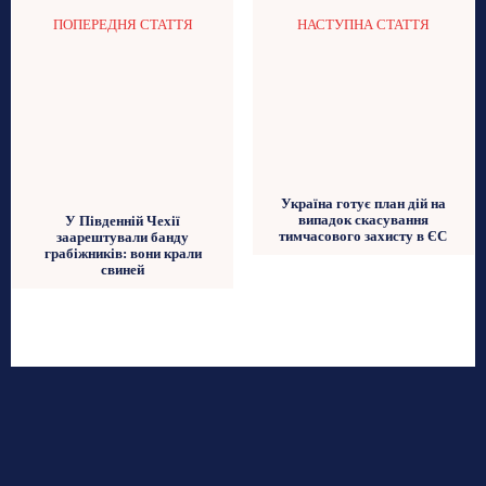
ПОПЕРЕДНЯ СТАТТЯ
НАСТУПНА СТАТТЯ
Україна готує план дій на
випадок скасування
У Південній Чехії
тимчасового захисту в ЄС
заарештували банду
грабіжників: вони крали
свиней