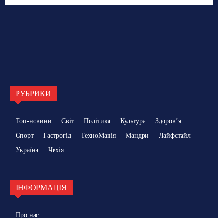
РУБРИКИ
Топ-новини
Світ
Політика
Культура
Здоровʼя
Спорт
Гастрогід
ТехноМанія
Мандри
Лайфстайл
Україна
Чехія
ІНФОРМАЦІЯ
Про нас