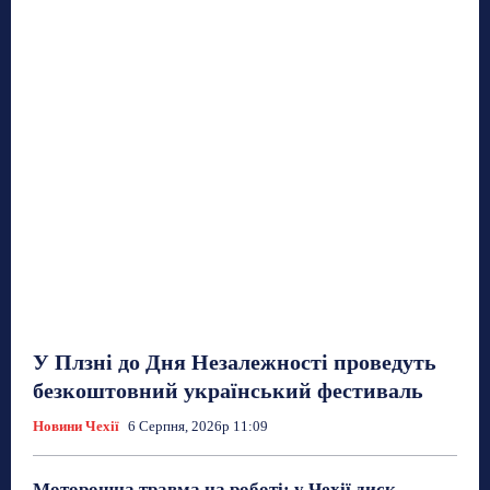
У Плзні до Дня Незалежності проведуть
безкоштовний український фестиваль
Новини Чехії
6 Серпня, 2026р 11:09
Моторошна травма на роботі: у Чехії диск