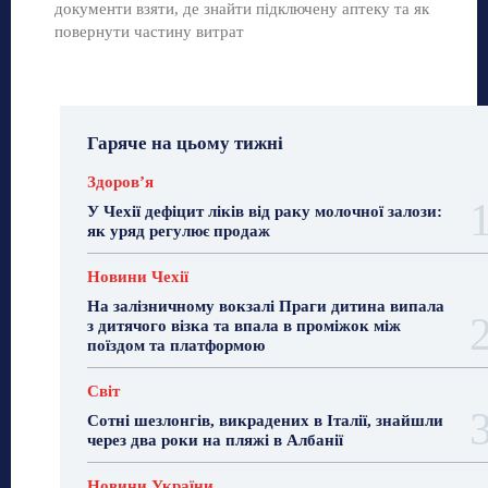
документи взяти, де знайти підключену аптеку та як
повернути частину витрат
Гаряче на цьому тижні
Здоровʼя
У Чехії дефіцит ліків від раку молочної залози:
як уряд регулює продаж
Новини Чехії
На залізничному вокзалі Праги дитина випала
з дитячого візка та впала в проміжок між
поїздом та платформою
Світ
Сотні шезлонгів, викрадених в Італії, знайшли
через два роки на пляжі в Албанії
Новини України