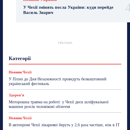
У Чехії змінять посла України: куди перейде
Василь Зварич
РЕКЛАМА
Гастрогід
Життя та гроші
Здоровʼя
Категорії
Знай Чехію
Корисне біженцям
Культура
Лайфстайл
Мандри
Мова
Новини України
Новини Чехії
Освіта
Політика
Поради
Новини Чехії
Робота
Сад та город
Світ
Спорт
У Плзні до Дня Незалежності проведуть безкоштовний
ТехноМанія
Топ-новини
Фоторепортаж
український фестиваль
Більше
Здоровʼя
Моторошна травма на роботі: у Чехії диск шліфувальної
машини розсік чоловікові обличчя
Новини Чехії
В автопромі Чехії лікарняні беруть у 2,6 раза частіше, ніж в ІТ