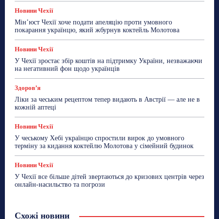
Новини Чехії
Мін’юст Чехії хоче подати апеляцію проти умовного
покарання українцю, який жбурнув коктейль Молотова
Новини Чехії
У Чехії зростає збір коштів на підтримку України, незважаючи
на негативний фон щодо українців
Здоровʼя
Ліки за чеським рецептом тепер видають в Австрії — але не в
кожній аптеці
Новини Чехії
У чеському Хебі українцю спростили вирок до умовного
терміну за кидання коктейлю Молотова у сімейний будинок
Новини Чехії
У Чехії все більше дітей звертаються до кризових центрів через
онлайн-насильство та погрози
Схожі новини