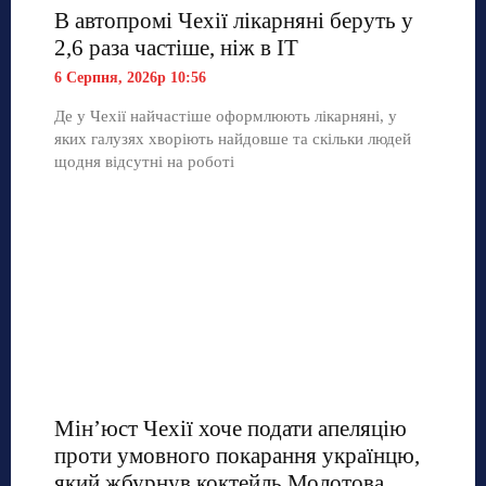
В автопромі Чехії лікарняні беруть у
2,6 раза частіше, ніж в ІТ
6 Серпня, 2026р 10:56
Де у Чехії найчастіше оформлюють лікарняні, у
яких галузях хворіють найдовше та скільки людей
щодня відсутні на роботі
Мін’юст Чехії хоче подати апеляцію
проти умовного покарання українцю,
який жбурнув коктейль Молотова