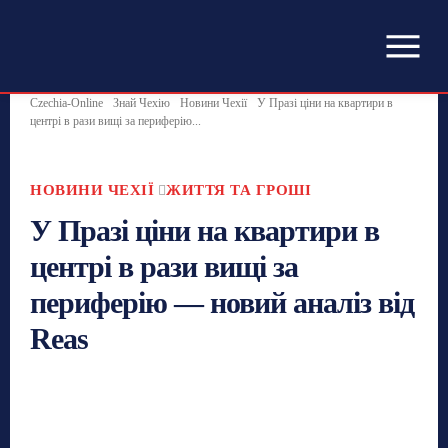
Czechia-Online
Знай Чехію
Новини Чехії
У Празі ціни на квартири в
центрі в рази вищі за периферію...
НОВИНИ ЧЕХІЇ
ЖИТТЯ ТА ГРОШІ
У Празі ціни на квартири в
центрі в рази вищі за
периферію — новий аналіз від
Reas