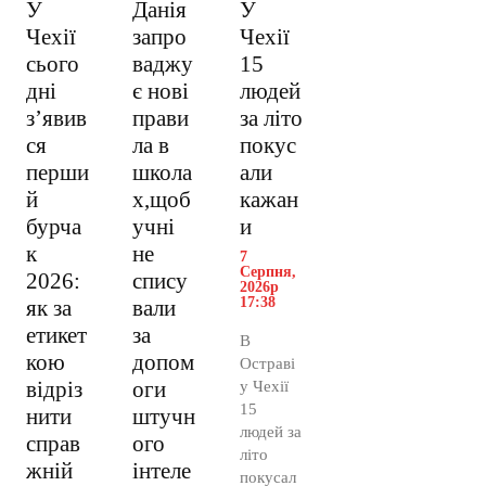
У
Данія
У
Чехії
запро
Чехії
сього
ваджу
15
дні
є нові
людей
з’явив
прави
за літо
ся
ла в
покус
перши
школа
али
й
х,щоб
кажан
бурча
учні
и
к
не
7
Серпня,
2026:
спису
2026р
17:38
як за
вали
етикет
за
В
кою
допом
Остраві
відріз
оги
у Чехії
15
нити
штучн
людей за
справ
ого
літо
жній
інтеле
покусал