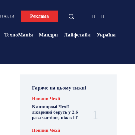
Реклама
НТАКТИ
ТехноМанія
Мандри
Лайфстайл
Україна
Гаряче на цьому тижні
Новини Чехії
В автопромі Чехії
лікарняні беруть у 2,6
раза частіше, ніж в ІТ
Новини Чехії