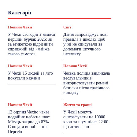
Гастрогід
Життя та гроші
Здоровʼя
Категорії
Знай Чехію
Корисне біженцям
Культура
Лайфстайл
Мандри
Мова
Новини України
Новини Чехії
Освіта
Новини Чехії
Світ
Політика
Поради
Робота
Сад та город
У Чехії сьогодні з’явився
Данія запроваджує нові
Світ
Спорт
ТехноМанія
Топ-новини
перший бурчак 2026: як
правила в школах,щоб
Фоторепортаж
за етикеткою відрізнити
учні не списували за
справжній від «майже
допомоги штучного
такого самого»
інтелекту
Більше
Новини Чехії
Новини Чехії
У Чехії 15 людей за літо
Чеська поліція закликала
покусали кажани
веслувальників
використовувати ремені
безпеки після трагічного
випадку
Новини Чехії
Життя та гроші
12 серпня Чехію чекає
У Чехії можуть
подвійне небесне шоу:
оштрафувати на 10000
Місяць закриє до 87%
крон за шум після 22:00:
Сонця, а вночі — пік
що дозволено
Персеїд