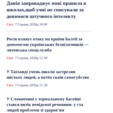
Данія запроваджує нові правила в
школах,щоб учні не списували за
допомоги штучного інтелекту
Світ
7 Серпня, 2026р 18:00
Росія планує атаку на країни Балтії за
допомогою українських безпілотників —
литовська спецслужба
Світ
7 Серпня, 2026р 12:30
У Таїланді учень школи застрелив
шістьох людей, а потім скоїв самогубство
Світ
7 Серпня, 2026р 11:30
У Словаччині у термальному басейні
стався витік невідомої речовини: у ста
людей проблеми зі здоров’ям