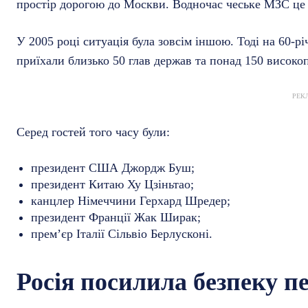
простір дорогою до Москви. Водночас чеське МЗС це 
У 2005 році ситуація була зовсім іншою. Тоді на 60-р
приїхали близько 50 глав держав та понад 150 високо
РЕК
Серед гостей того часу були:
президент США Джордж Буш;
президент Китаю Ху Цзіньтао;
канцлер Німеччини Герхард Шредер;
президент Франції Жак Ширак;
прем’єр Італії Сільвіо Берлусконі.
Росія посилила безпеку п