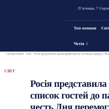
П’ятниця, 7 Серп
Топ-новини
Сві
Чехія
Czechia-Online
Світ
Росія представила жалюгідний список гостей до параду у Моск
СВІТ
Росія представила
список гостей до п
честь Дня перемог