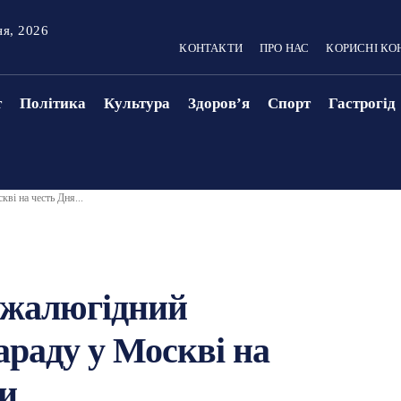
ня, 2026
КОНТАКТИ
ПРО НАС
КОРИСНІ КО
т
Політика
Культура
Здоровʼя
Спорт
Гастрогід
ві на честь Дня...
 жалюгідний
араду у Москві на
и