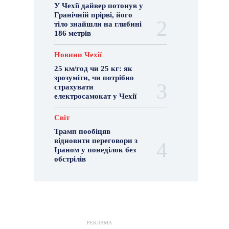
У Чехії дайвер потонув у
Гранічній прірві, його
тіло знайшли на глибині
186 метрів
Новини Чехії
25 км/год чи 25 кг: як
зрозуміти, чи потрібно
страхувати
електросамокат у Чехії
Світ
Трамп пообіцяв
відновити переговори з
Іраном у понеділок без
обстрілів
РЕКЛАМА