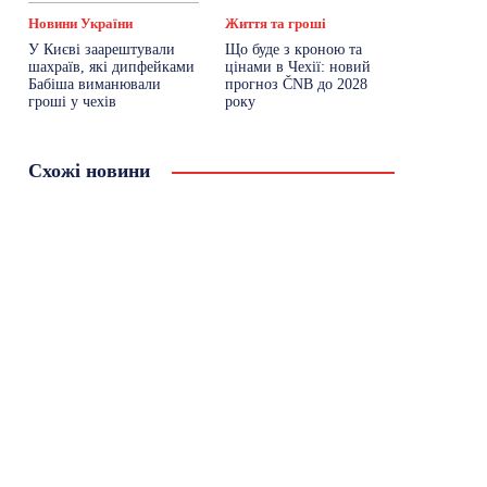
Новини України
Життя та гроші
У Києві заарештували
Що буде з кроною та
шахраїв, які дипфейками
цінами в Чехії: новий
Бабіша виманювали
прогноз ČNB до 2028
гроші у чехів
року
Схожі новини