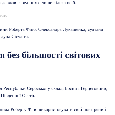
держав серед них є лише кілька осіб.
ЛАМА
чини Роберта Фіцо, Олександра Лукашенка, султана
глуна Сісуліта.
 без більшості світових
 Республіки Сербської у складі Боснії і Герцеговини,
Південної Осетії.
онила Роберту Фіцо використовувати свій повітряний