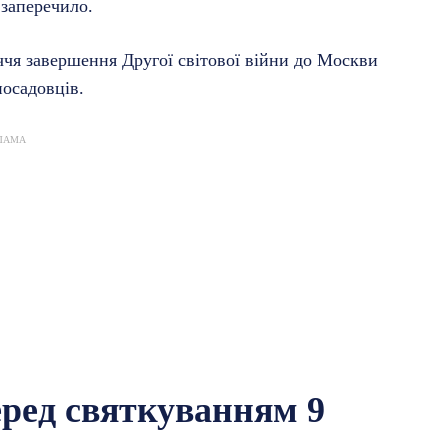
заперечило.
іччя завершення Другої світової війни до Москви
посадовців.
ЛАМА
еред святкуванням 9