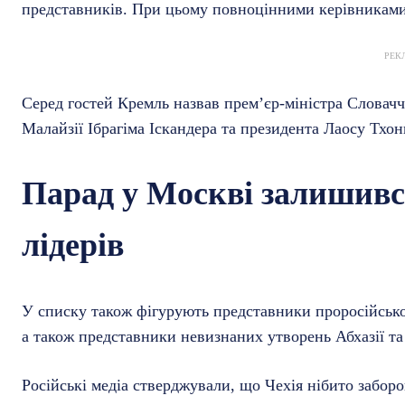
представників. При цьому повноцінними керівниками 
РЕК
Серед гостей Кремль назвав прем’єр-міністра Словач
Малайзії Ібрагіма Іскандера та президента Лаосу Тхон
Парад у Москві залишився
лідерів
У списку також фігурують представники проросійської
а також представники невизнаних утворень Абхазії та 
Російські медіа стверджували, що Чехія нібито забор