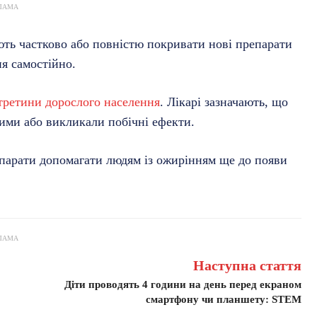
ЛАМА
ють частково або повністю покривати нові препарати
ня самостійно.
третини дорослого населення
. Лікарі зазначають, що
ими або викликали побічні ефекти.
парати допомагати людям із ожирінням ще до появи
ЛАМА
Наступна стаття
Діти проводять 4 години на день перед екраном
смартфону чи планшету: STEM