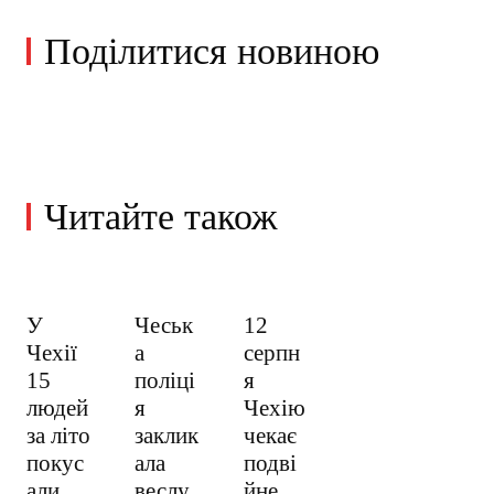
Поділитися новиною
Читайте також
У
Чеськ
12
Чехії
а
серпн
15
поліці
я
людей
я
Чехію
за літо
заклик
чекає
покус
ала
подві
али
веслу
йне