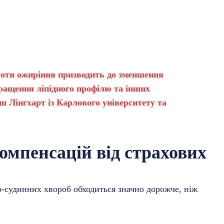
роти ожиріння призводить до зменшення
кращення ліпідного профілю та інших
ш Лінгхарт із Карлового університету та
омпенсацій від страхових
о-судинних хвороб обходиться значно дорожче, ніж