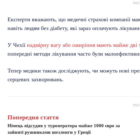
РЕК
Експерти вважають, що медичні страхові компанії ма
навіть людям без діабету, які зараз оплачують лікуван
У Чехії
надмірну вагу або ожиріння мають майже дві 
попередні методи лікування часто були малоефективн
Тепер медики також досліджують, чи можуть нові пре
серцевих захворювань.
РЕК
Попередня стаття
Німець відсудив у туроператора майже 1000 євро за
зайняті рушниками шезлонги у Греції