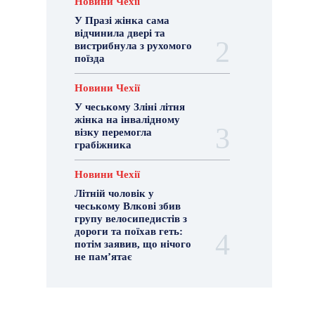
Новини Чехії
У Празі жінка сама
відчинила двері та
вистрибнула з рухомого
поїзда
Новини Чехії
У чеському Зліні літня
жінка на інвалідному
візку перемогла
грабіжника
Новини Чехії
Літній чоловік у
чеському Влкові збив
групу велосипедистів з
дороги та поїхав геть:
потім заявив, що нічого
не пам’ятає