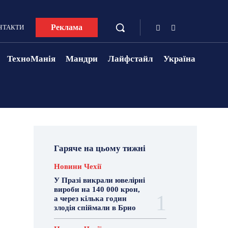
Реклама
НТАКТИ
ТехноМанія
Мандри
Лайфстайл
Україна
Гаряче на цьому тижні
Новини Чехії
У Празі викрали ювелірні
вироби на 140 000 крон,
а через кілька годин
злодія спіймали в Брно