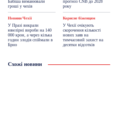
Бабіша виманювали
прогноз ČNB до 2028
гроші у чехів
року
Новини Чехії
Корисне біженцям
У Празі викрали
У Чехії очікують
ювелірні вироби на 140
скорочення кількості
000 крон, а через кілька
нових заяв на
годин злодія спіймали в
тимчасовий захист на
Брно
десятки відсотків
Схожі новини