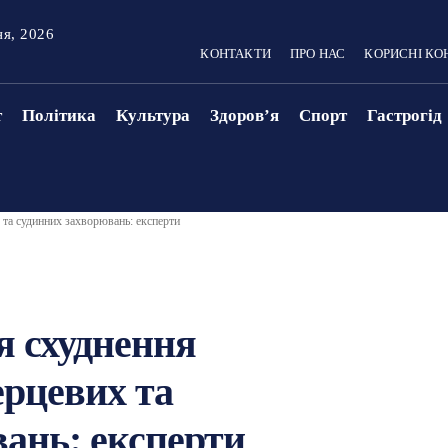
ня, 2026
КОНТАКТИ
ПРО НАС
КОРИСНІ КО
т
Політика
Культура
Здоровʼя
Спорт
Гастрогід
 та судинних захворювань: експерти
я схуднення
ерцевих та
ань: експерти