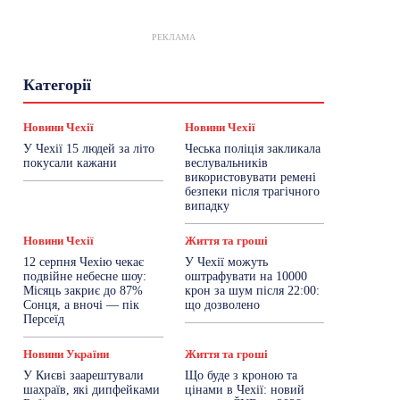
РЕКЛАМА
Гастрогід
Життя та гроші
Здоровʼя
Категорії
Знай Чехію
Корисне біженцям
Культура
Лайфстайл
Мандри
Мова
Новини України
Новини Чехії
Освіта
Новини Чехії
Новини Чехії
Політика
Поради
Робота
Сад та город
У Чехії 15 людей за літо
Чеська поліція закликала
Світ
Спорт
ТехноМанія
Топ-новини
покусали кажани
веслувальників
Фоторепортаж
використовувати ремені
безпеки після трагічного
випадку
Більше
Новини Чехії
Життя та гроші
12 серпня Чехію чекає
У Чехії можуть
подвійне небесне шоу:
оштрафувати на 10000
Місяць закриє до 87%
крон за шум після 22:00:
Сонця, а вночі — пік
що дозволено
Персеїд
Новини України
Життя та гроші
У Києві заарештували
Що буде з кроною та
шахраїв, які дипфейками
цінами в Чехії: новий