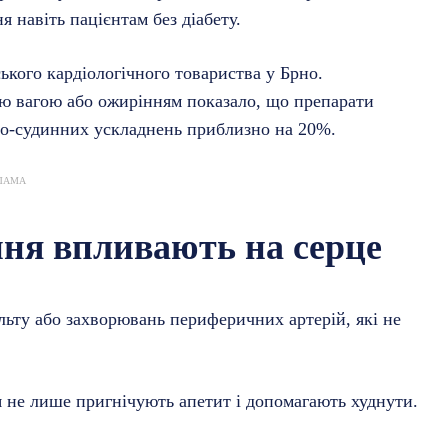
я навіть пацієнтам без діабету.
ького кардіологічного товариства у Брно.
ою вагою або ожирінням показало, що препарати
о-судинних ускладнень приблизно на 20%.
ЛАМА
ння впливають на серце
ульту або захворювань периферичних артерій, які не
я не лише пригнічують апетит і допомагають худнути.