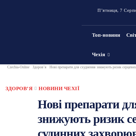
П’ятниця, 7 Серп
Топ-новини
Сві
Чехія
Czechia-Online
Здоровʼя
Нові препарати для схуднення знижують ризик серцевих
ЗДОРОВʼЯ
НОВИНИ ЧЕХІЇ
Нові препарати дл
знижують ризик с
судинних захворюв