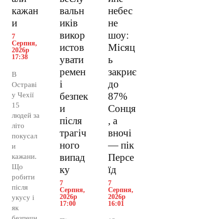
кажан
вальн
небес
и
иків
не
викор
шоу:
7
Серпня,
истов
Місяц
2026р
17:38
увати
ь
ремен
закриє
В
і
до
Остраві
безпек
87%
у Чехії
15
и
Сонця
людей за
після
, а
літо
трагіч
вночі
покусал
ного
— пік
и
випад
Персе
кажани.
Що
ку
їд
робити
7
7
після
Серпня,
Серпня,
2026р
2026р
укусу і
17:00
16:01
як
безпечн