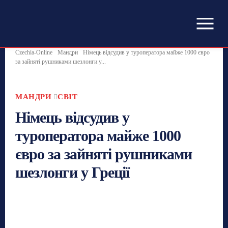
Czechia-Online
Мандри
Німець відсудив у туроператора майже 1000 євро
за зайняті рушниками шезлонги у...
МАНДРИ
СВІТ
Німець відсудив у
туроператора майже 1000
євро за зайняті рушниками
шезлонги у Греції