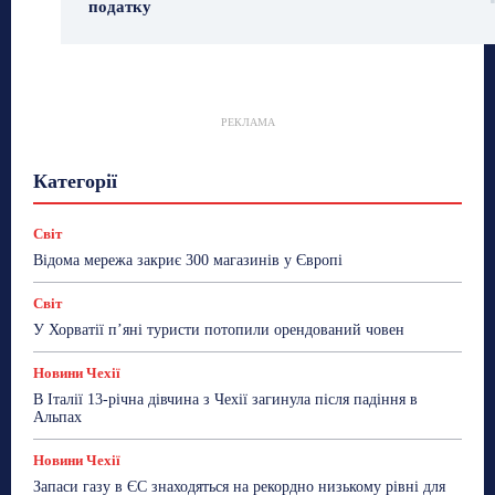
податку
РЕКЛАМА
Гастрогід
Життя та гроші
Здоровʼя
Категорії
Знай Чехію
Корисне біженцям
Культура
Лайфстайл
Мандри
Мова
Новини України
Новини Чехії
Освіта
Політика
Поради
Світ
Робота
Сад та город
Світ
Спорт
Відома мережа закриє 300 магазинів у Європі
ТехноМанія
Топ-новини
Фоторепортаж
Світ
Більше
У Хорватії пʼяні туристи потопили орендований човен
Новини Чехії
В Італії 13-річна дівчина з Чехії загинула після падіння в
Альпах
Новини Чехії
Запаси газу в ЄС знаходяться на рекордно низькому рівні для