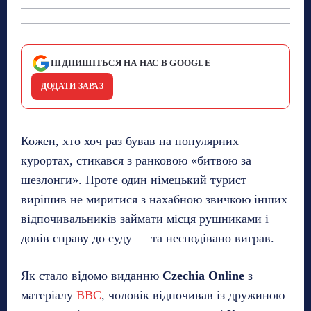
ПІДПИШІТЬСЯ НА НАС В GOOGLE
ДОДАТИ ЗАРАЗ
Кожен, хто хоч раз бував на популярних
курортах, стикався з ранковою «битвою за
шезлонги». Проте один німецький турист
вирішив не миритися з нахабною звичкою інших
відпочивальників займати місця рушниками і
довів справу до суду — та несподівано виграв.
Як стало відомо виданню
Czechia Online
з
матеріалу
BBC
, чоловік відпочивав із дружиною