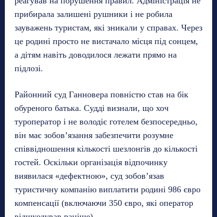
реагував на порушення правил. Адміністрація не
прибирала залишені рушники і не робила
зауважень туристам, які зникали у справах. Через
це родині просто не вистачало місця під сонцем,
а дітям навіть доводилося лежати прямо на
підлозі.
Районний суд Ганновера повністю став на бік
обуреного батька. Судді визнали, що хоч
туроператор і не володіє готелем безпосередньо,
він має зобов’язання забезпечити розумне
співвідношення кількості шезлонгів до кількості
гостей. Оскільки організація відпочинку
виявилася «дефектною», суд зобов’язав
туристичну компанію виплатити родині 986 євро
компенсації (включаючи 350 євро, які оператор
відшкодував раніше).