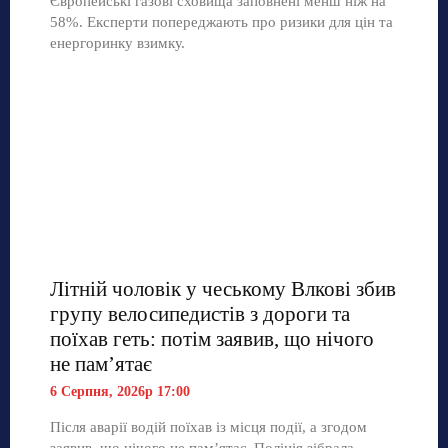
Європейські газові сховища заповнені менш ніж на
58%. Експерти попереджають про ризики для цін та
енергоринку взимку.
Літній чоловік у чеському Влкові збив
групу велосипедистів з дороги та
поїхав геть: потім заявив, що нічого
не пам’ятає
6 Серпня, 2026р 17:00
Після аварії водій поїхав із місця події, а згодом
заявив, що нічого не пам’ятає. Поліція зібрала