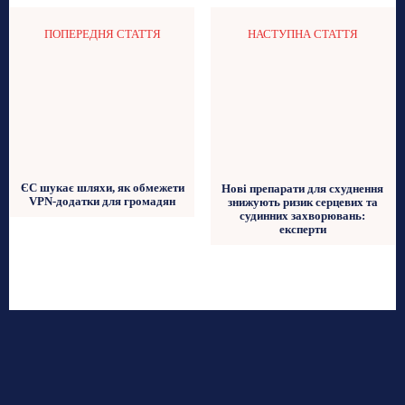
ПОПЕРЕДНЯ СТАТТЯ
НАСТУПНА СТАТТЯ
ЄС шукає шляхи, як обмежети
Нові препарати для схуднення
VPN-додатки для громадян
знижують ризик серцевих та
судинних захворювань:
експерти