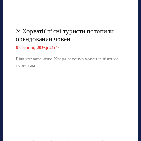
У Хорватії пʼяні туристи потопили
орендований човен
6 Серпня, 2026р 21:44
Біля хорватського Хвара затонув човен із п’ятьма
туристами