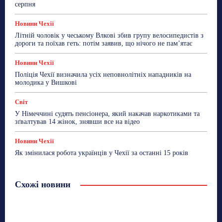
серпня
Новини Чехії
Літній чоловік у чеському Влкові збив групу велосипедистів з
дороги та поїхав геть: потім заявив, що нічого не пам’ятає
Новини Чехії
Поліція Чехії визначила усіх неповнолітніх нападників на
молодика у Вишкові
Світ
У Німеччині судять пенсіонера, який накачав наркотиками та
зґвалтував 14 жінок, знявши все на відео
Новини Чехії
Як змінилася робота українців у Чехії за останні 15 років
Схожі новини