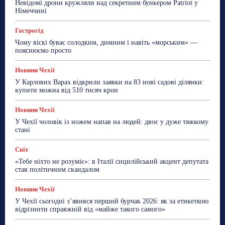
Невідомі дрони кружляли над секретним бункером Patriot у
ТехноМанія
Топ-новини
Фоторепортаж
Німеччині
Більше
Гастрогід
Чому віскі буває солодким, димним і навіть «морським» —
пояснюємо просто
Новини Чехії
У Карлових Варах відкрили заявки на 83 нові садові ділянки:
купити можна від 510 тисяч крон
Новини Чехії
У Чехії чоловік із ножем напав на людей: двоє у дуже тяжкому
стані
Світ
«Тебе ніхто не розуміє»: в Італії сицилійський акцент депутата
став політичним скандалом
Новини Чехії
У Чехії сьогодні з’явився перший бурчак 2026: як за етикеткою
відрізнити справжній від «майже такого самого»