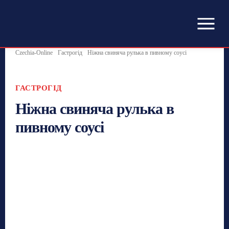
Czechia-Online
Гастрогід
Ніжна свиняча рулька в пивному соусі
ГАСТРОГІД
Ніжна свиняча рулька в
пивному соусі