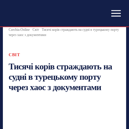
Czechia-Online
Світ
Тисячі корів страждають на судні в турецькому порту
через хаос з документами
СВІТ
Тисячі корів страждають на
судні в турецькому порту
через хаос з документами