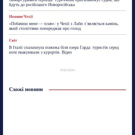
йдуть до російського Новоросійська
Новини Чехії
«Побачиш мене — плач»: у Чехії з Лаби з’являється камінь,
який століттями попереджав про голод
Світ
В Італії спалахнула пожежа біля озера Гарда: туристів серед
ночі евакуювали з курортів. Відео
РЕКЛАМА
Схожі новини