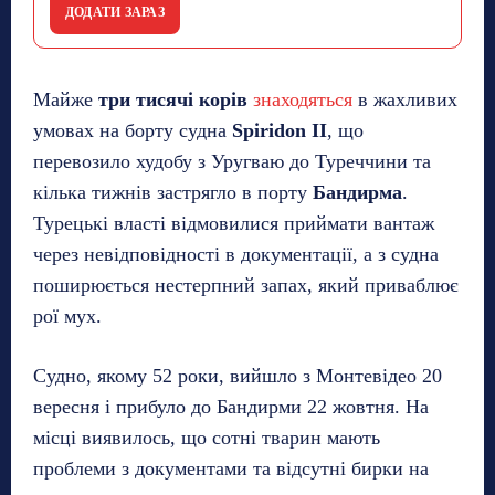
ДОДАТИ ЗАРАЗ
Майже
три тисячі корів
знаходяться
в жахливих
умовах на борту судна
Spiridon II
, що
перевозило худобу з Уругваю до Туреччини та
кілька тижнів застрягло в порту
Бандирма
.
Турецькі власті відмовилися приймати вантаж
через невідповідності в документації, а з судна
поширюється нестерпний запах, який приваблює
рої мух.
Судно, якому 52 роки, вийшло з Монтевідео 20
вересня і прибуло до Бандирми 22 жовтня. На
місці виявилось, що сотні тварин мають
проблеми з документами та відсутні бирки на