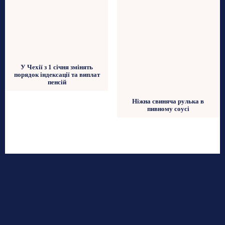
У Чехії з 1 січня змінять
порядок індексації та виплат
пенсій
Ніжна свиняча рулька в
пивному соусі