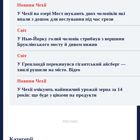
Новини Чехії
У Чехії на озері Мост шукають двох чоловіків які
впали з дошок для веслування під час грози
Світ
У Нью-Йорку голий чоловік стрибнув з вершини
Бруклінського мосту й дивом вижив
Світ
У Гренландії перекинувся гігантський айсберг —
хвилі рушили на місто. Відео
Новини Чехії
У Чехії очікують найнижчий урожай зерна за 14
років: що буде з цінами на продукти
РЕКЛАМА
Гастрогід
Життя та гроші
Здоровʼя
Категорії