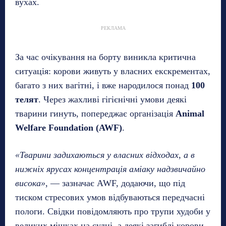
вухах.
РЕКЛАМА
За час очікування на борту виникла критична
ситуація: корови живуть у власних екскрементах,
багато з них вагітні, і вже народилося понад
100
телят
. Через жахливі гігієнічні умови деякі
тварини гинуть, попереджає організація
Animal
Welfare Foundation (AWF)
.
«Тварини задихаються у власних відходах, а в
нижніх ярусах концентрація аміаку надзвичайно
висока»
, — зазначає AWF, додаючи, що під
тиском стресових умов відбуваються передчасні
пологи. Свідки повідомляють про трупи худоби у
великих мішках на судні, а деякі загиблі корови