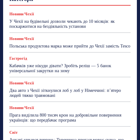
Знай Чехію
Корисне біженцям
Культура
Лайфстайл
Мандри
Мова
Новини України
Новини Чехії
Освіта
Політика
Поради
Новини Чехії
Робота
Сад та город
Світ
Спорт
У Чехії на будівельні дозволи чекають до 10 місяців: як
ТехноМанія
Топ-новини
Фоторепортаж
поскаржитися на бездіяльність установи
Більше
Новини Чехії
Польська продуктова марка може прийти до Чехії замість Tesco
Гастрогід
Кабачків уже нікуди дівати? Зробіть реліш — 5 банок
універсальної закрутки на зиму
Новини Чехії
Два авто з Чехії зіткнулися лоб у лоб у Німеччині: п’ятеро
людей тяжко травмовані
Новини Чехії
Прага виділила 800 тисяч крон на добровільне повернення
українців: що передбачає програма
Світ
Анкарі урвався терпець: Туреччина пригальмовує судна, що