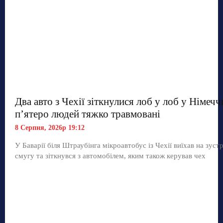
Два авто з Чехії зіткнулися лоб у лоб у Німечч
п’ятеро людей тяжко травмовані
8 Серпня, 2026р 19:12
У Баварії біля Штраубінга мікроавтобус із Чехії виїхав на зуст
смугу та зіткнувся з автомобілем, яким також керував чех