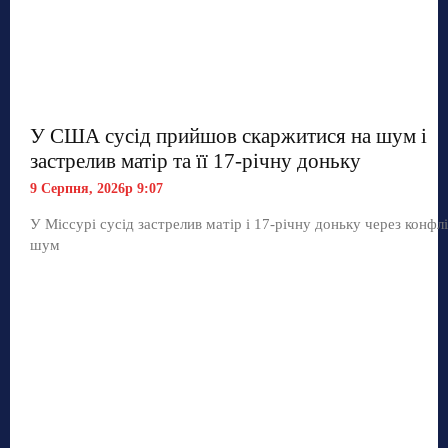
У США сусід прийшов скаржитися на шум і
застрелив матір та її 17-річну доньку
9 Серпня, 2026р 9:07
У Міссурі сусід застрелив матір і 17-річну доньку через конфл
шум