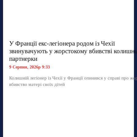
У Франції екс-легіонера родом із Чехії
звинувачують у жорстокому вбивстві колишнь
партнерки
9 Серпня, 2026р 9:33
Колишній легіонер із Чехії у Франції опинився у справі про жо
вбивство матері своїх дітей