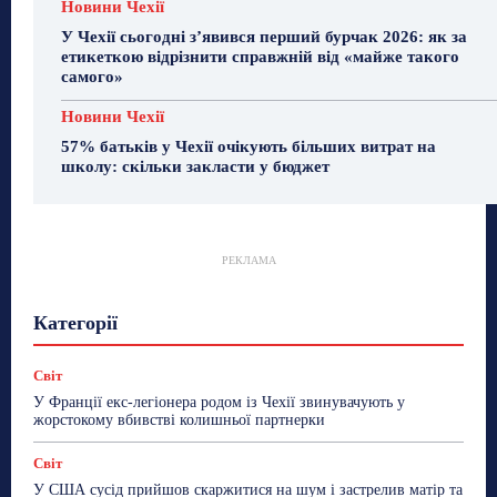
Новини Чехії
У Чехії сьогодні з’явився перший бурчак 2026: як за
етикеткою відрізнити справжній від «майже такого
самого»
Новини Чехії
57% батьків у Чехії очікують більших витрат на
школу: скільки закласти у бюджет
РЕКЛАМА
Гастрогід
Життя та гроші
Здоровʼя
Категорії
Знай Чехію
Корисне біженцям
Культура
Лайфстайл
Мандри
Мова
Новини України
Новини Чехії
Освіта
Політика
Поради
Світ
Робота
Сад та город
Світ
Спорт
У Франції екс-легіонера родом із Чехії звинувачують у
ТехноМанія
Топ-новини
Фоторепортаж
жорстокому вбивстві колишньої партнерки
Більше
Світ
У США сусід прийшов скаржитися на шум і застрелив матір та