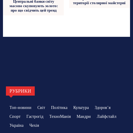
Центральні банки світу
території столярної майстерні
масово скуповують золото:
про що свідчить цей тренд
РУБРИКИ
Топ-новини
Світ
Політика
Культура
Здоровʼя
Спорт
Гастрогід
ТехноМанія
Мандри
Лайфстайл
Україна
Чехія