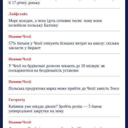
її 17-річну доньку
Лайфстайл
Море холодне, а чехи їдуть сотнями тисяч: чому вони
полюбили польську Балтику
Новини Чехії
57% батьків у Чехії очікують більших витрат на школу: скільки
закласти у бюджет
Новини Чехії
У Чехії на будівельні дозволи чекають до 10 місяців: як
поскаржитися на бездіяльність установи
Новини Чехії
Польська продуктова марка може прийти до Чехії замість Tesco
Гастрогід
Кабачків уже нікуди дівати? Зробіть реліш — 5 банок
універсальної закрутки на зиму
Новини Чехії