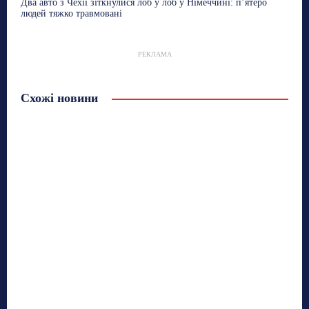
Два авто з Чехії зіткнулися лоб у лоб у Німеччині: п’ятеро
людей тяжко травмовані
РЕКЛАМА
Схожі новини