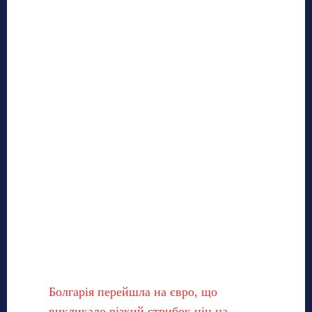
Болгарія перейшла на євро, що
викликало різкий стрибок цін на