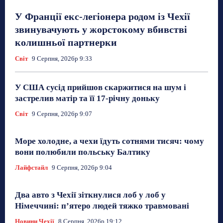
У Франції екс-легіонера родом із Чехії
звинувачують у жорстокому вбивстві
колишньої партнерки
Світ
9 Серпня, 2026р 9:33
У США сусід прийшов скаржитися на шум і
застрелив матір та її 17-річну доньку
Світ
9 Серпня, 2026р 9:07
Море холодне, а чехи їдуть сотнями тисяч: чому
вони полюбили польську Балтику
Лайфстайл
9 Серпня, 2026р 9:04
Два авто з Чехії зіткнулися лоб у лоб у
Німеччині: п’ятеро людей тяжко травмовані
Новини Чехії
8 Серпня, 2026р 19:12