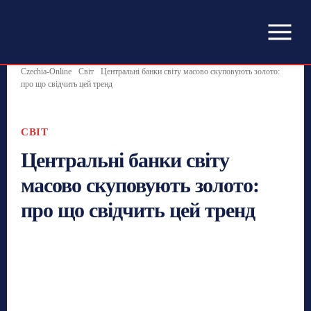
Czechia-Online
Світ
Центральні банки світу масово скуповують золото:
про що свідчить цей тренд
СВІТ
Центральні банки світу
масово скуповують золото:
про що свідчить цей тренд