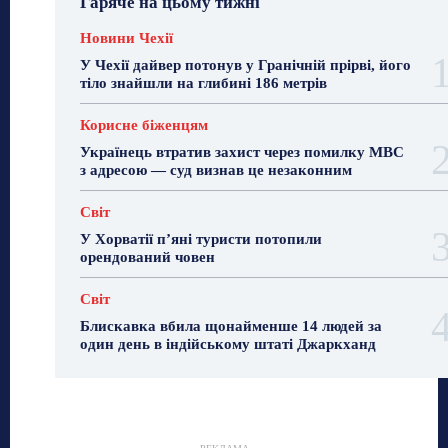
Гаряче на цьому тижні
Новини Чехії
У Чехії дайвер потонув у Гранічній прірві, його
тіло знайшли на глибині 186 метрів
Корисне біженцям
Українець втратив захист через помилку МВС
з адресою — суд визнав це незаконним
Світ
У Хорватії пʼяні туристи потопили
орендований човен
Світ
Блискавка вбила щонайменше 14 людей за
один день в індійському штаті Джаркханд