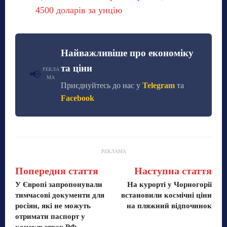
4500 доларів за унцію
Найважливіше про економіку
та ціни
РЕКЛА
📢
МА
Приєднуйтесь до нас у
Telegram
та
Facebook
РЕКЛАМА
Попередня стаття
Наступна стаття
У Європі запропонували
На курорті у Чорногорії
тимчасові документи для
встановили космічні ціни
росіян, які не можуть
на пляжний відпочинок
отримати паспорт у
консульствах РФ