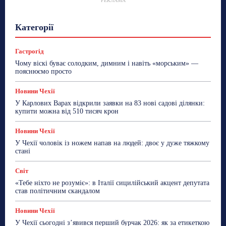
РЕКЛАМА
Гастрогід
Життя та гроші
Здоровʼя
Категорії
Знай Чехію
Корисне біженцям
Культура
Лайфстайл
Мандри
Мова
Новини України
Новини Чехії
Освіта
Політика
Поради
Гастрогід
Робота
Сад та город
Світ
Спорт
Чому віскі буває солодким, димним і навіть «морським» —
ТехноМанія
Топ-новини
Фоторепортаж
пояснюємо просто
Більше
Новини Чехії
У Карлових Варах відкрили заявки на 83 нові садові ділянки:
купити можна від 510 тисяч крон
Новини Чехії
У Чехії чоловік із ножем напав на людей: двоє у дуже тяжкому
стані
Світ
«Тебе ніхто не розуміє»: в Італії сицилійський акцент депутата
став політичним скандалом
Новини Чехії
У Чехії сьогодні з’явився перший бурчак 2026: як за етикеткою