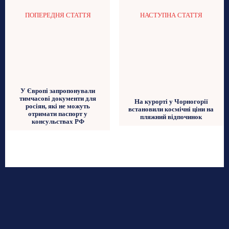
ПОПЕРЕДНЯ СТАТТЯ
НАСТУПНА СТАТТЯ
У Європі запропонували
тимчасові документи для
На курорті у Чорногорії
росіян, які не можуть
встановили космічні ціни на
отримати паспорт у
пляжний відпочинок
консульствах РФ