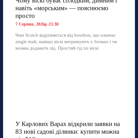
Чому віскі буває солодким, димним і
навіть «морським» — пояснюємо
просто
7 Серпня, 2026р 23:30
Чим Scotch відрізняється від bourbon, що означає
single malt, навіщо віскі витримують у бочках і чи
можна додавати лід. Простий гід по віскі
У Карлових Варах відкрили заявки на
83 нові садові ділянки: купити можна