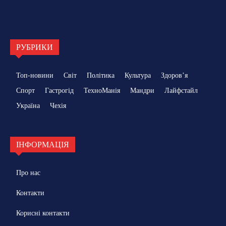
РУБРИКИ
Топ-новини
Світ
Політика
Культура
Здоровʼя
Спорт
Гастрогід
ТехноМанія
Мандри
Лайфстайл
Україна
Чехія
ІНФОРМАЦІЯ
Про нас
Контакти
Корисні контакти