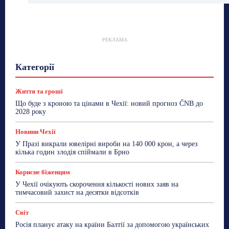
РЕКЛАМА
Гастрогід
Життя та гроші
Здоровʼя
Категорії
Знай Чехію
Корисне біженцям
Культура
Лайфстайл
Мандри
Мова
Новини України
Новини Чехії
Освіта
Політика
Поради
Життя та гроші
Робота
Сад та город
Світ
Спорт
Що буде з кроною та цінами в Чехії: новий прогноз ČNB до
ТехноМанія
Топ-новини
Фоторепортаж
2028 року
Більше
Новини Чехії
У Празі викрали ювелірні вироби на 140 000 крон, а через
кілька годин злодія спіймали в Брно
Корисне біженцям
У Чехії очікують скорочення кількості нових заяв на
тимчасовий захист на десятки відсотків
Світ
Росія планує атаку на країни Балтії за допомогою українських