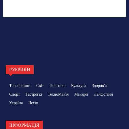
РУБРИКИ
Топ-новини
Світ
Політика
Культура
Здоровʼя
Спорт
Гастрогід
ТехноМанія
Мандри
Лайфстайл
Україна
Чехія
ІНФОРМАЦІЯ