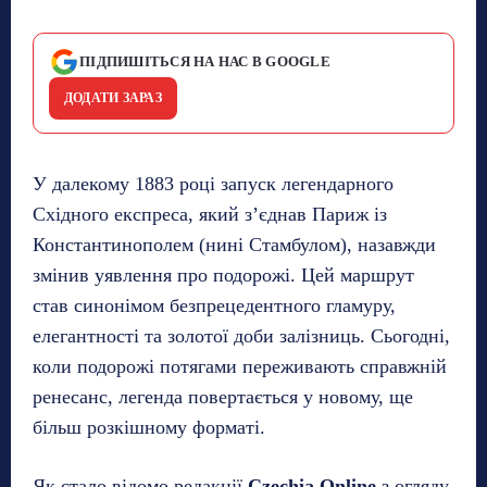
ПІДПИШІТЬСЯ НА НАС В GOOGLE
ДОДАТИ ЗАРАЗ
У далекому 1883 році запуск легендарного
Східного експреса, який з’єднав Париж із
Константинополем (нині Стамбулом), назавжди
змінив уявлення про подорожі. Цей маршрут
став синонімом безпрецедентного гламуру,
елегантності та золотої доби залізниць. Сьогодні,
коли подорожі потягами переживають справжній
ренесанс, легенда повертається у новому, ще
більш розкішному форматі.
Як стало відомо редакції
Czechia Online
з огляду