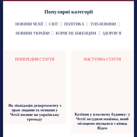
Популярні категорії
НОВИНИ ЧЕХІЇ
СВІТ
ПОЛІТИКА
ТОП-НОВИНИ
НОВИНИ УКРАЇНИ
КОРИСНЕ БІЖЕНЦЯМ
ЗДОРОВʼЯ
ПОПЕРЕДНЯ СТАТТЯ
НАСТУПНА СТАТТЯ
Як ліквідація департаменту з
прав людини та меншин у
Катівня у власному будинку: у
Чехії вплине на українську
Чехії засудили маніяка, який
громаду
місяцями знущався з жінки.
Відео