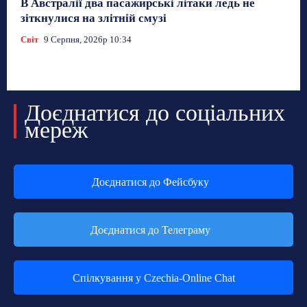
В Австралії два пасажирські літаки ледь не
зіткнулися на злітній смузі
Світ
9 Серпня, 2026р 10:34
Доєднатися до соціальних
мереж
Доєднатися до Фейсбуку
Доєднатися до Телеграму
Спілкування у Czechia-Online Chat