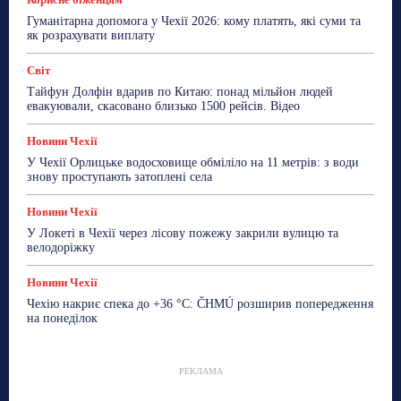
Гуманітарна допомога у Чехії 2026: кому платять, які суми та
як розрахувати виплату
Світ
Тайфун Долфін вдарив по Китаю: понад мільйон людей
евакуювали, скасовано близько 1500 рейсів. Відео
Новини Чехії
У Чехії Орлицьке водосховище обміліло на 11 метрів: з води
знову проступають затоплені села
Новини Чехії
У Локеті в Чехії через лісову пожежу закрили вулицю та
велодоріжку
Новини Чехії
Чехію накриє спека до +36 °C: ČHMÚ розширив попередження
на понеділок
РЕКЛАМА