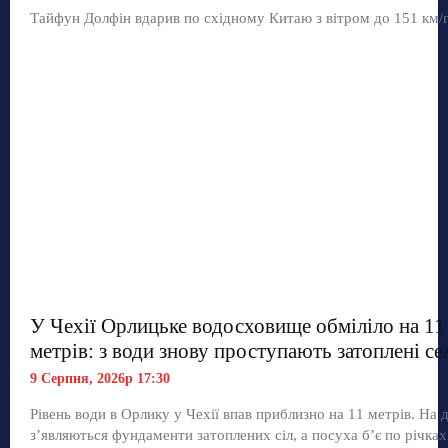
Тайфун Долфін вдарив по східному Китаю з вітром до 151 км/
У Чехії Орлицьке водосховище обміліло на 11
метрів: з води знову проступають затоплені се
9 Серпня, 2026р 17:30
Рівень води в Орлику у Чехії впав приблизно на 11 метрів. На д
з’являються фундаменти затоплених сіл, а посуха б’є по річках