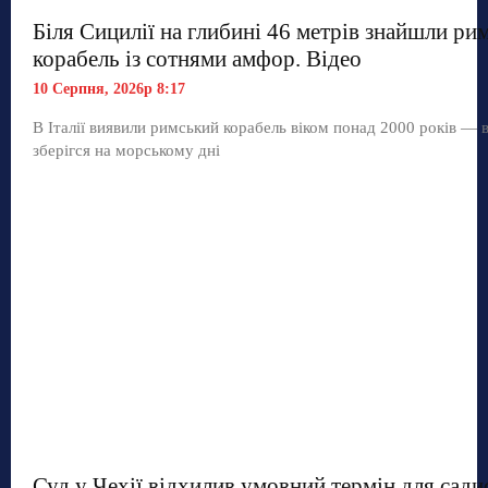
Біля Сицилії на глибині 46 метрів знайшли ри
корабель із сотнями амфор. Відео
10 Серпня, 2026р 8:17
В Італії виявили римський корабель віком понад 2000 років — 
зберігся на морському дні
Суд у Чехії відхилив умовний термін для сади