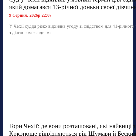
який домагався 13-річної доньки своєї дівчин
9 Серпня, 2026р 22:07
У Чехії суддя різко відхилив угоду зі слідством для 41-річного
з діагнозом «садизм»
Гори Чехії: де вони розташовані, які найвищі 
Крконоше відрізняються від Шумави й Бескид