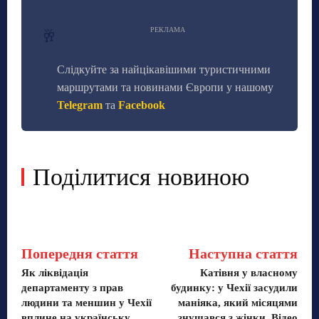
РЕКЛАМА
🥂
Слідкуйте за найцікавішими туристичними
маршрутами та новинами Європи у нашому
Telegram
та
Facebook
Поділитися новиною
Попередня стаття
Наступна стаття
Як ліквідація
Катівня у власному
департаменту з прав
будинку: у Чехії засудили
людини та меншин у Чехії
маніяка, який місяцями
вплине на українську
знущався з жінки. Відео