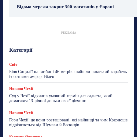
Відома мережа закриє 300 магазинів у Європі
РЕКЛАМА
Гастрогід
Життя та гроші
Здоровʼя
Категорії
Знай Чехію
Корисне біженцям
Культура
Лайфстайл
Мандри
Мова
Новини України
Новини Чехії
Освіта
Політика
Поради
Світ
Робота
Сад та город
Світ
Спорт
Біля Сицилії на глибині 46 метрів знайшли римський корабель
ТехноМанія
Топ-новини
Фоторепортаж
із сотнями амфор. Відео
Більше
Новини Чехії
Суд у Чехії відхилив умовний термін для садиста, який
домагався 13-річної доньки своєї дівчини
Новини Чехії
Гори Чехії: де вони розташовані, які найвищі та чим Крконоше
відрізняються від Шумави й Бескидів
Корисне біженцям