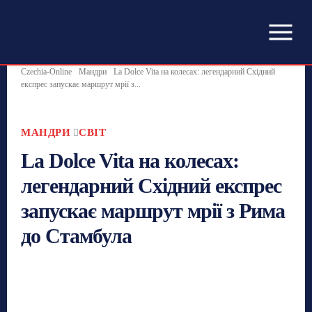
Czechia-Online
Мандри
La Dolce Vita на колесах: легендарний Східний
експрес запускає маршрут мрії з...
МАНДРИ
СВІТ
La Dolce Vita на колесах:
легендарний Східний експрес
запускає маршрут мрії з Рима
до Стамбула