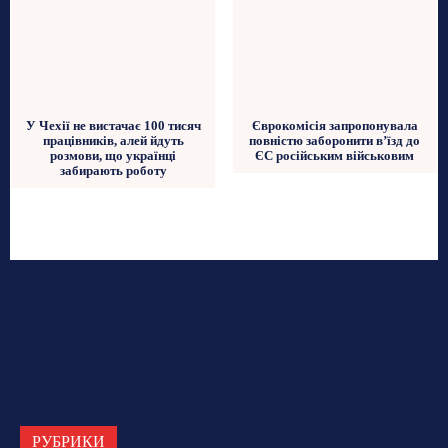
У Чехії не вистачає 100 тисяч
Єврокомісія запропонувала
працівників, алей йдуть
повністю заборонити в’їзд до
розмови, що українці
ЄС російським військовим
забирають роботу
РУБРИКИ