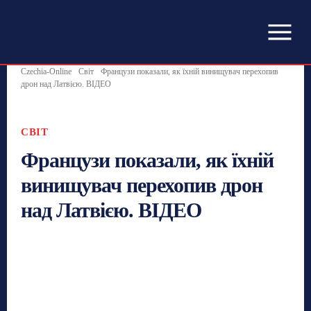
Czechia-Online
Світ
Французи показали, як їхній винищувач перехопив
дрон над Латвією. ВІДЕО
СВІТ
Французи показали, як їхній
винищувач перехопив дрон
над Латвією. ВІДЕО