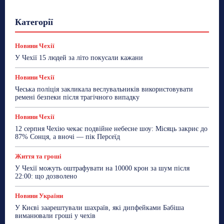
Гастрогід
Життя та гроші
Здоровʼя
Категорії
Знай Чехію
Корисне біженцям
Культура
Лайфстайл
Мандри
Мова
Новини України
Новини Чехії
Освіта
Політика
Поради
Новини Чехії
Робота
Сад та город
Світ
Спорт
У Чехії 15 людей за літо покусали кажани
ТехноМанія
Топ-новини
Фоторепортаж
Новини Чехії
Більше
Чеська поліція закликала веслувальників використовувати
ремені безпеки після трагічного випадку
Новини Чехії
12 серпня Чехію чекає подвійне небесне шоу: Місяць закриє до
87% Сонця, а вночі — пік Персеїд
Життя та гроші
У Чехії можуть оштрафувати на 10000 крон за шум після
22:00: що дозволено
Новини України
У Києві заарештували шахраїв, які дипфейками Бабіша
виманювали гроші у чехів