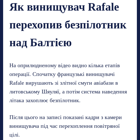
Як винищувач Rafale
перехопив безпілотник
над Балтією
На оприлюдненому відео видно кілька етапів
операції. Спочатку французькі винищувачі
Rafale вирушають зі злітної смуги авіабази в
литовському Шяуляї, а потім система наведення
літака захоплює безпілотник.
Після цього на записі показані кадри з камери
винищувача під час перехоплення повітряної
цілі.