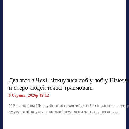
Два авто з Чехії зіткнулися лоб у лоб у Німечч
п’ятеро людей тяжко травмовані
8 Серпня, 2026р 19:12
У Баварії біля Штраубінга мікроавтобус із Чехії виїхав на зуст
смугу та зіткнувся з автомобілем, яким також керував чех