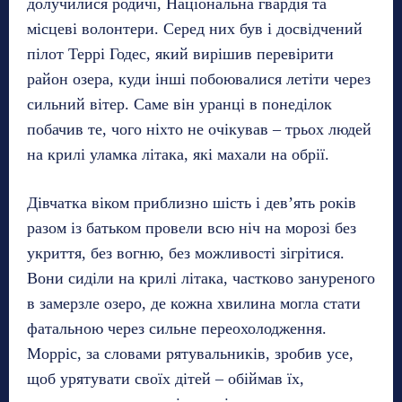
долучилися родичі, Національна гвардія та
місцеві волонтери. Серед них був і досвідчений
пілот Террі Годес, який вирішив перевірити
район озера, куди інші побоювалися летіти через
сильний вітер. Саме він уранці в понеділок
побачив те, чого ніхто не очікував – трьох людей
на крилі уламка літака, які махали на обрії.
Дівчатка віком приблизно шість і дев’ять років
разом із батьком провели всю ніч на морозі без
укриття, без вогню, без можливості зігрітися.
Вони сиділи на крилі літака, частково зануреного
в замерзле озеро, де кожна хвилина могла стати
фатальною через сильне переохолодження.
Морріс, за словами рятувальників, зробив усе,
щоб урятувати своїх дітей – обіймав їх,