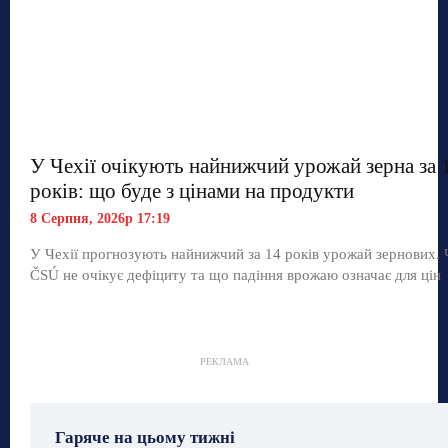
У Чехії очікують найнижчий урожай зерна за 
років: що буде з цінами на продукти
8 Серпня, 2026р 17:19
У Чехії прогнозують найнижчий за 14 років урожай зернових.
ČSÚ не очікує дефіциту та що падіння врожаю означає для цін
РЕКЛАМА
Гаряче на цьому тижні