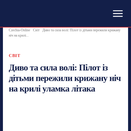
Czechia-Online
Світ
Диво та сила волі: Пілот із дітьми пережили крижану
ніч на крилі...
СВІТ
Диво та сила волі: Пілот із
дітьми пережили крижану ніч
на крилі уламка літака