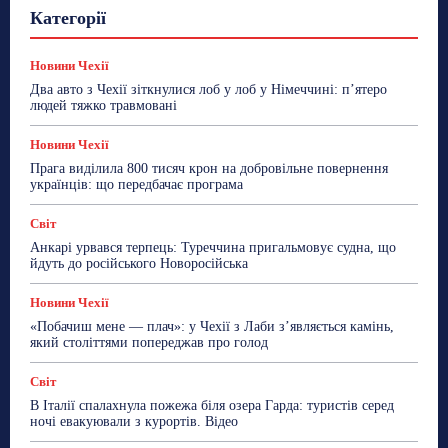
Гастрогід
Життя та гроші
Здоровʼя
Категорії
Знай Чехію
Корисне біженцям
Культура
Лайфстайл
Мандри
Мова
Новини України
Новини Чехії
Освіта
Політика
Поради
Новини Чехії
Робота
Сад та город
Світ
Спорт
Два авто з Чехії зіткнулися лоб у лоб у Німеччині: п’ятеро
ТехноМанія
Топ-новини
Фоторепортаж
людей тяжко травмовані
Більше
Новини Чехії
Прага виділила 800 тисяч крон на добровільне повернення
українців: що передбачає програма
Світ
Анкарі урвався терпець: Туреччина пригальмовує судна, що
йдуть до російського Новоросійська
Новини Чехії
«Побачиш мене — плач»: у Чехії з Лаби з’являється камінь,
який століттями попереджав про голод
Світ
В Італії спалахнула пожежа біля озера Гарда: туристів серед
ночі евакуювали з курортів. Відео