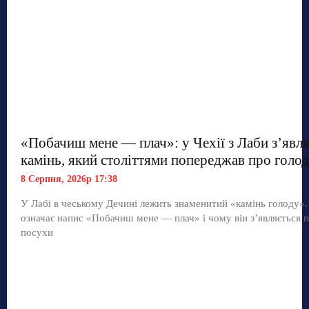
«Побачиш мене — плач»: у Чехії з Лаби з’явл
камінь, який століттями попереджав про голод
8 Серпня, 2026р 17:38
У Лабі в чеському Дечині лежить знаменитий «камінь голоду»
означає напис «Побачиш мене — плач» і чому він з’являється п
посухи