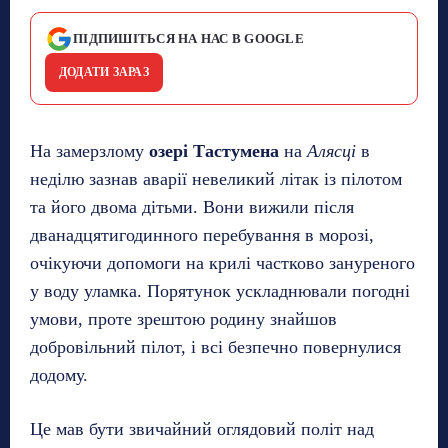
ПІДПИШІТЬСЯ НА НАС В GOOGLE
ДОДАТИ ЗАРАЗ
На замерзлому
озері Тастумена
на
Алясці
в
неділю зазнав аварії невеликий літак із пілотом
та його двома дітьми. Вони вижили після
дванадцятигодинного перебування в морозі,
очікуючи допомоги на крилі частково зануреного
у воду уламка. Порятунок ускладнювали погодні
умови, проте зрештою родину знайшов
добровільний пілот, і всі безпечно повернулися
додому.
Це мав бути звичайний оглядовий політ над