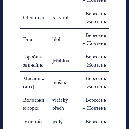
Вересень
Обліпиха
rakytník
– Жовтень
Вересень
Глід
hloh
– Жовтень
Горобина
Вересень
jeřabina
звичайна
– Жовтень
Маслинка
Вересень
hlošina
(лох)
– Жовтень
Волоськи
vlašský
Вересень
й горіх
ořech
– Жовтень
Їстівний
jedlý
Вересень