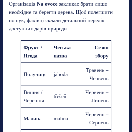
Організація
Na ovoce
закликає брати лише
необхідне та берегти дерева. Щоб полегшити
пошук, фахівці склали детальний перелік
доступних дарів природи.
Фрукт /
Чеська
Сезон
Ягода
назва
збору
Травень –
Полуниця
jahoda
Червень
Вишня /
Червень –
třešeň
Черешня
Липень
Червень –
Малина
malina
Серпень