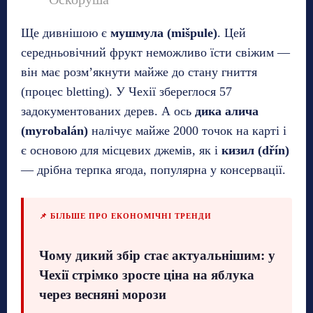
Ще дивнішою є
мушмула (mišpule)
. Цей
середньовічний фрукт неможливо їсти свіжим —
він має розм’якнути майже до стану гниття
(процес bletting). У Чехії збереглося 57
задокументованих дерев. А ось
дика алича
(myrobalán)
налічує майже 2000 точок на карті і
є основою для місцевих джемів, як і
кизил (dřín)
— дрібна терпка ягода, популярна у консервації.
📌 БІЛЬШЕ ПРО ЕКОНОМІЧНІ ТРЕНДИ
Чому дикий збір стає актуальнішим: у
Чехії стрімко зросте ціна на яблука
через весняні морози