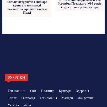
Мільйони туристів і мільярд
Ієроніма Празького: 610 років
крон: хто насправді
із дня страти реформатора
найчастіше бронює готелі в
Празі
РУБРИКИ
Топ-новини
Світ
Політика
Культура
Здоровʼя
Спорт
Гастрогід
ТехноМанія
Мандри
Лайфстайл
Україна
Чехія