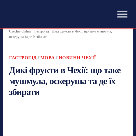
Czechia-Online
Гастрогід
Дикі фрукти в Чехії: що таке мушмула,
оскеруша та де їх збирати
ГАСТРОГІД
МОВА
НОВИНИ ЧЕХІЇ
Дикі фрукти в Чехії: що таке
мушмула, оскеруша та де їх
збирати