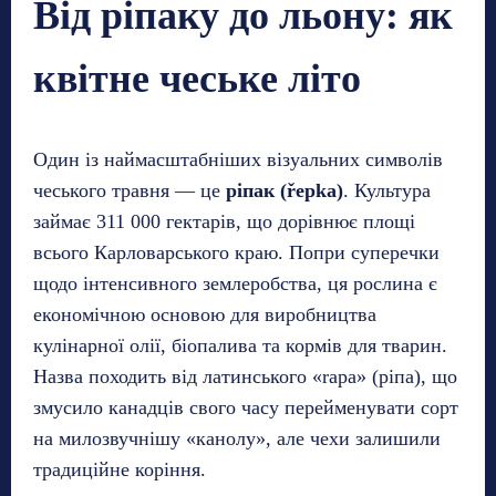
Від ріпаку до льону: як
квітне чеське літо
Один із наймасштабніших візуальних символів
чеського травня — це
ріпак (řepka)
. Культура
займає 311 000 гектарів, що дорівнює площі
всього Карловарського краю. Попри суперечки
щодо інтенсивного землеробства, ця рослина є
економічною основою для виробництва
кулінарної олії, біопалива та кормів для тварин.
Назва походить від латинського «rapa» (ріпа), що
змусило канадців свого часу перейменувати сорт
на милозвучнішу «канолу», але чехи залишили
традиційне коріння.