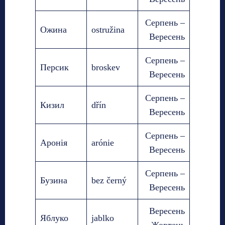
Серпень –
Ожина
ostružina
Вересень
Серпень –
Персик
broskev
Вересень
Серпень –
Кизил
dřín
Вересень
Серпень –
Аронія
arónie
Вересень
Серпень –
Бузина
bez černý
Вересень
Вересень
Яблуко
jablko
– Жовтень