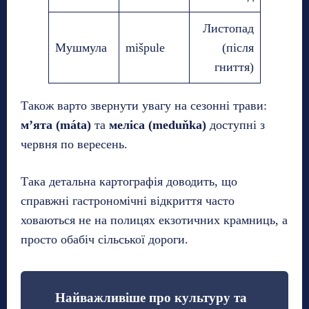
Листопад
Мушмула
mišpule
(після
гниття)
Також варто звернути увагу на сезонні трави:
м’ята (máta)
та
меліса (meduňka)
доступні з
червня по вересень.
Така детальна картографія доводить, що
справжні гастрономічні відкриття часто
ховаються не на полицях екзотичних крамниць, а
просто обабіч сільської дороги.
Найважливіше про культуру та