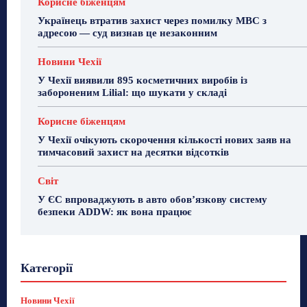
Корисне біженцям
Українець втратив захист через помилку МВС з
адресою — суд визнав це незаконним
Новини Чехії
У Чехії виявили 895 косметичних виробів із
забороненим Lilial: що шукати у складі
Корисне біженцям
У Чехії очікують скорочення кількості нових заяв на
тимчасовий захист на десятки відсотків
Світ
У ЄС впроваджують в авто обов’язкову систему
безпеки ADDW: як вона працює
Гастрогід
Життя та гроші
Здоровʼя
Категорії
Знай Чехію
Корисне біженцям
Культура
Лайфстайл
Мандри
Мова
Новини України
Новини Чехії
Освіта
Політика
Поради
Новини Чехії