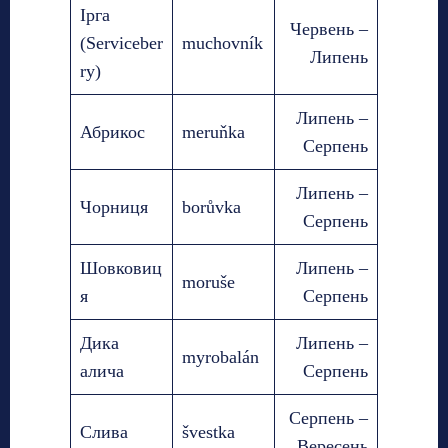
Ірга
Червень –
(Serviceber
muchovník
Липень
ry)
Липень –
Абрикос
meruňka
Серпень
Липень –
Чорниця
borůvka
Серпень
Шовковиц
Липень –
moruše
я
Серпень
Дика
Липень –
myrobalán
алича
Серпень
Серпень –
Слива
švestka
Вересень