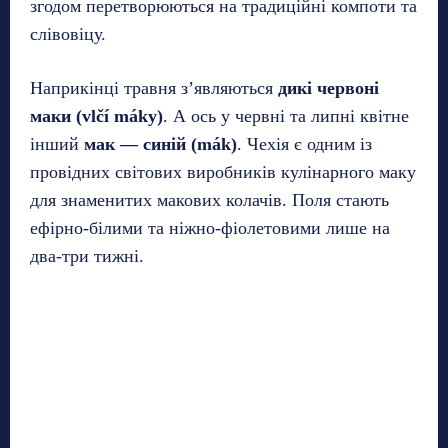
згодом перетворюються на традиційні компоти та
слівовіцу.
Наприкінці травня з’являються
дикі червоні
маки (vlčí máky)
. А ось у червні та липні квітне
інший
мак — синій (mák)
. Чехія є одним із
провідних світових виробників кулінарного маку
для знаменитих макових колачів. Поля стають
ефірно-білими та ніжно-фіолетовими лише на
два-три тижні.