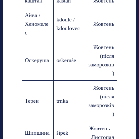
каштан
kaštan
– Жовтень
Айва /
kdoule /
Хеномеле
Жовтень
kdoulovec
с
Жовтень
(після
Оскеруша
oskeruše
заморозків
)
Жовтень
(після
Терен
trnka
заморозків
)
Жовтень –
Шипшина
šípek
Листопад