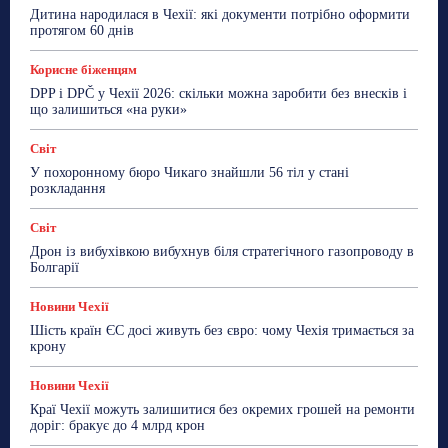
Робота
Сад та город
Світ
Спорт
Дитина народилася в Чехії: які документи потрібно оформити
ТехноМанія
Топ-новини
Фоторепортаж
протягом 60 днів
Більше
Корисне біженцям
DPP і DPČ у Чехії 2026: скільки можна заробити без внесків і
що залишиться «на руки»
Світ
У похоронному бюро Чикаго знайшли 56 тіл у стані
розкладання
Світ
Дрон із вибухівкою вибухнув біля стратегічного газопроводу в
Болгарії
Новини Чехії
Шість країн ЄС досі живуть без євро: чому Чехія тримається за
крону
Новини Чехії
Краї Чехії можуть залишитися без окремих грошей на ремонти
доріг: бракує до 4 млрд крон