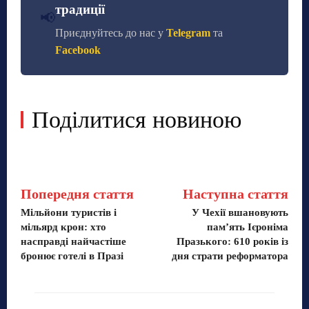
традиції
📢
Приєднуйтесь до нас у
Telegram
та
Facebook
Поділитися новиною
Попередня стаття
Наступна стаття
Мільйони туристів і
У Чехії вшановують
мільярд крон: хто
пам’ять Ієроніма
насправді найчастіше
Празького: 610 років із
бронює готелі в Празі
дня страти реформатора