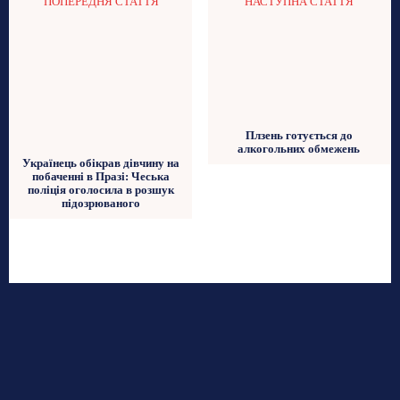
ПОПЕРЕДНЯ СТАТТЯ
НАСТУПНА СТАТТЯ
Плзень готується до
алкогольних обмежень
Українець обікрав дівчину на
побаченні в Празі: Чеська
поліція оголосила в розшук
підозрюваного