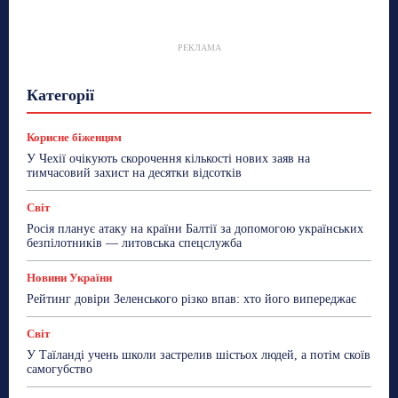
РЕКЛАМА
Гастрогід
Життя та гроші
Здоровʼя
Категорії
Знай Чехію
Корисне біженцям
Культура
Лайфстайл
Мандри
Мова
Новини України
Новини Чехії
Освіта
Політика
Поради
Корисне біженцям
Робота
Сад та город
Світ
Спорт
У Чехії очікують скорочення кількості нових заяв на
ТехноМанія
Топ-новини
Фоторепортаж
тимчасовий захист на десятки відсотків
Більше
Світ
Росія планує атаку на країни Балтії за допомогою українських
безпілотників — литовська спецслужба
Новини України
Рейтинг довіри Зеленського різко впав: хто його випереджає
Світ
У Таїланді учень школи застрелив шістьох людей, а потім скоїв
самогубство