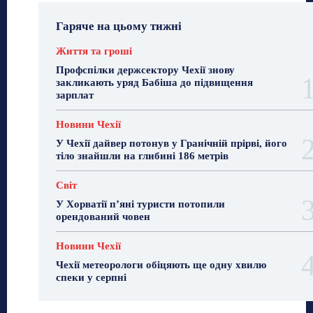
Гаряче на цьому тижні
Життя та гроші
Профспілки держсектору Чехії знову
закликають уряд Бабіша до підвищення
зарплат
Новини Чехії
У Чехії дайвер потонув у Гранічній прірві, його
тіло знайшли на глибині 186 метрів
Світ
У Хорватії пʼяні туристи потопили
орендований човен
Новини Чехії
Чехії метеорологи обіцяють ще одну хвилю
спеки у серпні