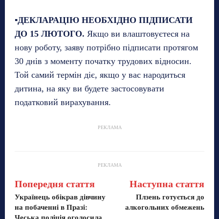
▪️
ДЕКЛАРАЦІЮ НЕОБХІДНО ПІДПИСАТИ
ДО 15 ЛЮТОГО.
Якщо ви влаштовуєтеся на
нову роботу, заяву потрібно підписати протягом
30 днів з моменту початку трудових відносин.
Той самий термін діє, якщо у вас народиться
дитина, на яку ви будете застосовувати
податковий вирахування.
РЕКЛАМА
РЕКЛАМА
Попередня стаття
Наступна стаття
Українець обікрав дівчину
Плзень готується до
на побаченні в Празі:
алкогольних обмежень
Чеська поліція оголосила