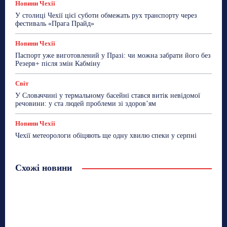
Новини Чехії
У столиці Чехії цієї суботи обмежать рух транспорту через
фестиваль «Прага Прайд»
Новини Чехії
Паспорт уже виготовлений у Празі: чи можна забрати його без
Резерв+ після змін Кабміну
Світ
У Словаччині у термальному басейні стався витік невідомої
речовини: у ста людей проблеми зі здоров’ям
Новини Чехії
Чехії метеорологи обіцяють ще одну хвилю спеки у серпні
Схожі новини