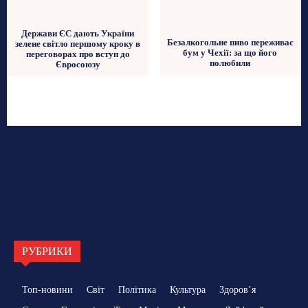
Держави ЄС дають України
Безалкогольне пиво переживає
зелене світло першому кроку в
бум у Чехії: за що його
переговорах про вступ до
полюбили
Євросоюзу
РУБРИКИ
Топ-новини
Світ
Політика
Культура
Здоровʼя