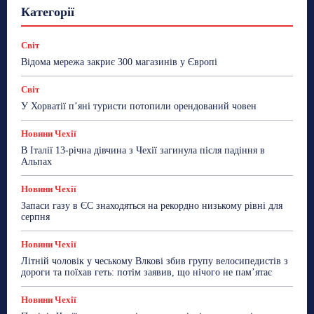
Гастрогід
Життя та гроші
Здоровʼя
Категорії
Знай Чехію
Корисне біженцям
Культура
Лайфстайл
Мандри
Мова
Новини України
Новини Чехії
Освіта
Політика
Поради
Світ
Робота
Сад та город
Світ
Спорт
Відома мережа закриє 300 магазинів у Європі
ТехноМанія
Топ-новини
Фоторепортаж
Світ
Більше
У Хорватії пʼяні туристи потопили орендований човен
Новини Чехії
В Італії 13-річна дівчина з Чехії загинула після падіння в
Альпах
Новини Чехії
Запаси газу в ЄС знаходяться на рекордно низькому рівні для
серпня
Новини Чехії
Літній чоловік у чеському Влкові збив групу велосипедистів з
дороги та поїхав геть: потім заявив, що нічого не пам’ятає
Новини Чехії