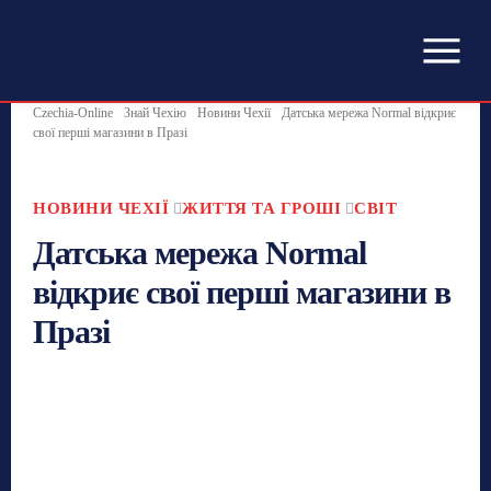
Czechia-Online
Знай Чехію
Новини Чехії
Датська мережа Normal відкриє
свої перші магазини в Празі
НОВИНИ ЧЕХІЇ
ЖИТТЯ ТА ГРОШІ
СВІТ
Датська мережа Normal
відкриє свої перші магазини в
Празі