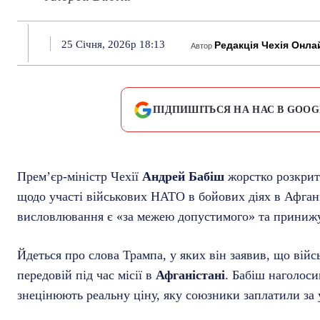
25 Січня, 2026р 18:13
Редакція Чехія Онла
Автор
ПІДПИШІТЬСЯ НА НАС В GOOG
Прем’єр-міністр Чехії
Андрей Бабіш
жорстко розкри
щодо участі військових НАТО в бойових діях в Афганіс
висловлювання є «за межею допустимого» та принижу
Йдеться про слова Трампа, у яких він заявив, що війс
передовій під час місії в
Афганістані
. Бабіш наголоси
знецінюють реальну ціну, яку союзники заплатили за у