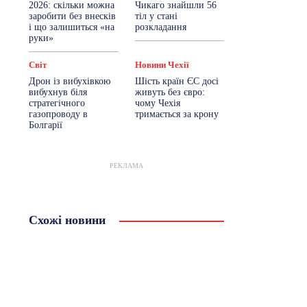
2026: скільки можна
Чикаго знайшли 56
заробити без внесків
тіл у стані
і що залишиться «на
розкладання
руки»
Світ
Новини Чехії
Дрон із вибухівкою
Шість країн ЄС досі
вибухнув біля
живуть без євро:
стратегічного
чому Чехія
газопроводу в
тримається за крону
Болгарії
РЕКЛАМА
Схожі новини