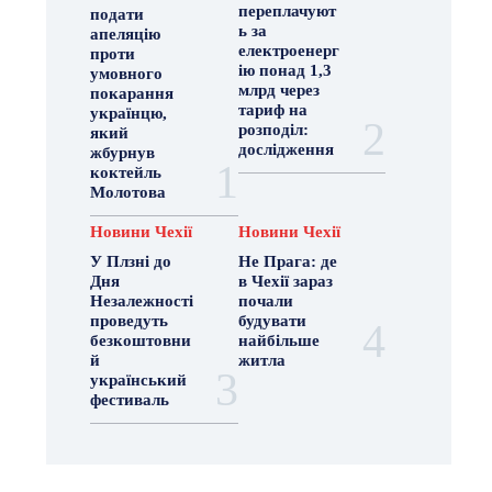
переплачуют
подати
ь за
апеляцію
електроенерг
проти
ію понад 1,3
умовного
млрд через
покарання
тариф на
українцю,
розподіл:
який
дослідження
жбурнув
коктейль
Молотова
Новини Чехії
Новини Чехії
У Плзні до
Не Прага: де
Дня
в Чехії зараз
Незалежності
почали
проведуть
будувати
безкоштовни
найбільше
й
житла
український
фестиваль