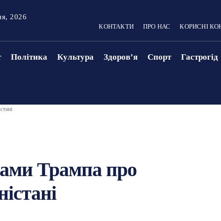
ня, 2026
КОНТАКТИ
ПРО НАС
КОРИСНІ КО
т
Політика
Культура
Здоровʼя
Спорт
Гастрогід
стані
вами Трампа про
ністані