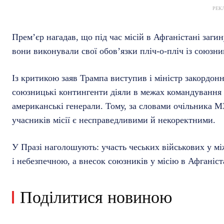
РЕК
Прем’єр нагадав, що під час місій в Афганістані заги
вони виконували свої обов’язки пліч-о-пліч із союзни
Із критикою заяв Трампа виступив і міністр закордон
союзницькі контингенти діяли в межах командування 
американські генерали. Тому, за словами очільника 
учасників місії є несправедливими й некоректними.
У Празі наголошують: участь чеських військових у м
і небезпечною, а внесок союзників у місію в Афганіс
Поділитися новиною