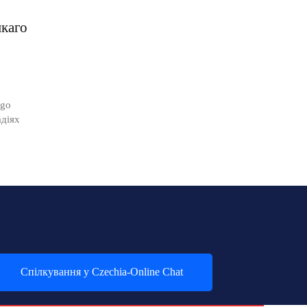
каго
ago
адіях
Спілкування у Czechia-Online Chat