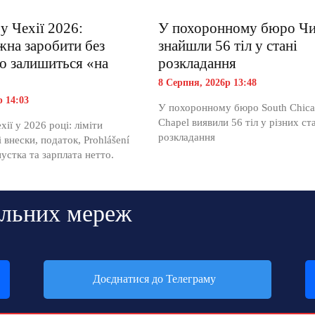
у Чехії 2026:
У похоронному бюро Чи
жна заробити без
знайшли 56 тіл у стані
що залишиться «на
розкладання
8 Серпня, 2026р 13:48
р 14:03
У похоронному бюро South Chic
Chapel виявили 56 тіл у різних ст
хії у 2026 році: ліміти
розкладання
 внески, податок, Prohlášení
пустка та зарплата нетто.
альних мереж
Доєднатися до Телеграму