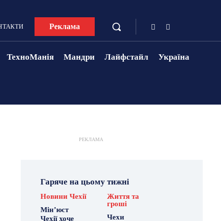
Реклама
НТАКТИ
ТехноМанія
Мандри
Лайфстайл
Україна
РЕКЛАМА
Гаряче на цьому тижні
Новини Чехії
Життя та
гроші
Мін’юст
Чехи
Чехії хоче