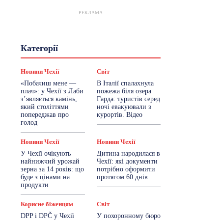
РЕКЛАМА
Гастрогід
Життя та гроші
Категорії
Здоровʼя
Знай Чехію
Корисне біженцям
Культура
Лайфстайл
Мандри
Мова
Новини Чехії
Світ
Новини України
Новини Чехії
«Побачиш мене —
В Італії спалахнула
Освіта
Політика
Поради
плач»: у Чехії з Лаби
пожежа біля озера
Робота
Сад та город
Світ
з’являється камінь,
Гарда: туристів серед
Спорт
ТехноМанія
Топ-новини
який століттями
ночі евакуювали з
Фоторепортаж
попереджав про
курортів. Відео
голод
Більше
Новини Чехії
Новини Чехії
У Чехії очікують
Дитина народилася в
найнижчий урожай
Чехії: які документи
зерна за 14 років: що
потрібно оформити
буде з цінами на
протягом 60 днів
продукти
Корисне біженцям
Світ
DPP і DPČ у Чехії
У похоронному бюро