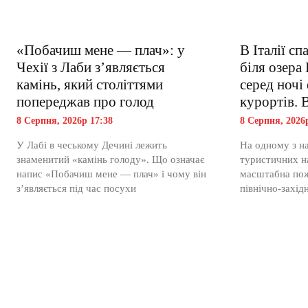
«Побачиш мене — плач»: у
В Італії с
Чехії з Лаби з’являється
біля озера 
камінь, який століттями
серед ночі
попереджав про голод
курортів. 
8 Серпня, 2026р 17:38
8 Серпня, 2026
У Лабі в чеському Дечині лежить
На одному з н
знаменитий «камінь голоду». Що означає
туристичних на
напис «Побачиш мене — плач» і чому він
масштабна пож
з’являється під час посухи
північно-західн