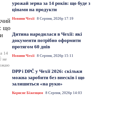
урожай зерна за 14 років: що буде з
цінами на продукти
Новини Чехії
8 Серпня, 2026р 17:19
жчий
в: що
Дитина народилася в Чехії: які
ти
документи потрібно оформити
протягом 60 днів
а 14
Новини Чехії
8 Серпня, 2026р 15:11
Ú не
рожаю
DPP і DPČ у Чехії 2026: скільки
можна заробити без внесків і що
залишиться «на руки»
Корисне Біженцям
8 Серпня, 2026р 14:03