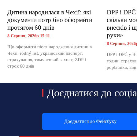
Дитина народилася в Чехії: які
DPP і DPČ 
документи потрібно оформити
скільки мо
протягом 60 днів
внесків і 
руки»
8 Серпня, 2026р 15:11
8 Серпня, 2026
Що оформити після народження дитини в
Чехії: rodný list, український паспорт,
DPP і DPČ у Че
страхування, тимчасовий захист, ZDP і
годин, страхові
строк 60 днів
poplatníka, від
Доєднатися до соці
Доєднатися до Фейсбуку