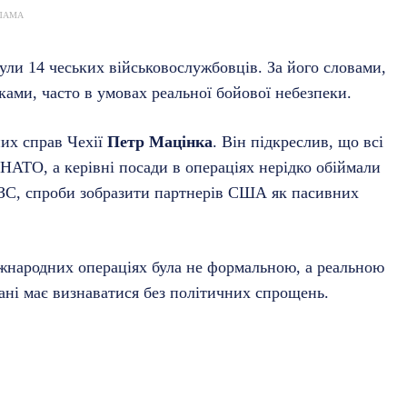
ЛАМА
нули 14 чеських військовослужбовців. За його словами,
ками, часто в умовах реальної бойової небезпеки.
них справ Чехії
Петр Мацінка
. Він підкреслив, що всі
НАТО, а керівні посади в операціях нерідко обіймали
МЗС, спроби зобразити партнерів США як пасивних
іжнародних операціях була не формальною, а реальною
тані має визнаватися без політичних спрощень.