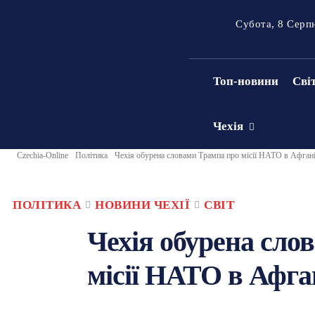
Субота, 8 Серп
Топ-новини
Сві
Чехія
Czechia-Online
Політика
Чехія обурена словами Трампа про місії НАТО в Афгані
ПОЛІТИКА
НОВИНИ ЧЕХІЇ
СВІТ
Чехія обурена сло
місії НАТО в Афга