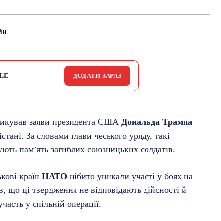
йн
LE
ДОДАТИ ЗАРАЗ
тикував заяви президента США
Дональда Трампа
тані. За словами глави чеського уряду, такі
ють пам’ять загиблих союзницьких солдатів.
ькові країн
НАТО
нібито уникали участі у боях на
в, що ці твердження не відповідають дійсності й
часть у спільній операції.