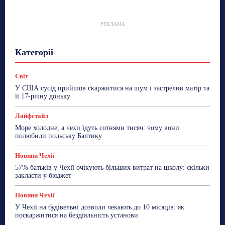
РЕКЛАМА
Гастрогід
Життя та гроші
Здоровʼя
Категорії
Знай Чехію
Корисне біженцям
Культура
Лайфстайл
Мандри
Мова
Новини України
Новини Чехії
Освіта
Політика
Поради
Світ
Робота
Сад та город
Світ
Спорт
У США сусід прийшов скаржитися на шум і застрелив матір та
ТехноМанія
Топ-новини
Фоторепортаж
її 17-річну доньку
Більше
Лайфстайл
Море холодне, а чехи їдуть сотнями тисяч: чому вони
полюбили польську Балтику
Новини Чехії
57% батьків у Чехії очікують більших витрат на школу: скільки
закласти у бюджет
Новини Чехії
У Чехії на будівельні дозволи чекають до 10 місяців: як
поскаржитися на бездіяльність установи