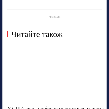
РЕКЛАМА
Читайте також
У США сусід прийшов скаржитися на шум і