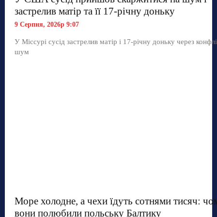
застрелив матір та її 17-річну доньку
9 Серпня, 2026р 9:07
У Міссурі сусід застрелив матір і 17-річну доньку через конфл
шум
Море холодне, а чехи їдуть сотнями тисяч: чо
вони полюбили польську Балтику