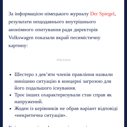
За інформацією німецького журналу
Der Spiegel
,
результати нещодавнього внутрішнього
анонімного опитування ради директорів
Volkswagen показали вкрай песимістичну
картину:
РЕКЛАМА
Шестеро з дев’яти членів правління назвали
нинішню ситуацію в концерні загрозою для
його подальшого існування.
Троє інших охарактеризували стан справ як
напружений.
Жоден із керівників не обрав варіант відповіді
«некритична ситуація».