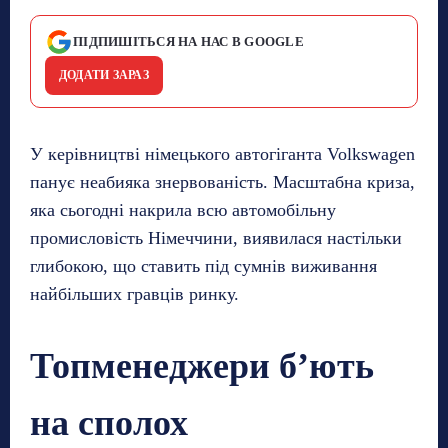
ПІДПИШІТЬСЯ НА НАС В GOOGLE
ДОДАТИ ЗАРАЗ
У керівництві німецького автогіганта Volkswagen
панує неабияка знервованість. Масштабна криза,
яка сьогодні накрила всю автомобільну
промисловість Німеччини, виявилася настільки
глибокою, що ставить під сумнів виживання
найбільших гравців ринку.
Топменеджери б’ють
на сполох