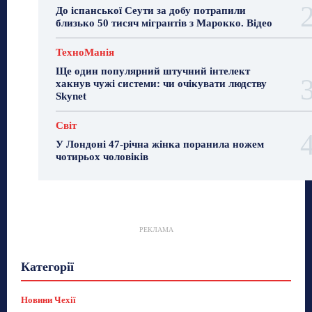
До іспанської Сеути за добу потрапили
близько 50 тисяч мігрантів з Марокко. Відео
ТехноМанія
Ще один популярний штучний інтелект
хакнув чужі системи: чи очікувати людству
Skynet
Світ
У Лондоні 47-річна жінка поранила ножем
чотирьох чоловіків
РЕКЛАМА
Гастрогід
Життя та гроші
Здоровʼя
Категорії
Знай Чехію
Корисне біженцям
Культура
Лайфстайл
Мандри
Мова
Новини України
Новини Чехії
Освіта
Політика
Поради
Новини Чехії
Робота
Сад та город
Світ
Спорт