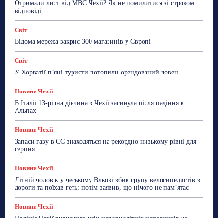
Отримали лист від МВС Чехії? Як не помилитися зі строком
ТехноМанія
Топ-новини
Фоторепортаж
відповіді
Більше
Світ
Відома мережа закриє 300 магазинів у Європі
Світ
У Хорватії пʼяні туристи потопили орендований човен
Новини Чехії
В Італії 13-річна дівчина з Чехії загинула після падіння в
Альпах
Новини Чехії
Запаси газу в ЄС знаходяться на рекордно низькому рівні для
серпня
Новини Чехії
Літній чоловік у чеському Влкові збив групу велосипедистів з
дороги та поїхав геть: потім заявив, що нічого не пам’ятає
Новини Чехії