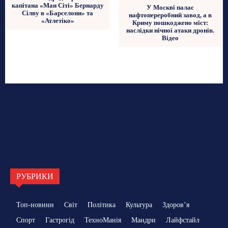
капітана «Ман Сіті» Бернарду
У Москві палає
Сілву в «Барселони» та
нафтопереробний завод, а в
«Атлетіко»
Криму пошкоджено міст:
наслідки нічної атаки дронів.
Відео
РУБРИКИ
Топ-новини
Світ
Політика
Культура
Здоровʼя
Спорт
Гастрогід
ТехноМанія
Мандри
Лайфстайл