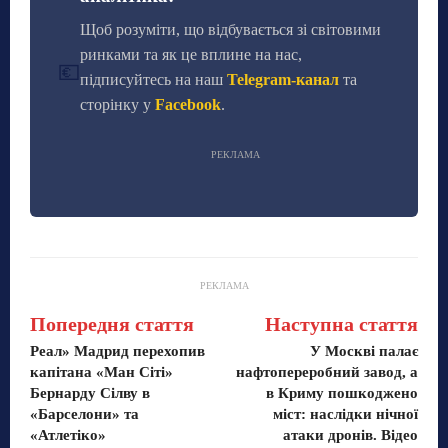
Щоб розуміти, що відбувається зі світовими
ринками та як це вплине на нас,
💶
підписуйтесь на наш
Telegram-канал
та
сторінку у
Facebook
.
РЕКЛАМА
РЕКЛАМА
Попередня стаття
Наступна стаття
Реал» Мадрид перехопив
У Москві палає
капітана «Ман Сіті»
нафтопереробний завод, а
Бернарду Сілву в
в Криму пошкоджено
«Барселони» та
міст: наслідки нічної
«Атлетіко»
атаки дронів. Відео