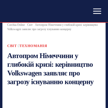
Czechia-Online
Світ
Автопром Німеччини у глибокій кризі: керівництво
Volkswagen заявляє про загрозу існуванню концерну
СВІТ
ТЕХНОМАНІЯ
Автопром Німеччини у
глибокій кризі: керівництво
Volkswagen заявляє про
загрозу існуванню концерну