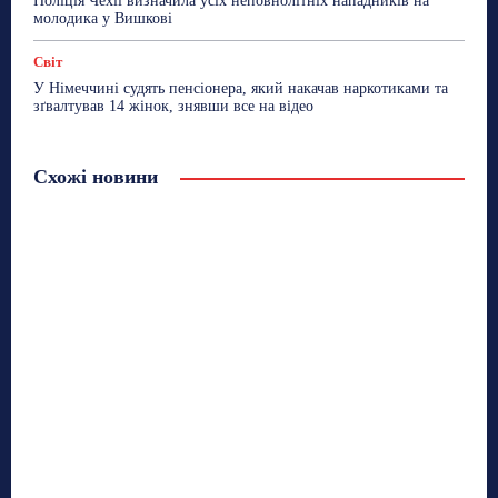
Поліція Чехії визначила усіх неповнолітніх нападників на
молодика у Вишкові
Світ
У Німеччині судять пенсіонера, який накачав наркотиками та
зґвалтував 14 жінок, знявши все на відео
Схожі новини