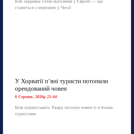
KiK закриває сотні магазинів у Європі — що
станеться з мережею у Чехії
У Хорватії пʼяні туристи потопили
орендований човен
6 Серпня, 2026р 21:44
Біля хорватського Хвара затонув човен із п’ятьма
туристами