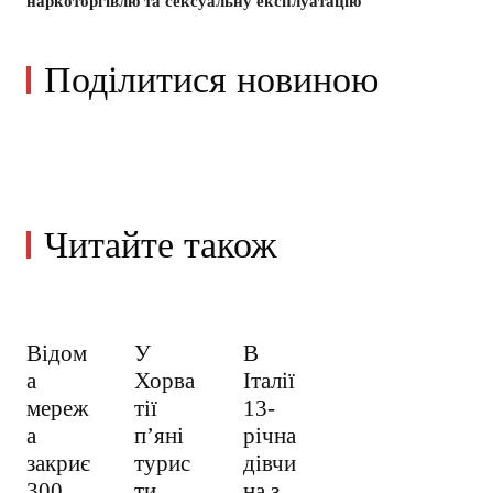
наркоторгівлю та сексуальну експлуатацію
Поділитися новиною
Читайте також
Відом
У
В
а
Хорва
Італії
мереж
тії
13-
а
пʼяні
річна
закриє
турис
дівчи
300
ти
на з