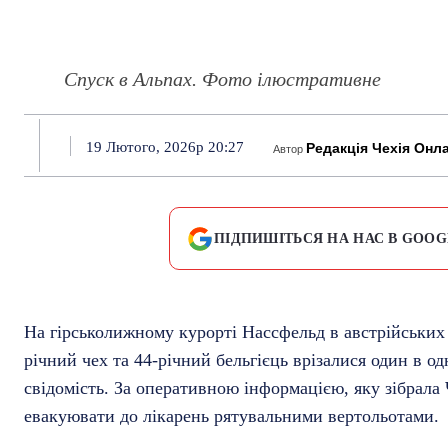
Спуск в Альпах. Фото ілюстративне
19 Лютого, 2026р 20:27
Редакція Чехія Онл
Автор
ПІДПИШІТЬСЯ НА НАС В GOOG
На гірськолижному курорті Нассфельд в австрійських 
річний чех та 44-річний бельгієць врізалися один в од
свідомість. За оперативною інформацією, яку зібрала
евакуювати до лікарень рятувальними вертольотами.