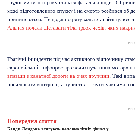
грудні минулого року сталася фатальна подія: 64-річн
межі підготовленого спуску і на смерть розбився об де
припиняються. Нещодавно рятувальники зіткнулися з
Альпах почали діставати тіла трьох чехів, яких накри
РЕК
Трагічні інциденти під час активного відпочинку ста
європейський інфопростір сколихнула інша моторо
впавши з канатної дороги на очах дружини
. Такі вип
посилювати контроль, а туристів — бути максимальн
РЕК
Попередня стаття
Банди Лондона втягують неповнолітніх дівчат у