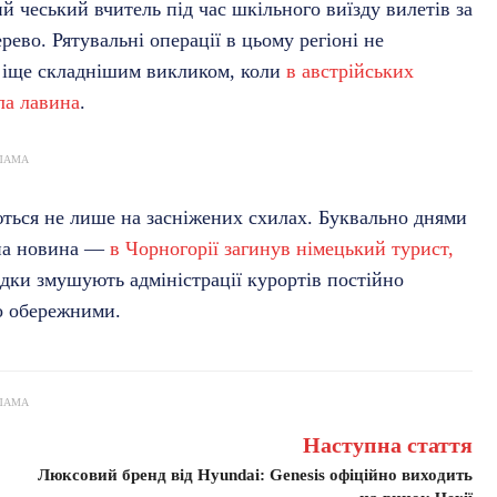
ий чеський вчитель під час шкільного виїзду вилетів за
рево. Рятувальні операції в цьому регіоні не
 іще складнішим викликом, коли
в австрійських
ла лавина
.
ЛАМА
ються не лише на засніжених схилах. Буквально днями
шна новина —
в Чорногорії загинув німецький турист,
адки змушують адміністрації курортів постійно
о обережними.
ЛАМА
Наступна стаття
Люксовий бренд від Hyundai: Genesis офіційно виходить