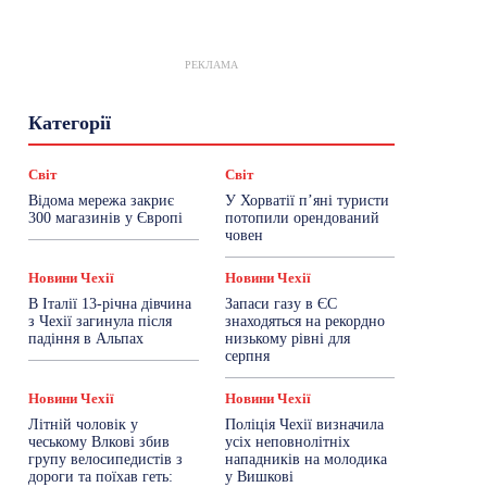
РЕКЛАМА
Гастрогід
Життя та гроші
Здоровʼя
Категорії
Знай Чехію
Корисне біженцям
Культура
Лайфстайл
Мандри
Мова
Новини України
Новини Чехії
Освіта
Світ
Світ
Політика
Поради
Робота
Сад та город
Відома мережа закриє
У Хорватії пʼяні туристи
Світ
Спорт
ТехноМанія
Топ-новини
300 магазинів у Європі
потопили орендований
Фоторепортаж
човен
Більше
Новини Чехії
Новини Чехії
В Італії 13-річна дівчина
Запаси газу в ЄС
з Чехії загинула після
знаходяться на рекордно
падіння в Альпах
низькому рівні для
серпня
Новини Чехії
Новини Чехії
Літній чоловік у
Поліція Чехії визначила
чеському Влкові збив
усіх неповнолітніх
групу велосипедистів з
нападників на молодика
дороги та поїхав геть:
у Вишкові