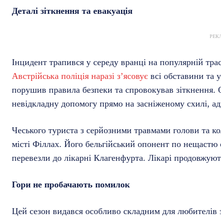
Деталі зіткнення та евакуація
РЕК
Інцидент трапився у середу вранці на популярній трасі
Австрійська поліція наразі з’ясовує
всі обставини та у
порушив правила безпеки та спровокував зіткнення. О
невідкладну допомогу прямо на засніженому схилі, ад
Чеського туриста з серйозними травмами голови та ко
місті Філлах. Його бельгійський опонент по нещаст
перевезли до лікарні Клагенфурта. Лікарі продовжуют
Гори не пробачають помилок
Цей сезон видався особливо складним для любителів зи