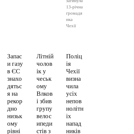
загинула
13-річна
громадя
нка
Чехії
Запас
Літній
Поліц
и газу
чолов
ія
в ЄС
ік у
Чехії
знахо
чеськ
визна
дятьс
ому
чила
я на
Влков
усіх
рекор
і збив
непов
дно
групу
нолітн
низьк
велос
іх
ому
ипеди
напад
рівні
стів з
ників