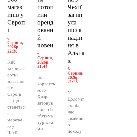
магаз
потоп
Чехії
инів у
или
загин
Європ
оренд
ула
і
овани
після
й
падін
6
Серпня,
човен
ня в
2026р
22:36
Альпа
6
Серпня,
х
KiK
2026р
21:44
закриває
6
Серпня,
сотні
Біля
2026р
магазині
21:26
хорватсь
в у
кого
У
Європі
Хвара
Доломіт
— що
затонув
ах під
станетьс
човен із
час
я з
п’ятьма
сімейног
мереже
туриста
о
ю у
ми
походу
Чехії