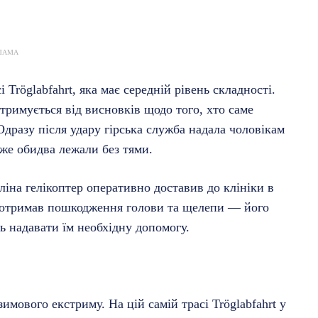
ЛАМА
 Tröglabfahrt, яка має середній рівень складності.
тримується від висновків щодо того, хто саме
дразу після удару гірська служба надала чоловікам
же обидва лежали без тями.
ліна гелікоптер оперативно доставив до клініки в
ю отримав пошкодження голови та щелепи — його
ь надавати їм необхідну допомогу.
мового екстриму. На цій самій трасі Tröglabfahrt у