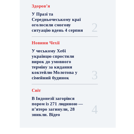
Здоровʼя
У Празі та
Середньочеському краї
оголосили смогову
ситуацію вдень 4 серпня
Новини Чехії
У чеському Хебі
українцю спростили
вирок до умовного
терміну за кидання
коктейлю Молотова у
сімейний будинок
Світ
В Індонезії загорівся
пором із 271 людиною —
п’ятеро загинули, 28
зникли. Відео