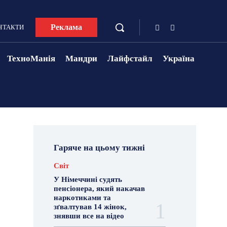
Реклама
НТАКТИ
ТехноМанія
Мандри
Лайфстайл
Україна
Гаряче на цьому тижні
Світ
У Німеччині судять
пенсіонера, який накачав
наркотиками та
зґвалтував 14 жінок,
знявши все на відео