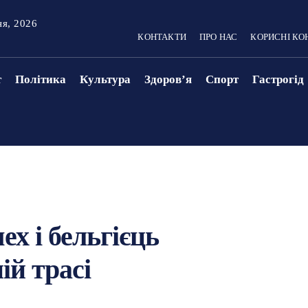
ня, 2026
КОНТАКТИ
ПРО НАС
КОРИСНІ КО
т
Політика
Культура
Здоровʼя
Спорт
Гастрогід
ех і бельгієць
ій трасі