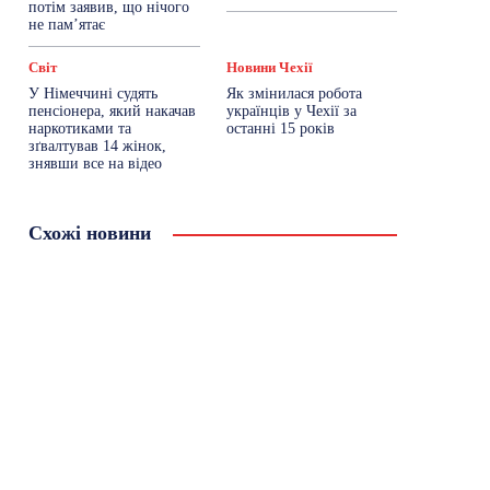
потім заявив, що нічого
не пам’ятає
Світ
Новини Чехії
У Німеччині судять
Як змінилася робота
пенсіонера, який накачав
українців у Чехії за
наркотиками та
останні 15 років
зґвалтував 14 жінок,
знявши все на відео
Схожі новини