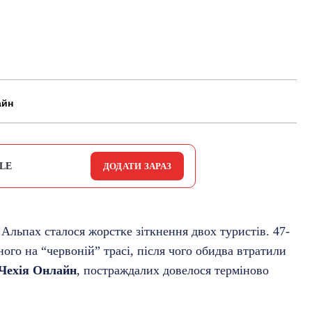
айн
LE
ДОДАТИ ЗАРАЗ
Альпах сталося жорстке зіткнення двох туристів. 47-
ного на “червоній” трасі, після чого обидва втратили
Чехія Онлайн
, постраждалих довелося терміново