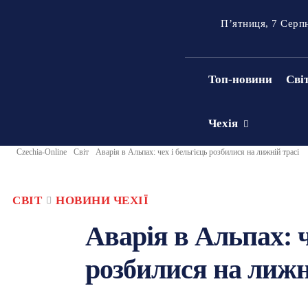
П’ятниця, 7 Серп
Топ-новини
Сві
Чехія
Czechia-Online
Світ
Аварія в Альпах: чех і бельгієць розбилися на лижній трасі
СВІТ
НОВИНИ ЧЕХІЇ
Аварія в Альпах: ч
розбилися на лижн