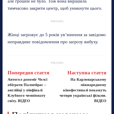
але грошей не було. Тож вона вирішила
тимчасово закрити центр, щоб уникнути цього.
РЕКЛАМА
Жінці загрожує до 5 років ув’язнення за завідомо
неправдиве повідомлення про загрозу вибуху.
РЕКЛАМА
Попередня стаття
Наступна стаття
Автогол допоміг Челсі
На Карловарському
обіграти Палмейрас –
міжнародному
англійці у півфіналі
кінофестивалі покажуть
Клубного чемпіонату
чотири українські фільми.
світу. ВІДЕО
ВІДЕО