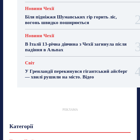
Новини Чехії
Біля підніжжя Шумавських гір горить ліс,
вогонь швидко поширюється
Новини Чехії
В Італії 13-річна дівчина з Чехії загинула після
падіння в Альпах
Світ
У Гренландії перекинувся гігантський айсберг
— хвилі рушили на місто. Відео
РЕКЛАМА
Гастрогід
Життя та гроші
Здоровʼя
Категорії
Знай Чехію
Корисне біженцям
Культура
Лайфстайл
Мандри
Мова
Новини України