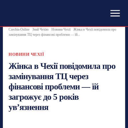
Czechia-Online
Знай Чехію
Новини Чехії
Жінка в Чехії повідомила про
замінування ТЦ через фінансові проблеми — їй...
НОВИНИ ЧЕХІЇ
Жінка в Чехії повідомила про
замінування ТЦ через
фінансові проблеми — їй
загрожує до 5 років
ув’язнення