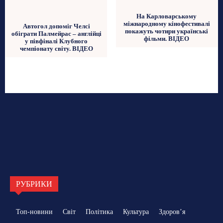
На Карловарському
міжнародному кінофестивалі
Автогол допоміг Челсі
покажуть чотири українські
обіграти Палмейрас – англійці
фільми. ВІДЕО
у півфіналі Клубного
чемпіонату світу. ВІДЕО
РУБРИКИ
Топ-новини
Світ
Політика
Культура
Здоровʼя