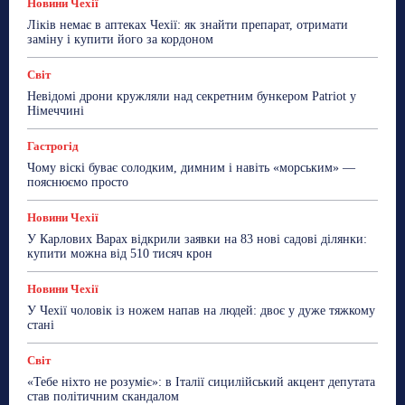
Новини Чехії
Освіта
Політика
Поради
Новини Чехії
Робота
Сад та город
Світ
Спорт
Ліків немає в аптеках Чехії: як знайти препарат, отримати
ТехноМанія
Топ-новини
Фоторепортаж
заміну і купити його за кордоном
Більше
Світ
Невідомі дрони кружляли над секретним бункером Patriot у
Німеччині
Гастрогід
Чому віскі буває солодким, димним і навіть «морським» —
пояснюємо просто
Новини Чехії
У Карлових Варах відкрили заявки на 83 нові садові ділянки:
купити можна від 510 тисяч крон
Новини Чехії
У Чехії чоловік із ножем напав на людей: двоє у дуже тяжкому
стані
Світ
«Тебе ніхто не розуміє»: в Італії сицилійський акцент депутата
став політичним скандалом