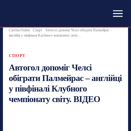
Czechia-Online
Спорт
Автогол допоміг Челсі обіграти Палмейрас –
англійці у півфіналі Клубного чемпіонату світу....
СПОРТ
Автогол допоміг Челсі
обіграти Палмейрас – англійці
у півфіналі Клубного
чемпіонату світу. ВІДЕО