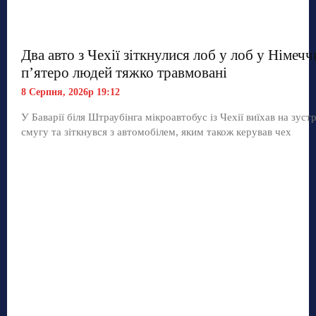
Два авто з Чехії зіткнулися лоб у лоб у Німечч
п’ятеро людей тяжко травмовані
8 Серпня, 2026р 19:12
У Баварії біля Штраубінга мікроавтобус із Чехії виїхав на зуст
смугу та зіткнувся з автомобілем, яким також керував чех