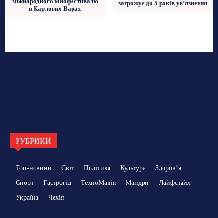
міжнародного кінофестивалю
загрожує до 5 років ув’язнення
в Карлових Варах
РУБРИКИ
Топ-новини
Світ
Політика
Культура
Здоровʼя
Спорт
Гастрогід
ТехноМанія
Мандри
Лайфстайл
Україна
Чехія