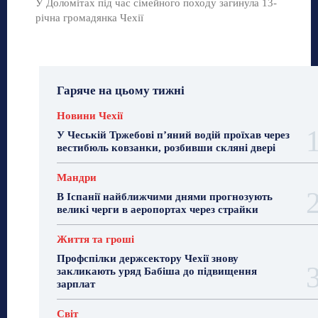
У Доломітах під час сімейного походу загинула 13-
річна громадянка Чехії
Гаряче на цьому тижні
Новини Чехії
У Чеській Тржебові п’яний водій проїхав через
вестибюль ковзанки, розбивши скляні двері
Мандри
В Іспанії найближчими днями прогнозують
великі черги в аеропортах через страйки
Життя та гроші
Профспілки держсектору Чехії знову
закликають уряд Бабіша до підвищення
зарплат
Світ