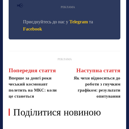
📢
РЕКЛАМА
Приєднуйтесь до нас у
Telegram
та
Facebook
РЕКЛАМА
Попередня стаття
Наступна стаття
Вперше за довгі роки
Як чехи відносяться до
чеський космонавт
роботи з гнучким
полетить на МКС: коли
графіком: результати
це станеться
опитування
Поділитися новиною