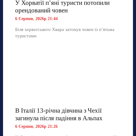
У Хорватії пʼяні туристи потопили
орендований човен
6 Серпня, 2026р 21:44
Біля хорватського Хвара затонув човен із п’ятьма
туристами
В Італії 13-річна дівчина з Чехії
загинула після падіння в Альпах
6 Серпня, 2026р 21:26