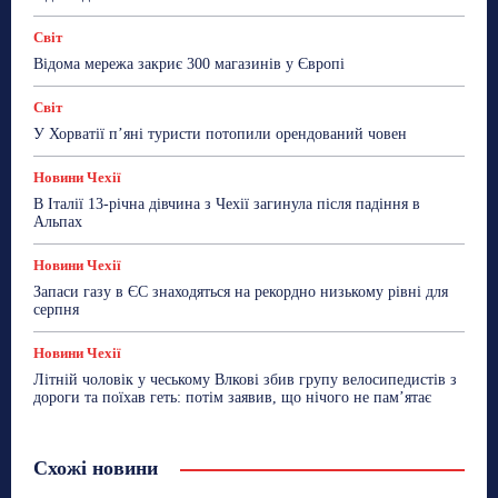
Світ
Відома мережа закриє 300 магазинів у Європі
Світ
У Хорватії пʼяні туристи потопили орендований човен
Новини Чехії
В Італії 13-річна дівчина з Чехії загинула після падіння в
Альпах
Новини Чехії
Запаси газу в ЄС знаходяться на рекордно низькому рівні для
серпня
Новини Чехії
Літній чоловік у чеському Влкові збив групу велосипедистів з
дороги та поїхав геть: потім заявив, що нічого не пам’ятає
Схожі новини