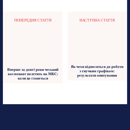
ПОПЕРЕДНЯ СТАТТЯ
НАСТУПНА СТАТТЯ
Як чехи відносяться до роботи
Вперше за довгі роки чеський
з гнучким графіком:
космонавт полетить на МКС:
результати опитування
коли це станеться