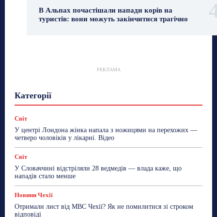
В Альпах почастішали напади корів на
туристів: вони можуть закінчитися трагічно
РЕКЛАМА
Гастрогід
Життя та гроші
Здоровʼя
Категорії
Знай Чехію
Корисне біженцям
Культура
Лайфстайл
Мандри
Мова
Новини України
Новини Чехії
Освіта
Політика
Поради
Світ
Робота
Сад та город
Світ
Спорт
У центрі Лондона жінка напала з ножицями на перехожих —
ТехноМанія
Топ-новини
Фоторепортаж
четверо чоловіків у лікарні. Відео
Більше
Світ
У Словаччині відстріляли 28 ведмедів — влада каже, що
нападів стало менше
Новини Чехії
Отримали лист від МВС Чехії? Як не помилитися зі строком
відповіді