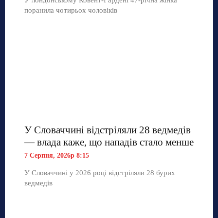
У лондонському Ковент-Гардені 47-річна жінка
поранила чотирьох чоловіків
У Словаччині відстріляли 28 ведмедів
— влада каже, що нападів стало менше
7 Серпня, 2026р 8:15
У Словаччині у 2026 році відстріляли 28 бурих
ведмедів