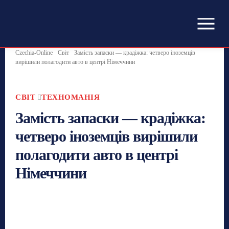
Czechia-Online
Світ
Замість запаски — крадіжка: четверо іноземців
вирішили полагодити авто в центрі Німеччини
СВІТ
ТЕХНОМАНІЯ
Замість запаски — крадіжка:
четверо іноземців вирішили
полагодити авто в центрі
Німеччини