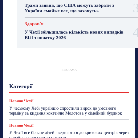
Трамп заявив, що США можуть забрати з
України «майже все, що захочуть»
Здоровʼя
У Чехії збільшилась кількість нових випадків
ВІЛ з початку 2026
РЕКЛАМА
Гастрогід
Життя та гроші
Здоровʼя
Категорії
Знай Чехію
Корисне біженцям
Культура
Лайфстайл
Мандри
Мова
Новини України
Новини Чехії
Освіта
Політика
Поради
Новини Чехії
Робота
Сад та город
Світ
Спорт
У чеському Хебі українцю спростили вирок до умовного
ТехноМанія
Топ-новини
Фоторепортаж
терміну за кидання коктейлю Молотова у сімейний будинок
Більше
Новини Чехії
У Чехії все більше дітей звертаються до кризових центрів через
онлайн-насильство та погрози