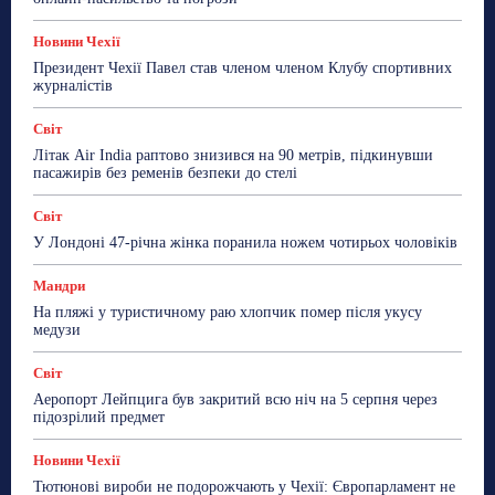
Новини Чехії
Президент Чехії Павел став членом членом Клубу спортивних
журналістів
Світ
Літак Air India раптово знизився на 90 метрів, підкинувши
пасажирів без ременів безпеки до стелі
Світ
У Лондоні 47-річна жінка поранила ножем чотирьох чоловіків
Мандри
На пляжі у туристичному раю хлопчик помер після укусу
медузи
Світ
Аеропорт Лейпцига був закритий всю ніч на 5 серпня через
підозрілий предмет
Новини Чехії
Тютюнові вироби не подорожчають у Чехії: Європарламент не