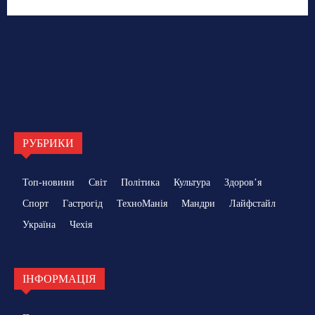
РУБРИКИ
Топ-новини
Світ
Політика
Культура
Здоровʼя
Спорт
Гастрогід
ТехноМанія
Мандри
Лайфстайл
Україна
Чехія
ІНФОРМАЦІЯ