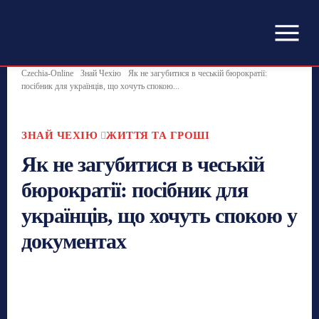
Czechia-Online
Знай Чехію
Як не загубитися в чеській бюрократії:
посібник для українців, що хочуть спокою...
ЗНАЙ ЧЕХІЮ
ЖИТТЯ ТА ГРОШІ
Як не загубитися в чеській
бюрократії: посібник для
українців, що хочуть спокою у
документах