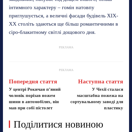
інтимного характеру – гомін натовпу
приглушується, а величні фасади будівель XIX-
XX століть здаються ще більш романтичними в
сіро-блакитному світлі дощового дня.
РЕКЛАМА
РЕКЛАМА
Попередня стаття
Наступна стаття
У центрі Рокичан п’яний
У Чехії сталася
чоловік порізав ножем
масштабна пожежа на
шини в автомобілях, він
сортувальному заводі для
мав при собі пістолет
пластику
Поділитися новиною