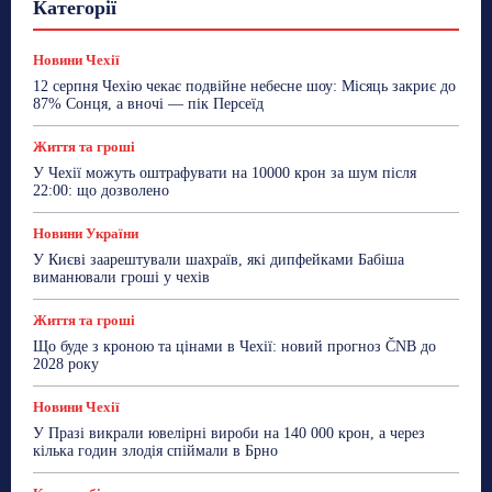
Категорії
Знай Чехію
Корисне біженцям
Культура
Лайфстайл
Мандри
Мова
Новини України
Новини Чехії
Освіта
Політика
Поради
Новини Чехії
Робота
Сад та город
Світ
Спорт
12 серпня Чехію чекає подвійне небесне шоу: Місяць закриє до
ТехноМанія
Топ-новини
Фоторепортаж
87% Сонця, а вночі — пік Персеїд
Більше
Життя та гроші
У Чехії можуть оштрафувати на 10000 крон за шум після
22:00: що дозволено
Новини України
У Києві заарештували шахраїв, які дипфейками Бабіша
виманювали гроші у чехів
Життя та гроші
Що буде з кроною та цінами в Чехії: новий прогноз ČNB до
2028 року
Новини Чехії
У Празі викрали ювелірні вироби на 140 000 крон, а через
кілька годин злодія спіймали в Брно