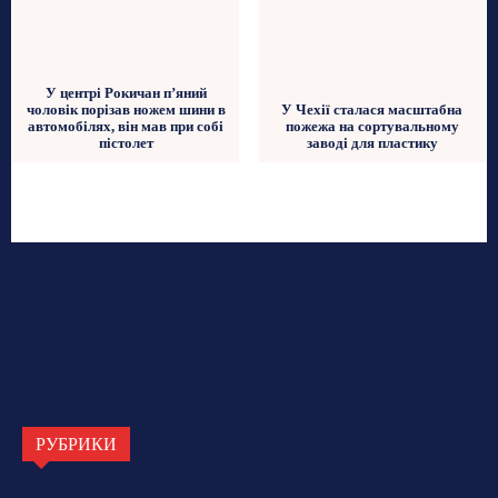
У центрі Рокичан п’яний
чоловік порізав ножем шини в
У Чехії сталася масштабна
автомобілях, він мав при собі
пожежа на сортувальному
пістолет
заводі для пластику
РУБРИКИ