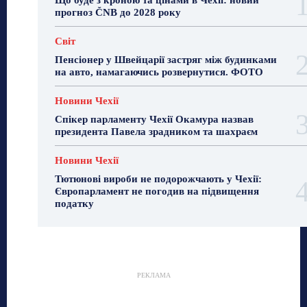
прогноз ČNB до 2028 року
Світ
Пенсіонер у Швейцарії застряг між будинками
на авто, намагаючись розвернутися. ФОТО
Новини Чехії
Спікер парламенту Чехії Окамура назвав
президента Павела зрадником та шахраєм
Новини Чехії
Тютюнові вироби не подорожчають у Чехії:
Європарламент не погодив на підвищення
податку
РЕКЛАМА
Гастрогід
Життя та гроші
Здоровʼя