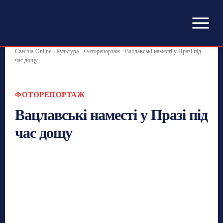
Czechia-Online
Культура
Фоторепортаж
Вацлавські наместі у Празі під
час дощу
ФОТОРЕПОРТАЖ
Вацлавські наместі у Празі під
час дощу