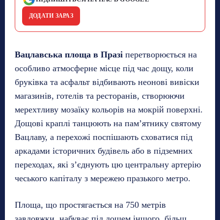
ДОДАТИ ЗАРАЗ
Вацлавська площа в Празі
перетворюється на
особливо атмосферне місце під час дощу, коли
бруківка та асфальт відбивають неонові вивіски
магазинів, готелів та ресторанів, створюючи
мерехтливу мозаїку кольорів на мокрій поверхні.
Дощові краплі танцюють на пам’ятнику святому
Вацлаву, а перехожі поспішають сховатися під
аркадами історичних будівель або в підземних
переходах, які з’єднують цю центральну артерію
чеського капіталу з мережею празького метро.
Площа, що простягається на 750 метрів
завдовжки, набуває під дощем іншого, більш