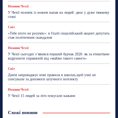
Новини Чехії
У Чехії чоловік із ножем напав на людей: двоє у дуже тяжкому
стані
Світ
«Тебе ніхто не розуміє»: в Італії сицилійський акцент депутата
став політичним скандалом
Новини Чехії
У Чехії сьогодні з’явився перший бурчак 2026: як за етикеткою
відрізнити справжній від «майже такого самого»
Світ
Данія запроваджує нові правила в школах,щоб учні не
списували за допомоги штучного інтелекту
Новини Чехії
У Чехії 15 людей за літо покусали кажани
Схожі новини