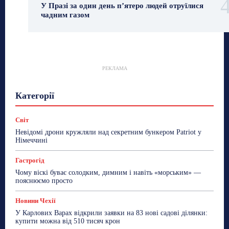
У Празі за один день п’ятеро людей отруїлися
чадним газом
РЕКЛАМА
Гастрогід
Життя та гроші
Здоровʼя
Категорії
Знай Чехію
Корисне біженцям
Культура
Лайфстайл
Мандри
Мова
Новини України
Новини Чехії
Освіта
Політика
Поради
Світ
Робота
Сад та город
Світ
Спорт
Невідомі дрони кружляли над секретним бункером Patriot у
ТехноМанія
Топ-новини
Фоторепортаж
Німеччині
Більше
Гастрогід
Чому віскі буває солодким, димним і навіть «морським» —
пояснюємо просто
Новини Чехії
У Карлових Варах відкрили заявки на 83 нові садові ділянки:
купити можна від 510 тисяч крон