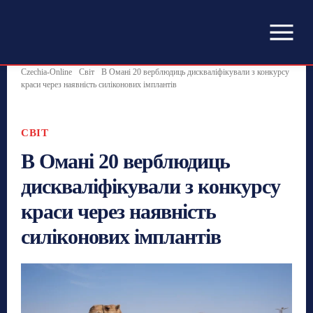
Czechia-Online
Світ
В Омані 20 верблюдиць дискваліфікували з конкурсу
краси через наявність силіконових імплантів
СВІТ
В Омані 20 верблюдиць
дискваліфікували з конкурсу
краси через наявність
силіконових імплантів