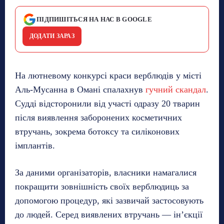
ПІДПИШІТЬСЯ НА НАС В GOOGLE
ДОДАТИ ЗАРАЗ
На лютневому конкурсі краси верблюдів у місті
Аль-Мусанна в Омані спалахнув
гучний скандал
.
Судді відсторонили від участі одразу 20 тварин
після виявлення заборонених косметичних
втручань, зокрема ботоксу та силіконових
імплантів.
За даними організаторів, власники намагалися
покращити зовнішність своїх верблюдиць за
допомогою процедур, які зазвичай застосовують
до людей. Серед виявлених втручань — ін’єкції