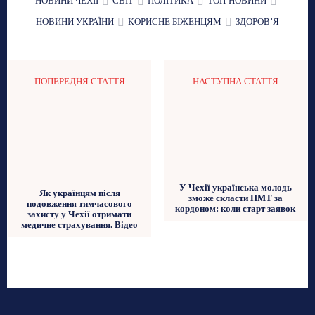
НОВИНИ ЧЕХІЇ
СВІТ
ПОЛІТИКА
ТОП-НОВИНИ
НОВИНИ УКРАЇНИ
КОРИСНЕ БІЖЕНЦЯМ
ЗДОРОВʼЯ
ПОПЕРЕДНЯ СТАТТЯ
НАСТУПНА СТАТТЯ
У Чехії українська молодь
Як українцям після
зможе скласти НМТ за
подовження тимчасового
кордоном: коли старт заявок
захисту у Чехії отримати
медичне страхування. Відео