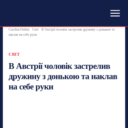
Czechia-Online
Світ
В Австрії чоловік застрелив дружину з донькою та
наклав на себе руки
СВІТ
В Австрії чоловік застрелив
дружину з донькою та наклав
на себе руки