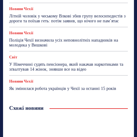
Новини Чехії
Літній чоловік у чеському Влкові збив групу велосипедистів з
дороги та поїхав геть: потім заявив, що нічого не пам’ятає
Новини Чехії
Поліція Чехії визначила усіх неповнолітніх нападників на
молодика у Вишкові
Світ
У Німеччині судять пенсіонера, який накачав наркотиками та
зґвалтував 14 жінок, знявши все на відео
Новини Чехії
Як змінилася робота українців у Чехії за останні 15 років
Схожі новини