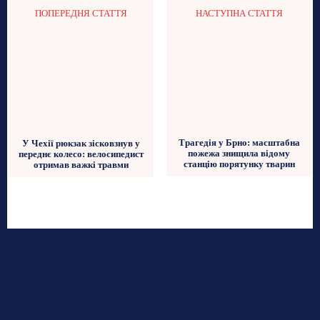
ПОПЕРЕДНЯ СТАТТЯ
НАСТУПНА СТАТТЯ
Трагедія у Брно: масштабна
У Чехії рюкзак зісковзнув у
пожежа знищила відому
переднє колесо: велосипедист
станцію порятунку тварин
отримав важкі травми