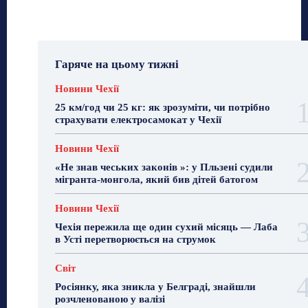
Гаряче на цьому тижні
Новини Чехії
25 км/год чи 25 кг: як зрозуміти, чи потрібно
страхувати електросамокат у Чехії
Новини Чехії
«Не знав чеських законів »: у Пльзені судили
мігранта-монгола, який бив дітей батогом
Новини Чехії
Чехія пережила ще один сухий місяць — Лаба
в Усті перетворюється на струмок
Світ
Росіянку, яка зникла у Белграді, знайшли
розчленованою у валізі