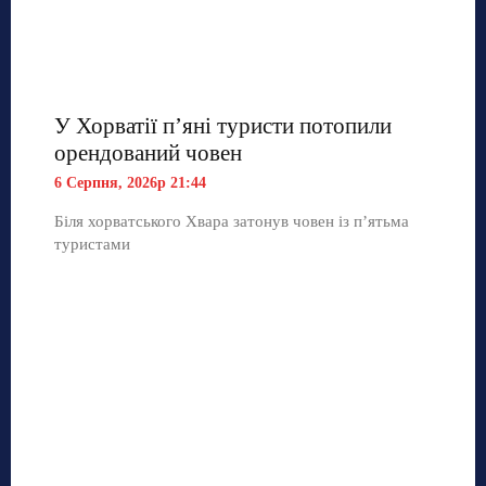
У Хорватії пʼяні туристи потопили
орендований човен
6 Серпня, 2026р 21:44
Біля хорватського Хвара затонув човен із п’ятьма
туристами