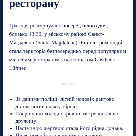
ресторану
Трагедія розгорнулася посеред білого дня,
близько 13:30, у міському районі Санкт-
Магдалена (Sankt Magdalena). Епіцентром подій
стала територія безпосередньо перед популярним
місцевим рестораном і пансіонатом Gasthaus
Lüftner.
РЕКЛАМА
За даними поліції, літній чоловік раптово
дістав вогнепальну зброю.
Спершу він холоднокровно застрелив свою
дружину.
Наступною жертвою стала його рідна донька.
Після подвійного вбивства нападник