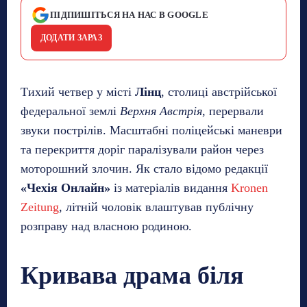
ПІДПИШІТЬСЯ НА НАС В GOOGLE
ДОДАТИ ЗАРАЗ
Тихий четвер у місті
Лінц
, столиці австрійської
федеральної землі
Верхня Австрія
, перервали
звуки пострілів. Масштабні поліцейські маневри
та перекриття доріг паралізували район через
моторошний злочин. Як стало відомо редакції
«Чехія Онлайн»
із матеріалів видання
Kronen
Zeitung
, літній чоловік влаштував публічну
розправу над власною родиною.
Кривава драма біля