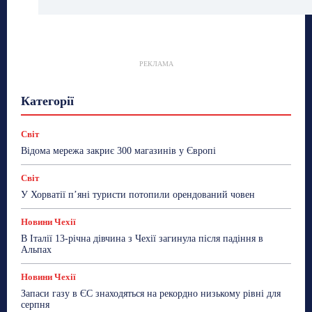
РЕКЛАМА
Гастрогід
Життя та гроші
Здоровʼя
Категорії
Знай Чехію
Корисне біженцям
Культура
Лайфстайл
Мандри
Мова
Новини України
Новини Чехії
Освіта
Політика
Поради
Світ
Робота
Сад та город
Світ
Спорт
Відома мережа закриє 300 магазинів у Європі
ТехноМанія
Топ-новини
Фоторепортаж
Світ
Більше
У Хорватії пʼяні туристи потопили орендований човен
Новини Чехії
В Італії 13-річна дівчина з Чехії загинула після падіння в
Альпах
Новини Чехії
Запаси газу в ЄС знаходяться на рекордно низькому рівні для
серпня