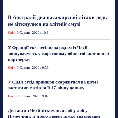
В Австралії два пасажирські літаки ледь
не зіткнулися на злітній смузі
Світ
9 Серпня, 2026р 10:34
У Франції екс-легіонера родом із Чехії
звинувачують у жорстокому вбивстві колишньої
партнерки
Світ
9 Серпня, 2026р 9:33
У США сусід прийшов скаржитися на шум і
застрелив матір та її 17-річну доньку
Світ
9 Серпня, 2026р 9:07
Два авто з Чехії зіткнулися лоб у лоб у
Німеччині: п’ятеро людей тяжко травмовані