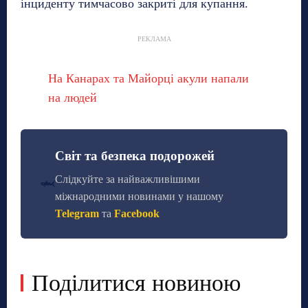
інциденту тимчасово закриті для купання.
РЕКЛАМА
На Канарах та Майорці акули напали
на людей
Світ та безпека подорожей
Слідкуйте за найважливішими
🦈
міжнародними новинами у нашому
Telegram
та
Facebook
Поділитися новиною