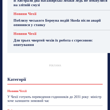
В Австралії два пасажирські літаки ледь не зіткнулися
на злітній смузі
Новини Чехії
Поблизу чеського Бероуна водій Skoda після аварії
опинився у ставку
Новини Чехії
Для трьох чвертей чехів їх робота є стресовою:
опитування
РЕКЛАМА
Гастрогід
Життя та гроші
Здоровʼя
Категорії
Знай Чехію
Корисне біженцям
Культура
Лайфстайл
Мандри
Мова
Новини України
Новини Чехії
Освіта
Політика
Поради
Новини Чехії
Робота
Сад та город
Світ
Спорт
У Чехії готують переведення годинників до 2031 року: міністр
ТехноМанія
Топ-новини
Фоторепортаж
хоче залишити зимовий час
Більше