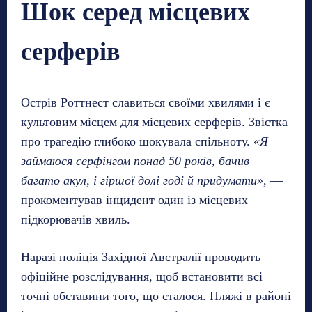
Шок серед місцевих
серферів
Острів Роттнест славиться своїми хвилями і є
культовим місцем для місцевих серферів. Звістка
про трагедію глибоко шокувала спільноту.
«Я
займаюся серфінгом понад 50 років, бачив
багато акул, і гіршої долі годі й придумати»
, —
прокоментував інцидент один із місцевих
підкорювачів хвиль.
Наразі поліція Західної Австралії проводить
офіційне розслідування, щоб встановити всі
точні обставини того, що сталося. Пляжі в районі