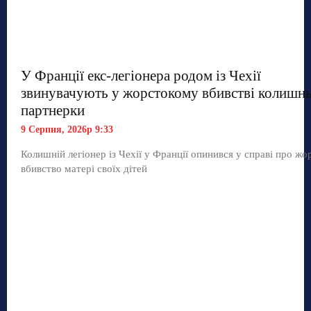
У Франції екс-легіонера родом із Чехії
звинувачують у жорстокому вбивстві колишнь
партнерки
9 Серпня, 2026р 9:33
Колишній легіонер із Чехії у Франції опинився у справі про жо
вбивство матері своїх дітей