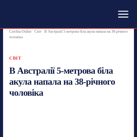
Czechia-Online
Світ
В Австралії 5-метрова біла акула напала на 38-річного
чоловіка
СВІТ
В Австралії 5-метрова біла
акула напала на 38-річного
чоловіка