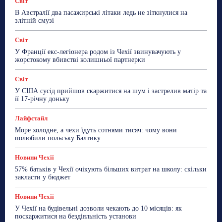
Світ
В Австралії два пасажирські літаки ледь не зіткнулися на
злітній смузі
Світ
У Франції екс-легіонера родом із Чехії звинувачують у
жорстокому вбивстві колишньої партнерки
Світ
У США сусід прийшов скаржитися на шум і застрелив матір та
її 17-річну доньку
Лайфстайл
Море холодне, а чехи їдуть сотнями тисяч: чому вони
полюбили польську Балтику
Новини Чехії
57% батьків у Чехії очікують більших витрат на школу: скільки
закласти у бюджет
Новини Чехії
У Чехії на будівельні дозволи чекають до 10 місяців: як
поскаржитися на бездіяльність установи