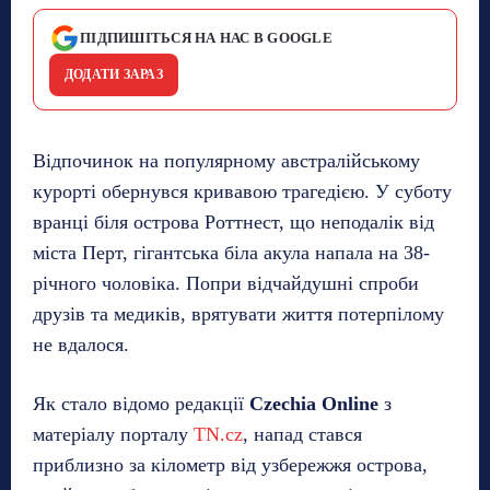
ПІДПИШІТЬСЯ НА НАС В GOOGLE
ДОДАТИ ЗАРАЗ
Відпочинок на популярному австралійському
курорті обернувся кривавою трагедією. У суботу
вранці біля острова Роттнест, що неподалік від
міста Перт, гігантська біла акула напала на 38-
річного чоловіка. Попри відчайдушні спроби
друзів та медиків, врятувати життя потерпілому
не вдалося.
Як стало відомо редакції
Czechia Online
з
матеріалу порталу
TN.cz
, напад стався
приблизно за кілометр від узбережжя острова,