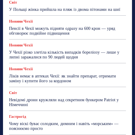
Новини Чехії
Освіта
Політика
Поради
Світ
Робота
Сад та город
Світ
Спорт
У Польщі жінка прийшла на пляж із двома пітонами на шиї
ТехноМанія
Топ-новини
Фоторепортаж
Новини Чехії
Більше
Пенсії в Чехії можуть підняти одразу на 600 крон — уряд
обговорює подвійне підвищення
Новини Чехії
У Чехії різко злетіла кількість випадків бореліозу — лише у
липні заражалися по 90 людей щодня
Новини Чехії
Ліків немає в аптеках Чехії: як знайти препарат, отримати
заміну і купити його за кордоном
Світ
Невідомі дрони кружляли над секретним бункером Patriot у
Німеччині
Гастрогід
Чому віскі буває солодким, димним і навіть «морським» —
пояснюємо просто