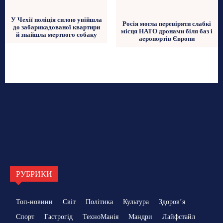
У Чехії поліція силою увійшла
Росія могла перевіряти слабкі
до забарикадованої квартири
місця НАТО дронами біля баз і
й знайшла мертвого собаку
аеропортів Європи
РУБРИКИ
Топ-новини
Світ
Політика
Культура
Здоровʼя
Спорт
Гастрогід
ТехноМанія
Мандри
Лайфстайл