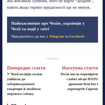
або викликає сумніви, його не варто “доїдати”,
навіть якщо термін придатності ще не минув.
Найважливіше про Чехію, українців у
Чехії та події у світі
Приєднуйтесь до нас у
Telegram
та
Facebook
РЕКЛАМА
Попередня стаття
Наступна стаття
У Чехії поліція силою
Росія могла перевіряти
увійшла до
слабкі місця НАТО
забарикадованої
дронами біля баз і
квартири й знайшла
аеропортів Європи
мертвого собаку