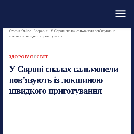
Czechia-Online
Здоровʼя
У Європі спалах сальмонели пов’язують із
локшиною швидкого приготування
ЗДОРОВʼЯ
СВІТ
У Європі спалах сальмонели
пов’язують із локшиною
швидкого приготування