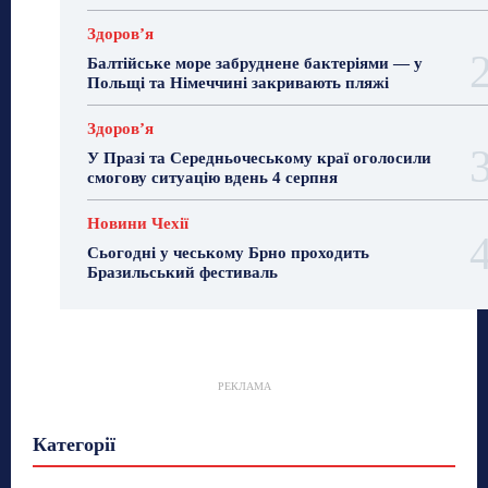
Здоровʼя
Балтійське море забруднене бактеріями — у
Польщі та Німеччині закривають пляжі
Здоровʼя
У Празі та Середньочеському краї оголосили
смогову ситуацію вдень 4 серпня
Новини Чехії
Сьогодні у чеському Брно проходить
Бразильський фестиваль
РЕКЛАМА
Гастрогід
Життя та гроші
Здоровʼя
Категорії
Знай Чехію
Корисне біженцям
Культура
Лайфстайл
Мандри
Мова
Новини України