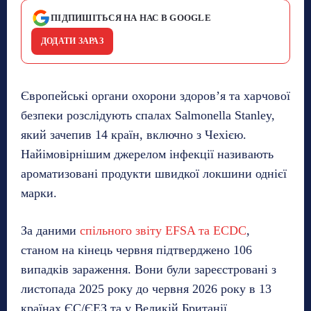
ПІДПИШІТЬСЯ НА НАС В GOOGLE
ДОДАТИ ЗАРАЗ
Європейські органи охорони здоров’я та харчової
безпеки розслідують спалах Salmonella Stanley,
який зачепив 14 країн, включно з Чехією.
Найімовірнішим джерелом інфекції називають
ароматизовані продукти швидкої локшини однієї
марки.
За даними
спільного звіту EFSA та ECDC
,
станом на кінець червня підтверджено 106
випадків зараження. Вони були зареєстровані з
листопада 2025 року до червня 2026 року в 13
країнах ЄС/ЄЕЗ та у Великій Британії.