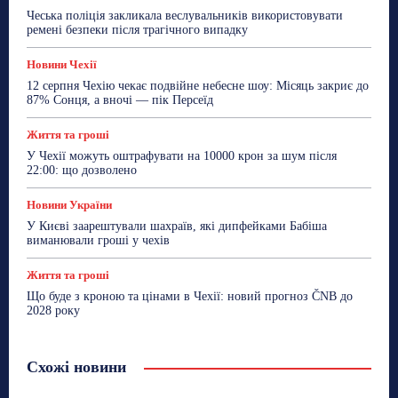
Чеська поліція закликала веслувальників використовувати
ремені безпеки після трагічного випадку
Новини Чехії
12 серпня Чехію чекає подвійне небесне шоу: Місяць закриє до
87% Сонця, а вночі — пік Персеїд
Життя та гроші
У Чехії можуть оштрафувати на 10000 крон за шум після
22:00: що дозволено
Новини України
У Києві заарештували шахраїв, які дипфейками Бабіша
виманювали гроші у чехів
Життя та гроші
Що буде з кроною та цінами в Чехії: новий прогноз ČNB до
2028 року
Схожі новини