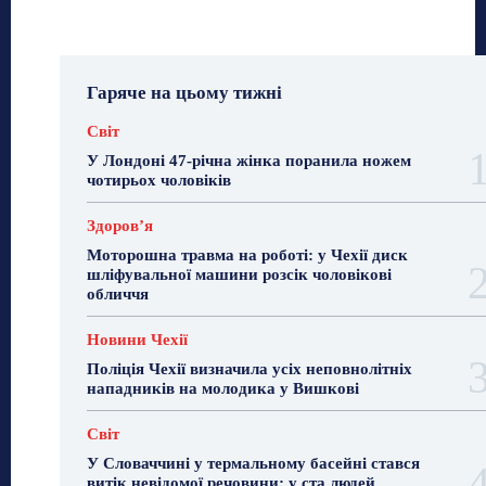
Гаряче на цьому тижні
Світ
У Лондоні 47-річна жінка поранила ножем
чотирьох чоловіків
Здоровʼя
Моторошна травма на роботі: у Чехії диск
шліфувальної машини розсік чоловікові
обличчя
Новини Чехії
Поліція Чехії визначила усіх неповнолітніх
нападників на молодика у Вишкові
Світ
У Словаччині у термальному басейні стався
витік невідомої речовини: у ста людей