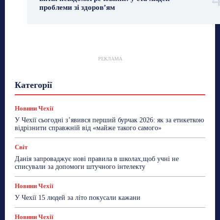
проблеми зі здоров’ям
РЕКЛАМА
Гастрогід
Життя та гроші
Здоровʼя
Категорії
Знай Чехію
Корисне біженцям
Культура
Лайфстайл
Мандри
Мова
Новини України
Новини Чехії
Освіта
Політика
Поради
Новини Чехії
Робота
Сад та город
Світ
Спорт
У Чехії сьогодні з’явився перший бурчак 2026: як за етикеткою
ТехноМанія
Топ-новини
Фоторепортаж
відрізнити справжній від «майже такого самого»
Більше
Світ
Данія запроваджує нові правила в школах,щоб учні не
списували за допомоги штучного інтелекту
Новини Чехії
У Чехії 15 людей за літо покусали кажани
Новини Чехії