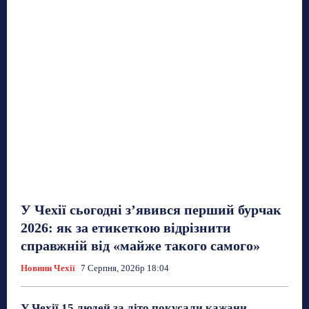
У Чехії сьогодні з’явився перший бурчак
2026: як за етикеткою відрізнити
справжній від «майже такого самого»
Новини Чехії
7 Серпня, 2026р 18:04
У Чехії 15 людей за літо покусали кажани