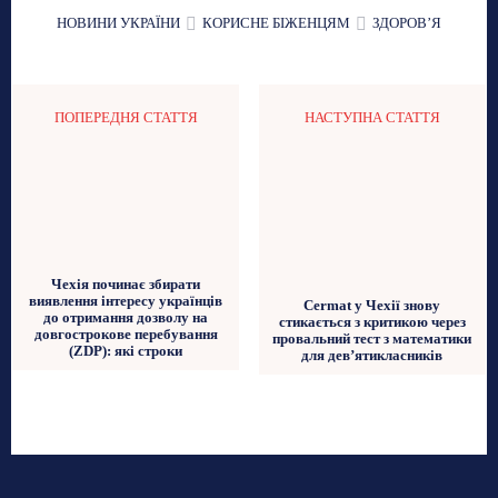
НОВИНИ УКРАЇНИ
КОРИСНЕ БІЖЕНЦЯМ
ЗДОРОВʼЯ
ПОПЕРЕДНЯ СТАТТЯ
НАСТУПНА СТАТТЯ
Чехія починає збирати
виявлення інтересу українців
Cermat у Чехії знову
до отримання дозволу на
стикається з критикою через
довгострокове перебування
провальний тест з математики
(ZDP): які строки
для дев’ятикласників