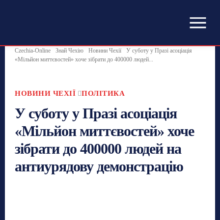
Czechia-Online
Знай Чехію
Новини Чехії
У суботу у Празі асоціація
«Мільйон миттєвостей» хоче зібрати до 400000 людей...
НОВИНИ ЧЕХІЇ
ПОЛІТИКА
У суботу у Празі асоціація
«Мільйон миттєвостей» хоче
зібрати до 400000 людей на
антиурядову демонстрацію