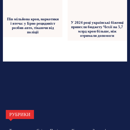
Пів мільйона крон, наркотики
У 2024 році українські біженці
і втеча: у Брно рецидивіст
принесли бюджету Чехії на 5,7
розбив авто, тікаючи від
млрд крон більше, ніж
поліції
отримали допомоги
РУБРИКИ