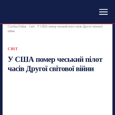
Czechia-Online
Світ
У США помер чеський пілот часів Другої світової
війни
СВІТ
У США помер чеський пілот
часів Другої світової війни