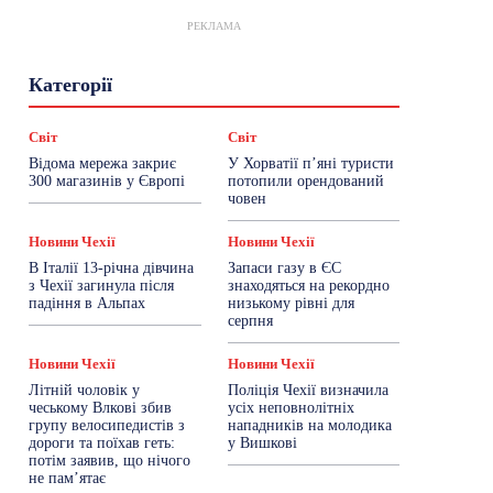
РЕКЛАМА
Гастрогід
Життя та гроші
Здоровʼя
Категорії
Знай Чехію
Корисне біженцям
Культура
Лайфстайл
Мандри
Мова
Новини України
Новини Чехії
Освіта
Світ
Світ
Політика
Поради
Робота
Сад та город
Відома мережа закриє
У Хорватії пʼяні туристи
Світ
Спорт
ТехноМанія
Топ-новини
300 магазинів у Європі
потопили орендований
Фоторепортаж
човен
Більше
Новини Чехії
Новини Чехії
В Італії 13-річна дівчина
Запаси газу в ЄС
з Чехії загинула після
знаходяться на рекордно
падіння в Альпах
низькому рівні для
серпня
Новини Чехії
Новини Чехії
Літній чоловік у
Поліція Чехії визначила
чеському Влкові збив
усіх неповнолітніх
групу велосипедистів з
нападників на молодика
дороги та поїхав геть:
у Вишкові
потім заявив, що нічого
не пам’ятає