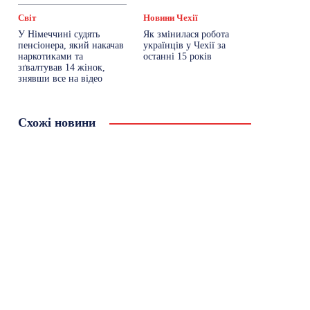
Світ
Новини Чехії
У Німеччині судять
Як змінилася робота
пенсіонера, який накачав
українців у Чехії за
наркотиками та
останні 15 років
зґвалтував 14 жінок,
знявши все на відео
Схожі новини