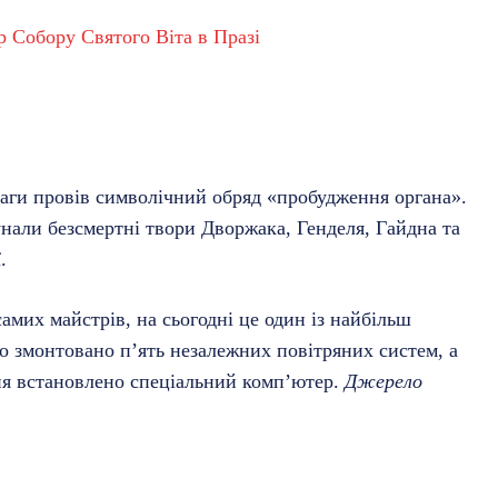
р Собору Святого Віта в Празі
раги провів символічний обряд «пробудження органа».
али безсмертні твори Дворжака, Генделя, Гайдна та
.
амих майстрів, на сьогодні це один із найбільш
го змонтовано п’ять незалежних повітряних систем, а
ня встановлено спеціальний комп’ютер.
Джерело