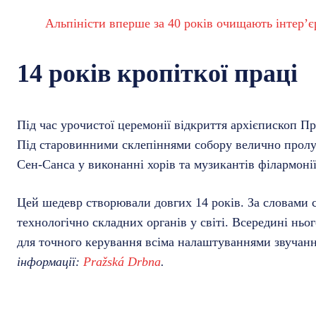
Альпіністи вперше за 40 років очищають інтер’є
14 років кропіткої праці
Під час урочистої церемонії відкриття архієпископ П
Під старовинними склепіннями собору велично пролун
Сен-Санса у виконанні хорів та музикантів філармонії
Цей шедевр створювали довгих 14 років. За словами с
технологічно складних органів у світі. Всередині ньо
для точного керування всіма налаштуваннями звучан
інформації:
Pražská Drbna
.