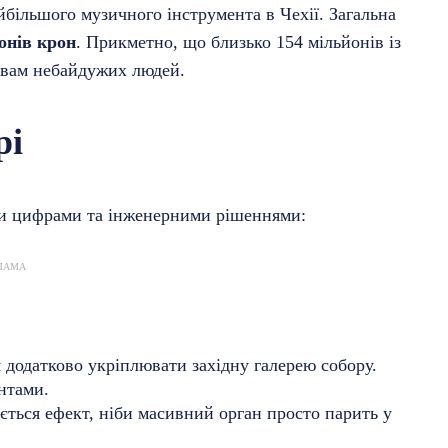
йбільшого музичного інструмента в Чехії. Загальна
онів крон
. Прикметно, що близько 154 мільйонів із
ртвам небайдужих людей.
рі
ми цифрами та інженерними рішеннями:
ЛАМА
 додатково укріплювати західну галерею собору.
нтами.
ться ефект, ніби масивний орган просто парить у