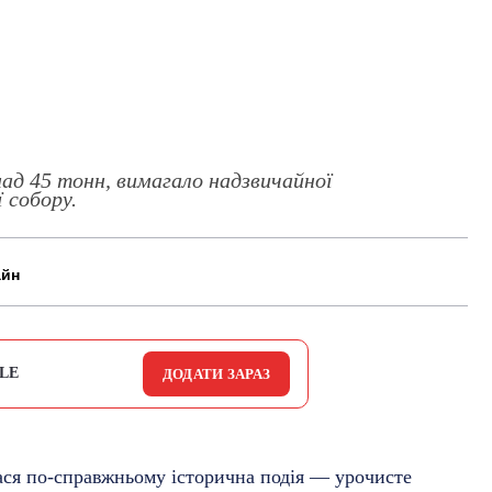
д 45 тонн, вимагало надзвичайної
 собору.
айн
LE
ДОДАТИ ЗАРАЗ
ася по-справжньому історична подія — урочисте