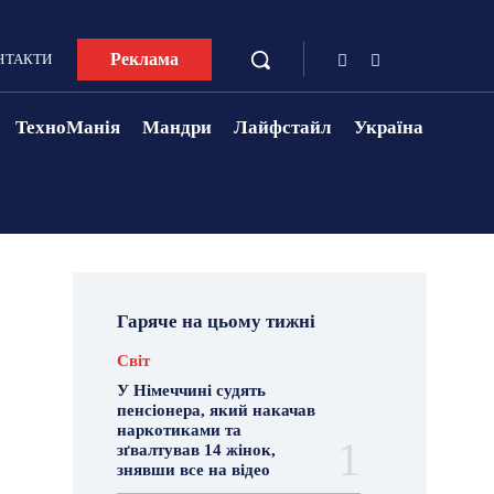
Реклама
НТАКТИ
ТехноМанія
Мандри
Лайфстайл
Україна
Гаряче на цьому тижні
Світ
У Німеччині судять
пенсіонера, який накачав
наркотиками та
зґвалтував 14 жінок,
знявши все на відео