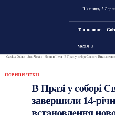
П’ятниця, 7 Серп
Топ-новини
Сві
Чехія
Czechia-Online
Знай Чехію
Новини Чехії
В Празі у соборі Святого Віта заверши
НОВИНИ ЧЕХІЇ
В Празі у соборі С
завершили 14-річн
встановлення ново