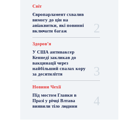
Світ
Європарламент схвалив
вимогу до цін на
авіаквитки, які повинні
включати багаж
Здоровʼя
У США антиваксер
Кеннеді закликав до
вакцинації через
найбільший спалах кору
за десятиліття
Новини Чехії
Під мостом Главки в
Празі у річці Влтава
виявили тіло людини