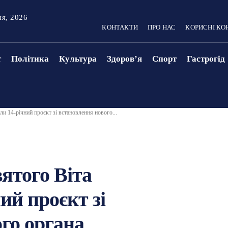
ня, 2026
КОНТАКТИ
ПРО НАС
КОРИСНІ КО
т
Політика
Культура
Здоровʼя
Спорт
Гастрогід
ли 14-річний проєкт зі встановлення нового...
вятого Віта
ий проєкт зі
го органа