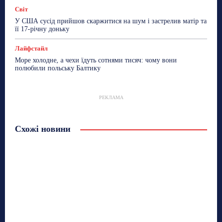
Світ
У США сусід прийшов скаржитися на шум і застрелив матір та
її 17-річну доньку
Лайфстайл
Море холодне, а чехи їдуть сотнями тисяч: чому вони
полюбили польську Балтику
РЕКЛАМА
Схожі новини