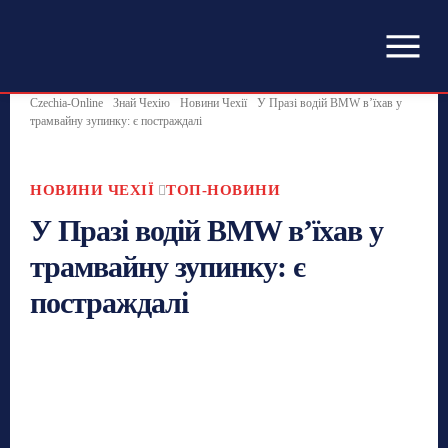
Czechia-Online
Знай Чехію
Новини Чехії
У Празі водій BMW в’їхав у
трамвайну зупинку: є постраждалі
НОВИНИ ЧЕХІЇ
ТОП-НОВИНИ
У Празі водій BMW в’їхав у
трамвайну зупинку: є
постраждалі