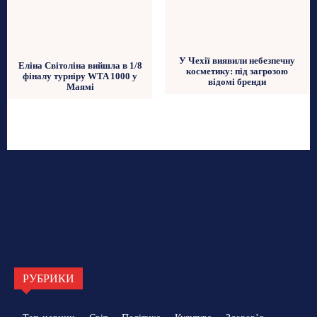
У Чехії виявили небезпечну
Еліна Світоліна вийшла в 1/8
косметику: під загрозою
фіналу турніру WTA 1000 у
відомі бренди
Маямі
РУБРИКИ