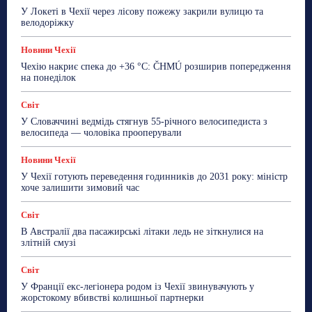
Робота
Сад та город
Світ
Спорт
У Локеті в Чехії через лісову пожежу закрили вулицю та
ТехноМанія
Топ-новини
Фоторепортаж
велодоріжку
Більше
Новини Чехії
Чехію накриє спека до +36 °C: ČHMÚ розширив попередження
на понеділок
Світ
У Словаччині ведмідь стягнув 55-річного велосипедиста з
велосипеда — чоловіка прооперували
Новини Чехії
У Чехії готують переведення годинників до 2031 року: міністр
хоче залишити зимовий час
Світ
В Австралії два пасажирські літаки ледь не зіткнулися на
злітній смузі
Світ
У Франції екс-легіонера родом із Чехії звинувачують у
жорстокому вбивстві колишньої партнерки