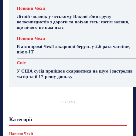
Новини Чехії
Літній чоловік у чеському Влкові збив групу
велосипедистів з дороги та поїхав геть: потім заявив,
що нічого не пам’ятає
Новини Чехії
В автопромі Чехії лікарняні беруть у 2,6 раза частіше,
ніж в ІТ
Світ
У США сусід прийшов скаржитися на шум і застрелив
матір та її 17-річну доньку
РЕКЛАМА
Гастрогід
Життя та гроші
Здоровʼя
Категорії
Знай Чехію
Корисне біженцям
Культура
Лайфстайл
Мандри
Мова
Новини України
Новини Чехії
Освіта
Політика
Поради
Новини Чехії