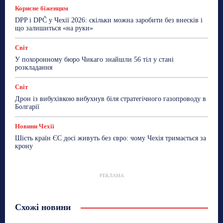
Корисне біженцям
DPP і DPČ у Чехії 2026: скільки можна заробити без внесків і
що залишиться «на руки»
Світ
У похоронному бюро Чикаго знайшли 56 тіл у стані
розкладання
Світ
Дрон із вибухівкою вибухнув біля стратегічного газопроводу в
Болгарії
Новини Чехії
Шість країн ЄС досі живуть без євро: чому Чехія тримається за
крону
РЕКЛАМА
Схожі новини