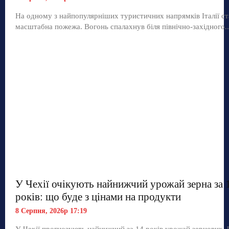
На одному з найпопулярніших туристичних напрямків Італії ст
масштабна пожежа. Вогонь спалахнув біля північно-західного..
У Чехії очікують найнижчий урожай зерна за 
років: що буде з цінами на продукти
8 Серпня, 2026р 17:19
У Чехії прогнозують найнижчий за 14 років урожай зернових.