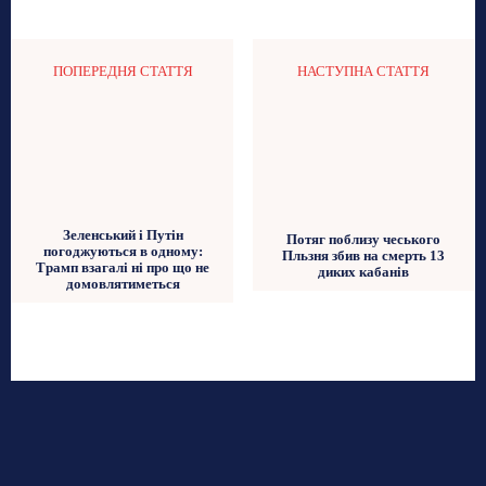
ПОПЕРЕДНЯ СТАТТЯ
НАСТУПНА СТАТТЯ
Зеленський і Путін
Потяг поблизу чеського
погоджуються в одному:
Пльзня збив на смерть 13
Трамп взагалі ні про що не
диких кабанів
домовлятиметься