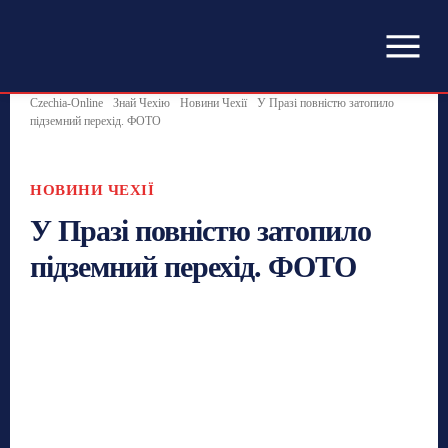
Czechia-Online
Знай Чехію
Новини Чехії
У Празі повністю затопило
підземний перехід. ФОТО
НОВИНИ ЧЕХІЇ
У Празі повністю затопило
підземний перехід. ФОТО