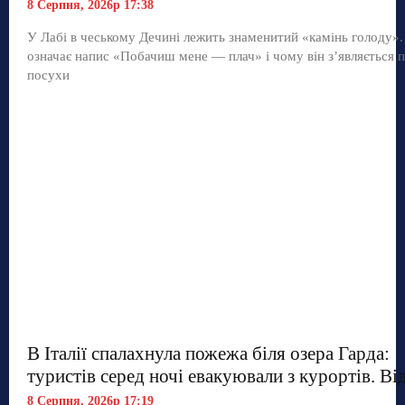
8 Серпня, 2026р 17:38
У Лабі в чеському Дечині лежить знаменитий «камінь голоду»
означає напис «Побачиш мене — плач» і чому він з’являється п
посухи
В Італії спалахнула пожежа біля озера Гарда:
туристів серед ночі евакуювали з курортів. Ві
8 Серпня, 2026р 17:19