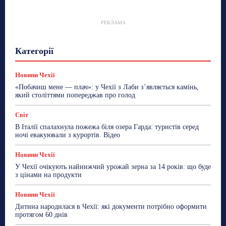
РЕКЛАМА
Гастрогід
Життя та гроші
Здоровʼя
Категорії
Знай Чехію
Корисне біженцям
Культура
Лайфстайл
Мандри
Мова
Новини України
Новини Чехії
Освіта
Політика
Поради
Новини Чехії
Робота
Сад та город
Світ
Спорт
«Побачиш мене — плач»: у Чехії з Лаби з’являється камінь,
ТехноМанія
Топ-новини
Фоторепортаж
який століттями попереджав про голод
Більше
Світ
В Італії спалахнула пожежа біля озера Гарда: туристів серед
ночі евакуювали з курортів. Відео
Новини Чехії
У Чехії очікують найнижчий урожай зерна за 14 років: що буде
з цінами на продукти
Новини Чехії
Дитина народилася в Чехії: які документи потрібно оформити
протягом 60 днів