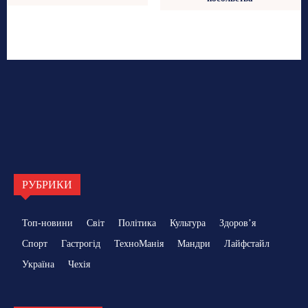
РУБРИКИ
Топ-новини
Світ
Політика
Культура
Здоровʼя
Спорт
Гастрогід
ТехноМанія
Мандри
Лайфстайл
Україна
Чехія