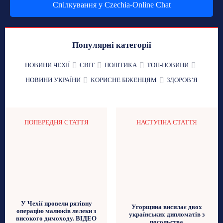
Спілкування у Czechia-Online Chat
Популярні категорії
НОВИНИ ЧЕХІЇ
СВІТ
ПОЛІТИКА
ТОП-НОВИНИ
НОВИНИ УКРАЇНИ
КОРИСНЕ БІЖЕНЦЯМ
ЗДОРОВʼЯ
ПОПЕРЕДНЯ СТАТТЯ
НАСТУПНА СТАТТЯ
У Чехії провели рятівну
Угорщина висилає двох
операцію малюків лелеки з
українських дипломатів з
високого димоходу. ВІДЕО
посольства