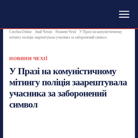
Czechia-Online
Знай Чехію
Новини Чехії
У Празі на комуністичному
мітингу поліція заарештувала учасника за заборонений символ
НОВИНИ ЧЕХІЇ
У Празі на комуністичному
мітингу поліція заарештувала
учасника за заборонений
символ