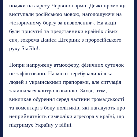
подяки на адресу Червоної армії. Деякі промовці
виступали російською мовою, наголошуючи на
«історичному боргу за визволення». На акції
були присутні та представники крайніх лівих
сил, зокрема Данієл Штерцик з проросійського
руху Stačilo!.
Попри напружену атмосферу, фізичних сутичок
не зафіксовано. На місці перебували кілька
людей з українськими прапорами, але ситуація
залишалася контрольованою. Захід, втім,
викликав обурення серед частини громадськості
та коментарі з боку політиків, які нагадують про
неприйнятність символіки агресора у країні, що
підтримує Україну у війні.