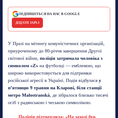
ПІДПИШІТЬСЯ НА НАС В GOOGLE
ДОДАТИ ЗАРАЗ
У Празі на мітингу комуністичних організацій,
приуроченому до 80-річчя завершення Другої
світової війни,
поліція затримала чоловіка з
символом «Z»
на футболці — емблемою, що
широко використовується для підтримки
російської агресії в Україні. Подія відбулася
у
п’ятницю 9 травня на Кларові, біля станції
метро Malostranská
, де зібралося близько тисячі
осіб з радянською і чеською символікою.
Поліція підтвердила: «На заході був