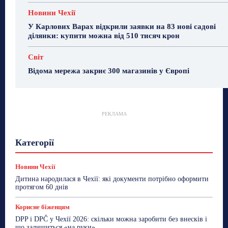
Новини Чехії
У Карлових Варах відкрили заявки на 83 нові садові
ділянки: купити можна від 510 тисяч крон
Світ
Відома мережа закриє 300 магазинів у Європі
РЕКЛАМА
Гастрогід
Життя та гроші
Здоровʼя
Категорії
Знай Чехію
Корисне біженцям
Культура
Лайфстайл
Мандри
Мова
Новини України
Новини Чехії
Освіта
Політика
Поради
Новини Чехії
Робота
Сад та город
Світ
Спорт
Дитина народилася в Чехії: які документи потрібно оформити
ТехноМанія
Топ-новини
Фоторепортаж
протягом 60 днів
Більше
Корисне біженцям
DPP і DPČ у Чехії 2026: скільки можна заробити без внесків і
що залишиться «на руки»