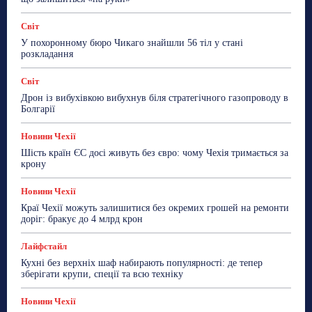
Світ
У похоронному бюро Чикаго знайшли 56 тіл у стані
розкладання
Світ
Дрон із вибухівкою вибухнув біля стратегічного газопроводу в
Болгарії
Новини Чехії
Шість країн ЄС досі живуть без євро: чому Чехія тримається за
крону
Новини Чехії
Краї Чехії можуть залишитися без окремих грошей на ремонти
доріг: бракує до 4 млрд крон
Лайфстайл
Кухні без верхніх шаф набирають популярності: де тепер
зберігати крупи, спеції та всю техніку
Новини Чехії