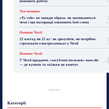
поновить роботу
Топ-новини
«Ty vole» не завжди образа: як матюкаються
чехи і що насправді означають їхні слова
Новини Чехії
25 км/год чи 25 кг: як зрозуміти, чи потрібно
страхувати електросамокат у Чехії
Новини Чехії
У Чехії продають «загублені посилки» наосліп
— де купити та скільки це коштує
РЕКЛАМА
Гастрогід
Життя та гроші
Здоровʼя
Категорії
Знай Чехію
Корисне біженцям
Культура