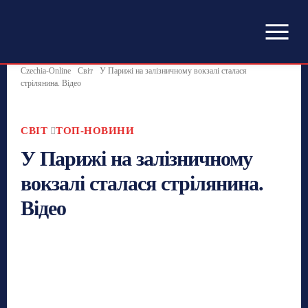
Czechia-Online
Світ
У Парижі на залізничному вокзалі сталася
стрілянина. Відео
СВІТ
ТОП-НОВИНИ
У Парижі на залізничному
вокзалі сталася стрілянина.
Відео