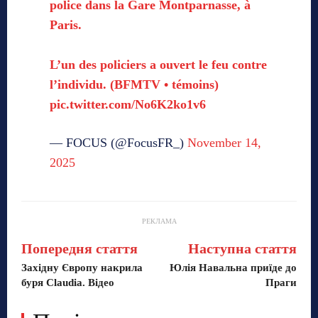
police dans la Gare Montparnasse, à
Paris.
L’un des policiers a ouvert le feu contre
l’individu. (BFMTV • témoins)
pic.twitter.com/No6K2ko1v6
— FOCUS (@FocusFR_)
November 14,
2025
РЕКЛАМА
Попередня стаття
Наступна стаття
Західну Європу накрила
Юлія Навальна приїде до
буря Claudia. Відео
Праги