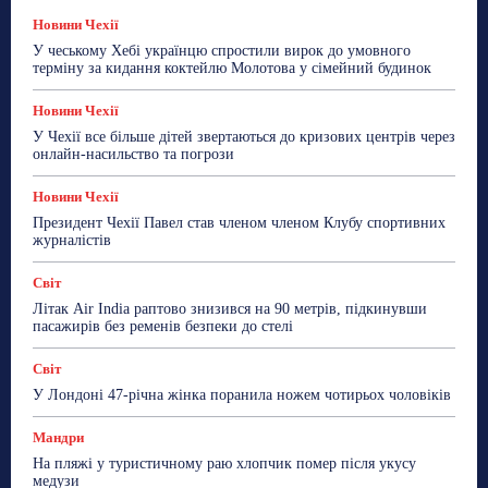
Лайфстайл
Мандри
Мова
Новини України
Новини Чехії
Освіта
Політика
Поради
Новини Чехії
Робота
Сад та город
Світ
Спорт
У чеському Хебі українцю спростили вирок до умовного
ТехноМанія
Топ-новини
Фоторепортаж
терміну за кидання коктейлю Молотова у сімейний будинок
Більше
Новини Чехії
У Чехії все більше дітей звертаються до кризових центрів через
онлайн-насильство та погрози
Новини Чехії
Президент Чехії Павел став членом членом Клубу спортивних
журналістів
Світ
Літак Air India раптово знизився на 90 метрів, підкинувши
пасажирів без ременів безпеки до стелі
Світ
У Лондоні 47-річна жінка поранила ножем чотирьох чоловіків
Мандри
На пляжі у туристичному раю хлопчик помер після укусу
медузи