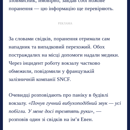
зловмисник, ймовірно, завдав собі ножове
поранення — цю інформацію ще перевіряють.
РЕКЛАМА
За словами свідків, поранення отримали сам
нападник та випадковий перехожий. Обох
постраждалих на місці допомоги надали медики.
Через інцидент роботу вокзалу частково
обмежили, повідомили у французькій
залізничній компанії SNCF.
Очевидці розповідають про паніку в будівлі
вокзалу.
«Почув гучний вибухоподібний звук — усі
побігли. У мене досі тремтять руки»
, —
розповів один зі свідків на імʼя Евен.