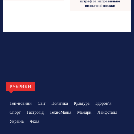
штраф за неправильно
визначені знижки
РУБРИКИ
Топ-новини
Світ
Політика
Культура
Здоровʼя
Спорт
Гастрогід
ТехноМанія
Мандри
Лайфстайл
Україна
Чехія