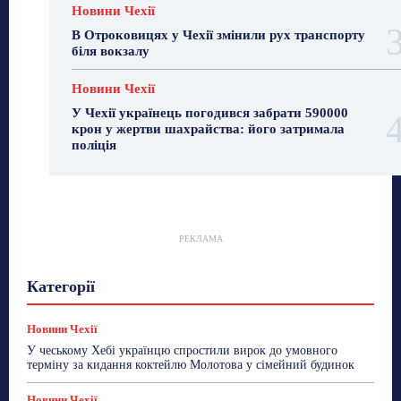
Новини Чехії
В Отроковицях у Чехії змінили рух транспорту
біля вокзалу
Новини Чехії
У Чехії українець погодився забрати 590000
крон у жертви шахрайства: його затримала
поліція
РЕКЛАМА
Гастрогід
Життя та гроші
Здоровʼя
Категорії
Знай Чехію
Корисне біженцям
Культура
Лайфстайл
Мандри
Мова
Новини України
Новини Чехії
Освіта
Політика
Поради
Новини Чехії
Робота
Сад та город
Світ
Спорт
У чеському Хебі українцю спростили вирок до умовного
ТехноМанія
Топ-новини
Фоторепортаж
терміну за кидання коктейлю Молотова у сімейний будинок
Більше
Новини Чехії