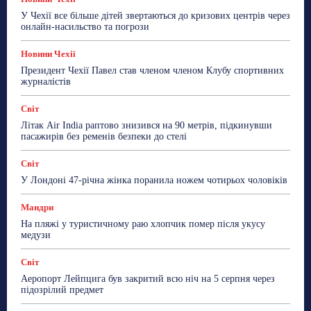
У Чехії все більше дітей звертаються до кризових центрів через
онлайн-насильство та погрози
Новини Чехії
Президент Чехії Павел став членом членом Клубу спортивних
журналістів
Світ
Літак Air India раптово знизився на 90 метрів, підкинувши
пасажирів без ременів безпеки до стелі
Світ
У Лондоні 47-річна жінка поранила ножем чотирьох чоловіків
Мандри
На пляжі у туристичному раю хлопчик помер після укусу
медузи
Світ
Аеропорт Лейпцига був закритий всю ніч на 5 серпня через
підозрілий предмет