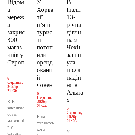
Відом
У
В
а
Хорва
Італії
мереж
тії
13-
а
пʼяні
річна
закриє
турис
дівчи
300
ти
на з
магаз
потоп
Чехії
инів у
или
загин
Європ
оренд
ула
і
овани
після
й
падін
6
Серпня,
човен
ня в
2026р
22:36
Альпа
6
Серпня,
х
KiK
2026р
21:44
закриває
6
Серпня,
сотні
Біля
2026р
магазині
21:26
хорватсь
в у
кого
У
Європі