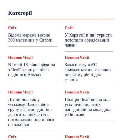
Гастрогід
Життя та гроші
Здоровʼя
Категорії
Знай Чехію
Корисне біженцям
Культура
Лайфстайл
Мандри
Мова
Новини України
Новини Чехії
Освіта
Світ
Світ
Політика
Поради
Робота
Сад та город
Відома мережа закриє
У Хорватії пʼяні туристи
Світ
Спорт
ТехноМанія
Топ-новини
300 магазинів у Європі
потопили орендований
Фоторепортаж
човен
Більше
Новини Чехії
Новини Чехії
В Італії 13-річна дівчина
Запаси газу в ЄС
з Чехії загинула після
знаходяться на рекордно
падіння в Альпах
низькому рівні для
серпня
Новини Чехії
Новини Чехії
Літній чоловік у
Поліція Чехії визначила
чеському Влкові збив
усіх неповнолітніх
групу велосипедистів з
нападників на молодика
дороги та поїхав геть:
у Вишкові
потім заявив, що нічого
не пам’ятає
Світ
Новини Чехії