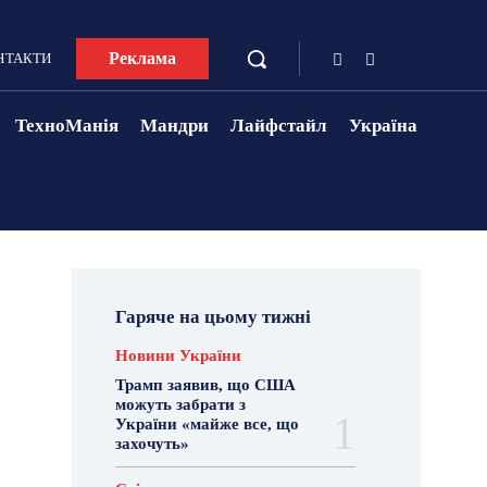
Реклама
НТАКТИ
ТехноМанія
Мандри
Лайфстайл
Україна
Гаряче на цьому тижні
Новини України
Трамп заявив, що США
можуть забрати з
України «майже все, що
захочуть»