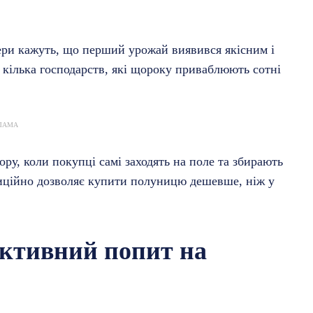
ери кажуть, що перший урожай виявився якісним і
 кілька господарств, які щороку приваблюють сотні
ЛАМА
ру, коли покупці самі заходять на поле та збирають
диційно дозволяє купити полуницю дешевше, ніж у
активний попит на