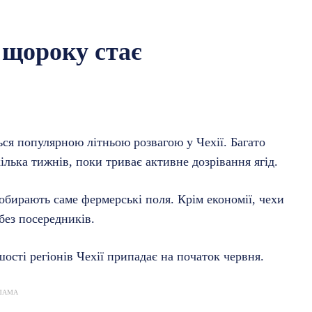
 щороку стає
ься популярною літньою розвагою у Чехії. Багато
лька тижнів, поки триває активне дозрівання ягід.
 обирають саме фермерські поля. Крім економії, чехи
без посередників.
ості регіонів Чехії припадає на початок червня.
ЛАМА