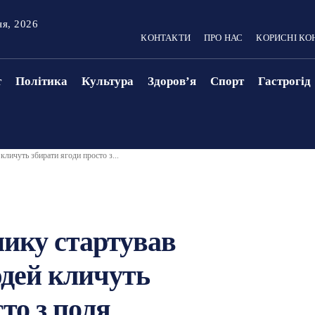
ня, 2026
КОНТАКТИ
ПРО НАС
КОРИСНІ КО
т
Політика
Культура
Здоровʼя
Спорт
Гастрогід
кличуть збирати ягоди просто з...
нику стартував
юдей кличуть
то з поля