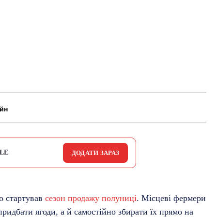
айн
LE
ДОДАТИ ЗАРАЗ
но стартував
сезон продажу полуниці
. Місцеві фермери
ридбати ягоди, а й самостійно збирати їх прямо на