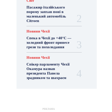
Світ
Пасажир італійського
порому запхав поні в
маленький автомобіль
Citroen
Новини Чехії
Спека в Чехії до +40°C —
холодний фронт принесе
грози та похолодання
Новини Чехії
Спікер парламенту Чехії
Окамура назвав
президента Павела
зрадником та шахраєм
РЕКЛАМА