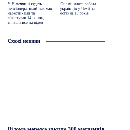
У Німеччині судять
Як змінилася робота
пенсіонера, який накачав
українців у Чехії за
наркотиками та
останні 15 років
зґвалтував 14 жінок,
знявши все на відео
Схожі новини
Відома мережа закриє 300 магазинів