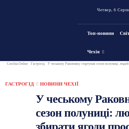
Четвер, 6 Серп
Топ-новини
Сві
Чехія
Czechia-Online
Гастрогід
У чеському Раковнику стартував сезон полуниці: людей 
ГАСТРОГІД
НОВИНИ ЧЕХІЇ
У чеському Раков
сезон полуниці: л
збирати ягоди прос