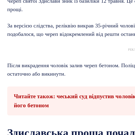
Череп святої Здислави зник із базиліки 12 травня. Це
прощі.
За версією слідства, реліквію викрав 35-річний чолов
подобалося, що череп відокремлений від решти останкі
РЕК
Після викрадення чоловік залив череп бетоном. Поліці
остаточно або викинути.
Читайте також: чеський суд відпустив чоловік
його бетоном
Здиславська проща почала