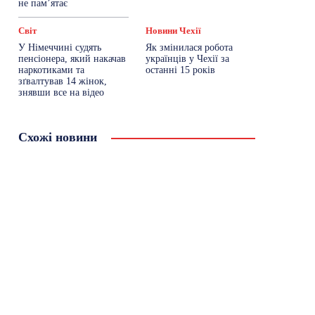
не пам’ятає
Світ
Новини Чехії
У Німеччині судять
Як змінилася робота
пенсіонера, який накачав
українців у Чехії за
наркотиками та
останні 15 років
зґвалтував 14 жінок,
знявши все на відео
Схожі новини