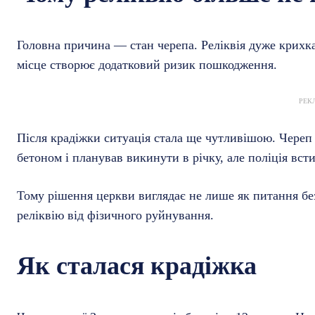
Головна причина — стан черепа. Реліквія дуже крихк
місце створює додатковий ризик пошкодження.
РЕК
Після крадіжки ситуація стала ще чутливішою. Череп 
бетоном і планував викинути в річку, але поліція вст
Тому рішення церкви виглядає не лише як питання без
реліквію від фізичного руйнування.
Як сталася крадіжка