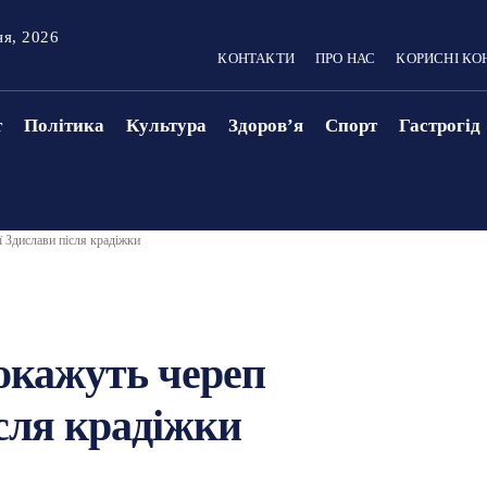
ня, 2026
КОНТАКТИ
ПРО НАС
КОРИСНІ КО
т
Політика
Культура
Здоровʼя
Спорт
Гастрогід
ї Здислави після крадіжки
покажуть череп
ісля крадіжки