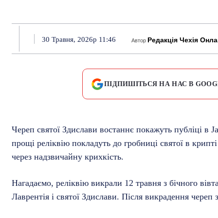
30 Травня, 2026р 11:46
Редакція Чехія Онл
Автор
ПІДПИШІТЬСЯ НА НАС В GOOG
Череп святої Здислави востаннє покажуть публіці в Jab
прощі реліквію покладуть до гробниці святої в крипті
через надзвичайну крихкість.
Нагадаємо, реліквію викрали 12 травня з бічного вівта
Лаврентія і святої Здислави. Після викрадення череп