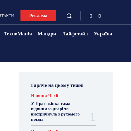
Реклама
НТАКТИ
ТехноМанія
Мандри
Лайфстайл
Україна
Гаряче на цьому тижні
Новини Чехії
У Празі жінка сама
відчинила двері та
вистрибнула з рухомого
поїзда