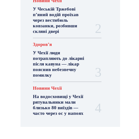
Новини Чехії
У Чеській Тржебові
п’яний водій проїхав
через вестибюль
ковзанки, розбивши
скляні двері
Здоровʼя
У Чехії люди
потрапляють до лікарні
після кавуна — лікар
пояснив небезпечну
помилку
Новини Чехії
На водосховищі у Чехії
рятувальники мали
близько 80 виїздів —
часто через ос у напоях