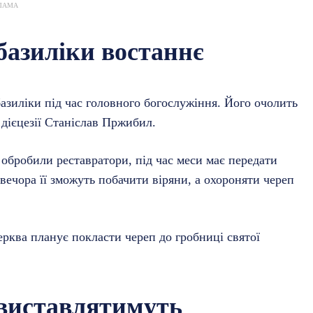
ЛАМА
 базиліки востаннє
азиліки під час головного богослужіння. Його очолить
 дієцезії Станіслав Пржибил.
 обробили реставратори, під час меси має передати
 вечора її зможуть побачити віряни, а охороняти череп
ерква планує покласти череп до гробниці святої
 виставлятимуть