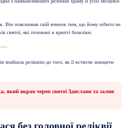
 одна з найважливіших реліквій храму й усієї місцевої
ік. Він пояснював свій вчинок тим, що йому нібито не
в святої, які поховані в крипті базиліки.
ЛАМА
я знайшла реліквію до того, як її встигли знищити
а, який вкрав череп святої Здислави та залив
ся без головної реліквії