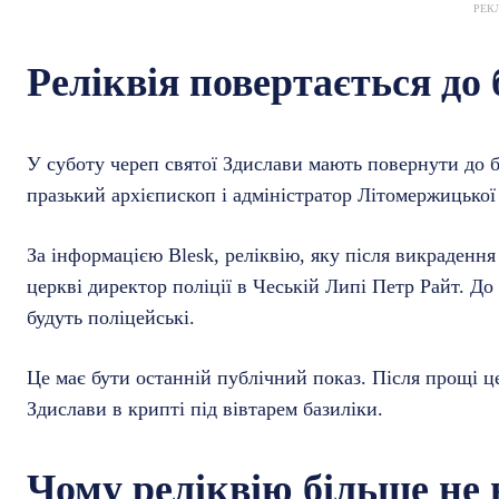
РЕК
Реліквія повертається до
У суботу череп святої Здислави мають повернути до б
празький архієпископ і адміністратор Літомержицької
За інформацією Blesk, реліквію, яку після викрадення
церкві директор поліції в Чеській Липі Петр Райт. До
будуть поліцейські.
Це має бути останній публічний показ. Після прощі ц
Здислави в крипті під вівтарем базиліки.
Чому реліквію більше не