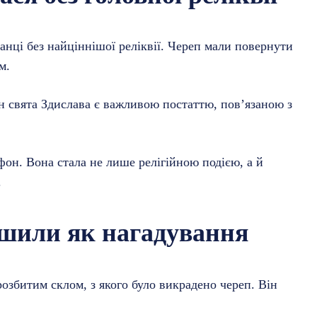
ранці без найціннішої реліквії. Череп мали повернути
м.
н свята Здислава є важливою постаттю, пов’язаною з
он. Вона стала не лише релігійною подією, а й
.
ишили як нагадування
розбитим склом, з якого було викрадено череп. Він