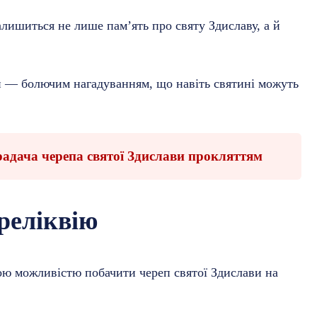
лишиться не лише пам’ять про святу Здиславу, а й
ян — болючим нагадуванням, що навіть святині можуть
радача черепа святої Здислави прокляттям
реліквію
ьою можливістю побачити череп святої Здислави на