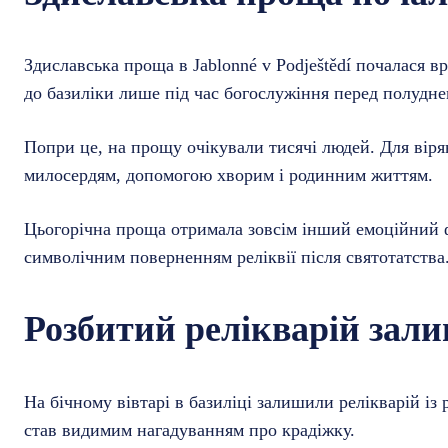
Здиславська проща в Jablonné v Podještědí почалася в
до базиліки лише під час богослужіння перед полудне
Попри це, на прощу очікували тисячі людей. Для віря
милосердям, допомогою хворим і родинним життям.
Цьогорічна проща отримала зовсім інший емоційний ф
символічним поверненням реліквії після святотатства
Розбитий релікварій зал
На бічному вівтарі в базиліці залишили релікварій із 
став видимим нагадуванням про крадіжку.