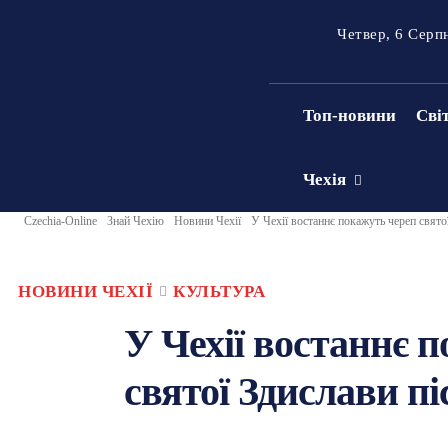
Четвер, 6 Серп
Топ-новини
Сві
Чехія
Czechia-Online
Знай Чехію
Новини Чехії
У Чехії востаннє покажуть череп свято
НОВИНИ ЧЕХІЇ
КУЛЬТУРА
У Чехії востаннє 
святої Здислави п