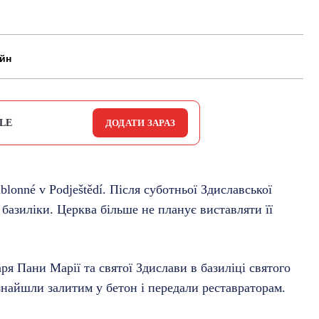
айн
LE
ДОДАТИ ЗАРАЗ
lonné v Podještědí. Після суботньої Здиславської
 базиліки. Церква більше не планує виставляти її
ря Пани Марії та святої Здислави в базиліці святого
 знайшли залитим у бетон і передали реставраторам.