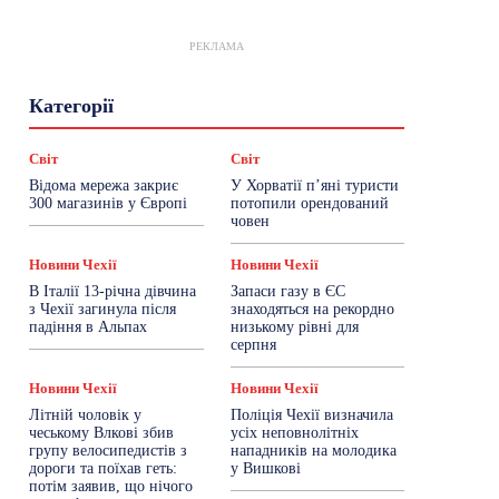
РЕКЛАМА
Гастрогід
Життя та гроші
Здоровʼя
Категорії
Знай Чехію
Корисне біженцям
Культура
Лайфстайл
Мандри
Мова
Новини України
Новини Чехії
Освіта
Світ
Світ
Політика
Поради
Робота
Сад та город
Відома мережа закриє
У Хорватії пʼяні туристи
Світ
Спорт
ТехноМанія
Топ-новини
300 магазинів у Європі
потопили орендований
Фоторепортаж
човен
Більше
Новини Чехії
Новини Чехії
В Італії 13-річна дівчина
Запаси газу в ЄС
з Чехії загинула після
знаходяться на рекордно
падіння в Альпах
низькому рівні для
серпня
Новини Чехії
Новини Чехії
Літній чоловік у
Поліція Чехії визначила
чеському Влкові збив
усіх неповнолітніх
групу велосипедистів з
нападників на молодика
дороги та поїхав геть:
у Вишкові
потім заявив, що нічого