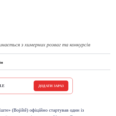
нається з химерних розваг та конкурсів
йн
LE
ДОДАТИ ЗАРАЗ
ште» (Bojiště) офіційно стартував один із