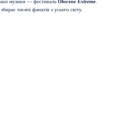
ажкої музики — фестиваль
Obscene Extreme
.
ирає тисячі фанатів з усього світу.