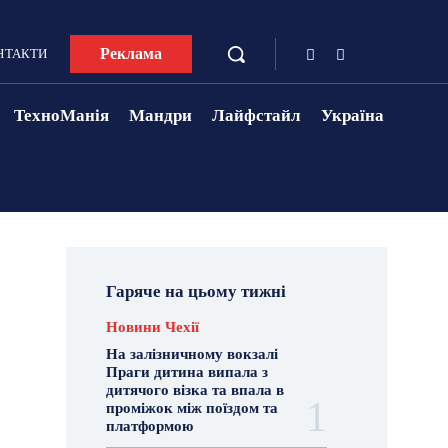
Реклама
НТАКТИ
ТехноМанія
Мандри
Лайфстайл
Україна
Гаряче на цьому тижні
Новини Чехії
На залізничному вокзалі
Праги дитина випала з
дитячого візка та впала в
проміжок між поїздом та
платформою