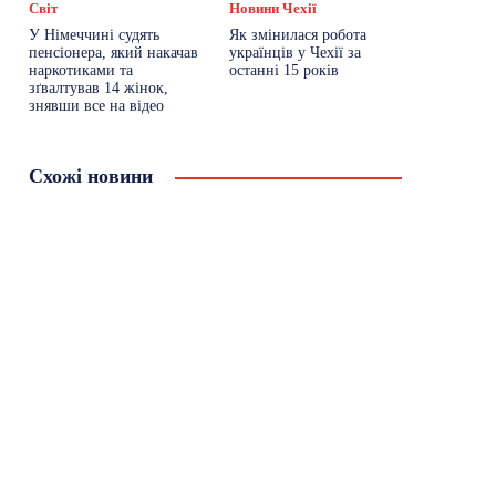
Світ
Новини Чехії
У Німеччині судять
Як змінилася робота
пенсіонера, який накачав
українців у Чехії за
наркотиками та
останні 15 років
зґвалтував 14 жінок,
знявши все на відео
Схожі новини