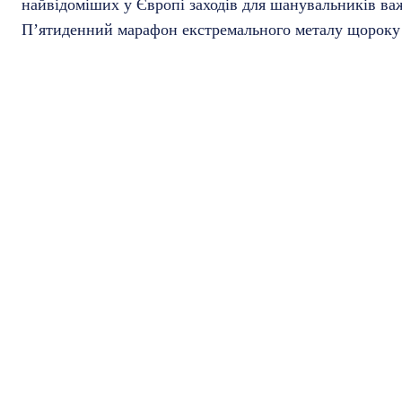
найвідоміших у Європі заходів для шанувальників в
П’ятиденний марафон екстремального металу щороку зб