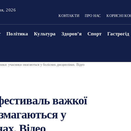
ня, 2026
КОНТАКТИ
ПРО НАС
КОРИСНІ КО
т
Політика
Культура
Здоровʼя
Спорт
Гастрогід
зики: учасники змагаються у болісних дисциплінах. Відео
 фестиваль важкої
змагаються у
ах. Відео