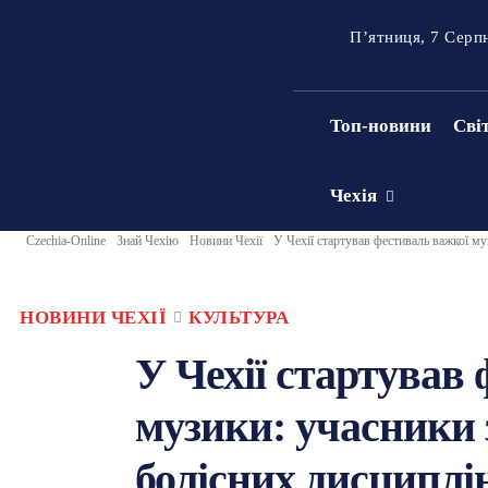
П’ятниця, 7 Серп
Топ-новини
Сві
Чехія
Czechia-Online
Знай Чехію
Новини Чехії
У Чехії стартував фестиваль важкої му
НОВИНИ ЧЕХІЇ
КУЛЬТУРА
У Чехії стартував
музики: учасники 
болісних дисциплін