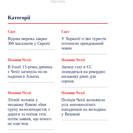
РЕКЛАМА
Гастрогід
Життя та гроші
Здоровʼя
Категорії
Знай Чехію
Корисне біженцям
Культура
Лайфстайл
Мандри
Мова
Новини України
Новини Чехії
Освіта
Світ
Світ
Політика
Поради
Робота
Сад та город
Відома мережа закриє
У Хорватії пʼяні туристи
Світ
Спорт
ТехноМанія
Топ-новини
300 магазинів у Європі
потопили орендований
Фоторепортаж
човен
Більше
Новини Чехії
Новини Чехії
В Італії 13-річна дівчина
Запаси газу в ЄС
з Чехії загинула після
знаходяться на рекордно
падіння в Альпах
низькому рівні для
серпня
Новини Чехії
Новини Чехії
Літній чоловік у
Поліція Чехії визначила
чеському Влкові збив
усіх неповнолітніх
групу велосипедистів з
нападників на молодика
дороги та поїхав геть:
у Вишкові
потім заявив, що нічого
не пам’ятає