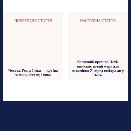
ПОПЕРЕДНЯ СТАТТЯ
НАСТУПНА СТАТТЯ
Колишній прем’єр Чехії
запускає новий мерч для
Чеська Республіка — країна
покоління Z перед виборами у
замків, легенд і пива
Чехії