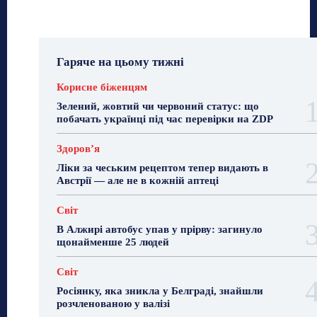
Гаряче на цьому тижні
Корисне біженцям
Зелений, жовтий чи червоний статус: що
побачать українці під час перевірки на ZDP
Здоровʼя
Ліки за чеським рецептом тепер видають в
Австрії — але не в кожній аптеці
Світ
В Алжирі автобус упав у прірву: загинуло
щонайменше 25 людей
Світ
Росіянку, яка зникла у Белграді, знайшли
розчленованою у валізі