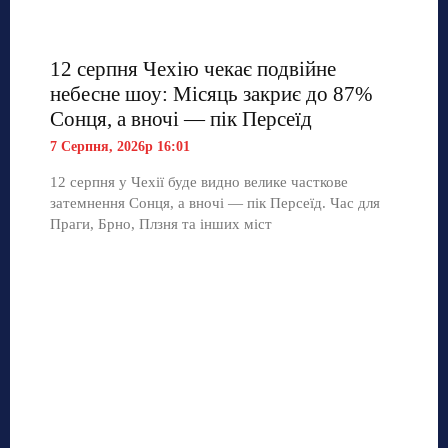
12 серпня Чехію чекає подвійне
небесне шоу: Місяць закриє до 87%
Сонця, а вночі — пік Персеїд
7 Серпня, 2026р 16:01
12 серпня у Чехії буде видно велике часткове
затемнення Сонця, а вночі — пік Персеїд. Час для
Праги, Брно, Плзня та інших міст