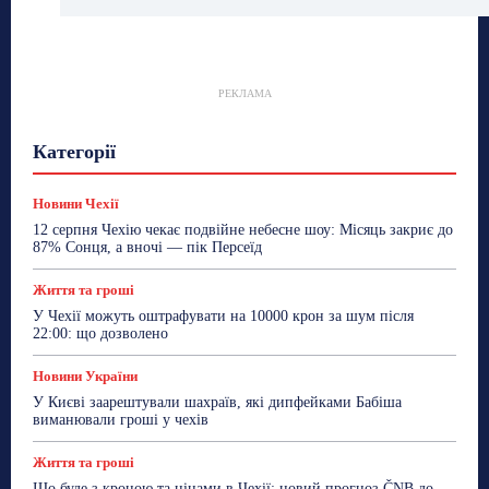
РЕКЛАМА
Гастрогід
Життя та гроші
Здоровʼя
Категорії
Знай Чехію
Корисне біженцям
Культура
Лайфстайл
Мандри
Мова
Новини України
Новини Чехії
Освіта
Політика
Поради
Новини Чехії
Робота
Сад та город
Світ
Спорт
12 серпня Чехію чекає подвійне небесне шоу: Місяць закриє до
ТехноМанія
Топ-новини
Фоторепортаж
87% Сонця, а вночі — пік Персеїд
Більше
Життя та гроші
У Чехії можуть оштрафувати на 10000 крон за шум після
22:00: що дозволено
Новини України
У Києві заарештували шахраїв, які дипфейками Бабіша
виманювали гроші у чехів
Життя та гроші
Що буде з кроною та цінами в Чехії: новий прогноз ČNB до