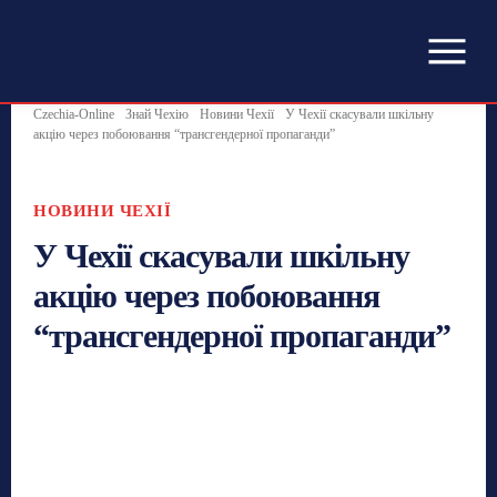
Czechia-Online
Знай Чехію
Новини Чехії
У Чехії скасували шкільну
акцію через побоювання “трансгендерної пропаганди”
НОВИНИ ЧЕХІЇ
У Чехії скасували шкільну
акцію через побоювання
“трансгендерної пропаганди”