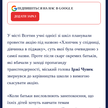
ПІДПИШІТЬСЯ НА НАС В GOOGLE
ДОДАТИ ЗАРАЗ
У місті Всетин учні однієї зі шкіл планували
провести акцію під назвою «Хлопчик у спідниці,
дівчинка в піджаку», суть якої була очевидною з
самої назви. Проте після скарг окремих батьків,
які вбачали у заході пропаганду
трансгендерності, міський голова
Іржі Чунек
звернувся до керівництва школи з вимогою
скасувати акцію.
«Коли батьки висловлюють занепокоєння, що
їхніх дітей хочуть навчати темам