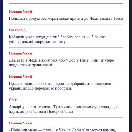
Знай Чехію
Корисне біженцям
Культура
Лайфстайл
Мандри
Мова
Новини України
Новини Чехії
Освіта
Політика
Поради
Новини Чехії
Робота
Сад та город
Світ
Спорт
Польська продуктова марка може прийти до Чехії замість Tesco
ТехноМанія
Топ-новини
Фоторепортаж
Гастрогід
Більше
Кабачків уже нікуди дівати? Зробіть реліш — 5 банок
універсальної закрутки на зиму
Новини Чехії
Два авто з Чехії зіткнулися лоб у лоб у Німеччині: п’ятеро
людей тяжко травмовані
Новини Чехії
Прага виділила 800 тисяч крон на добровільне повернення
українців: що передбачає програма
Світ
Анкарі урвався терпець: Туреччина пригальмовує судна, що
йдуть до російського Новоросійська
Новини Чехії
«Побачиш мене — плач»: у Чехії з Лаби з’являється камінь,