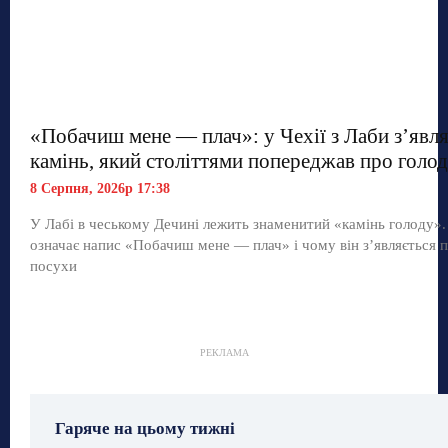
«Побачиш мене — плач»: у Чехії з Лаби з’явл
камінь, який століттями попереджав про голод
8 Серпня, 2026р 17:38
У Лабі в чеському Дечині лежить знаменитий «камінь голоду»
означає напис «Побачиш мене — плач» і чому він з’являється п
посухи
РЕКЛАМА
Гаряче на цьому тижні