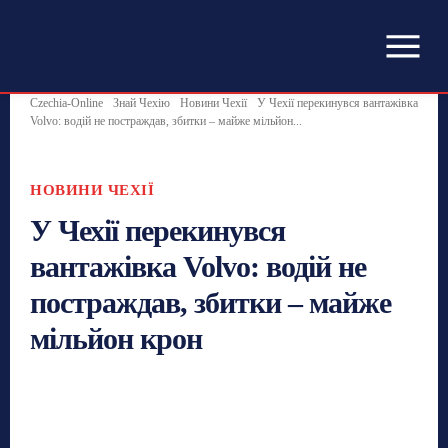
Czechia-Online
Знай Чехію
Новини Чехії
У Чехії перекинувся вантажівка
Volvo: водій не постраждав, збитки – майже мільйон...
НОВИНИ ЧЕХІЇ
У Чехії перекинувся
вантажівка Volvo: водій не
постраждав, збитки – майже
мільйон крон