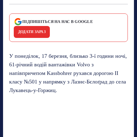
ПІДПИШІТЬСЯ НА НАС В GOOGLE
ДОДАТИ ЗАРАЗ
У понеділок, 17 березня, близько 3-ї години ночі,
61-річний водій вантажівки Volvo з
напівпричепом Kassbohrer рухався дорогою II
класу №501 у напрямку з Лазнє-Бєлоґрад до села
Лукавець-у-Горжиц.