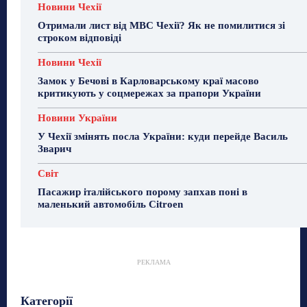
Новини Чехії
Отримали лист від МВС Чехії? Як не помилитися зі
строком відповіді
Новини Чехії
Замок у Бечові в Карловарському краї масово
критикують у соцмережах за прапори України
Новини України
У Чехії змінять посла України: куди перейде Василь
Зварич
Світ
Пасажир італійського порому запхав поні в
маленький автомобіль Citroen
РЕКЛАМА
Гастрогід
Життя та гроші
Здоровʼя
Категорії