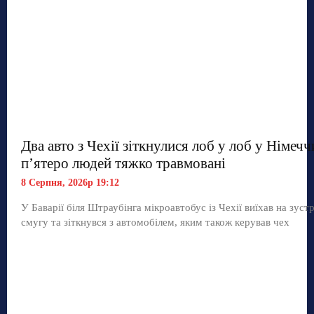
Два авто з Чехії зіткнулися лоб у лоб у Німечч
п’ятеро людей тяжко травмовані
8 Серпня, 2026р 19:12
У Баварії біля Штраубінга мікроавтобус із Чехії виїхав на зуст
смугу та зіткнувся з автомобілем, яким також керував чех