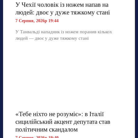
У Чехії чоловік із ножем напав на
людей: двоє у дуже тяжкому стані
7 Серпня, 2026р 19:44
У Танвальді нападник із ножем поранив кількох
людей — двоє у дуже тяжкому стані
«Тебе ніхто не розуміє»: в Італії
сицилійський акцент депутата став
політичним скандалом
7 Серпня, 2026р 19:40