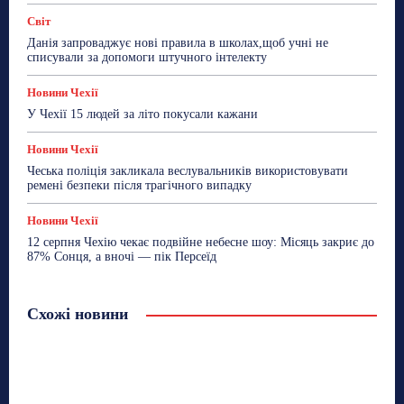
Світ
Данія запроваджує нові правила в школах,щоб учні не
списували за допомоги штучного інтелекту
Новини Чехії
У Чехії 15 людей за літо покусали кажани
Новини Чехії
Чеська поліція закликала веслувальників використовувати
ремені безпеки після трагічного випадку
Новини Чехії
12 серпня Чехію чекає подвійне небесне шоу: Місяць закриє до
87% Сонця, а вночі — пік Персеїд
Схожі новини