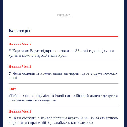
РЕКЛАМА
Гастрогід
Життя та гроші
Здоровʼя
Категорії
Знай Чехію
Корисне біженцям
Культура
Лайфстайл
Мандри
Мова
Новини України
Новини Чехії
Освіта
Політика
Поради
Новини Чехії
Робота
Сад та город
Світ
Спорт
У Карлових Варах відкрили заявки на 83 нові садові ділянки:
ТехноМанія
Топ-новини
Фоторепортаж
купити можна від 510 тисяч крон
Більше
Новини Чехії
У Чехії чоловік із ножем напав на людей: двоє у дуже тяжкому
стані
Світ
«Тебе ніхто не розуміє»: в Італії сицилійський акцент депутата
став політичним скандалом
Новини Чехії
У Чехії сьогодні з’явився перший бурчак 2026: як за етикеткою
відрізнити справжній від «майже такого самого»