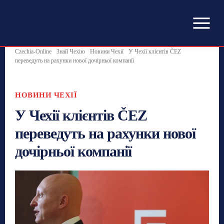
Czechia-Online
Знай Чехію
Новини Чехії
У Чехії клієнтів ČEZ
переведуть на рахунки нової дочірньої компанії
НОВИНИ ЧЕХІЇ
У Чехії клієнтів ČEZ
переведуть на рахунки нової
дочірньої компанії