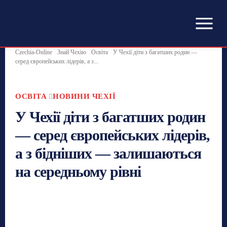
Czechia-Online
Знай Чехію
Освіта
У Чехії діти з багатших родин —
серед європейських лідерів, а з...
ОСВІТА
НОВИНИ ЧЕХІЇ
У Чехії діти з багатших родин
— серед європейських лідерів,
а з бідніших — залишаються
на середньому рівні