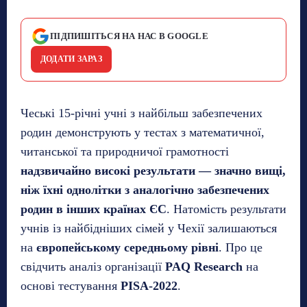
ПІДПИШІТЬСЯ НА НАС В GOOGLE
ДОДАТИ ЗАРАЗ
Чеські 15-річні учні з найбільш забезпечених
родин демонструють у тестах з математичної,
читанської та природничої грамотності
надзвичайно високі результати — значно вищі,
ніж їхні однолітки з аналогічно забезпечених
родин в інших країнах ЄС
. Натомість результати
учнів із найбідніших сімей у Чехії залишаються
на
європейському середньому рівні
. Про це
свідчить аналіз організації
PAQ Research
на
основі тестування
PISA-2022
.