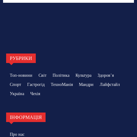
РУБРИКИ
Топ-новини
Світ
Політика
Культура
Здоровʼя
Спорт
Гастрогід
ТехноМанія
Мандри
Лайфстайл
Україна
Чехія
ІНФОРМАЦІЯ
Про нас