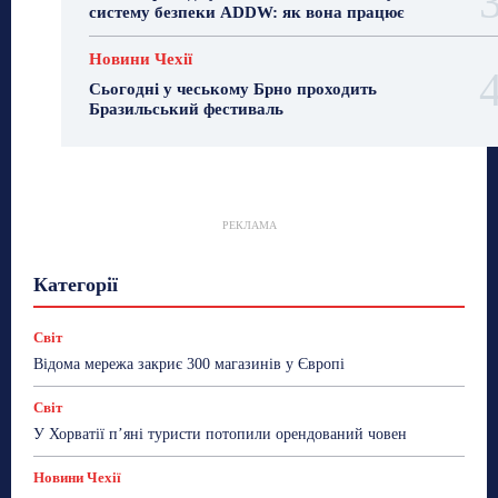
систему безпеки ADDW: як вона працює
Новини Чехії
Сьогодні у чеському Брно проходить
Бразильський фестиваль
РЕКЛАМА
Гастрогід
Життя та гроші
Здоровʼя
Категорії
Знай Чехію
Корисне біженцям
Культура
Лайфстайл
Мандри
Мова
Новини України
Новини Чехії
Освіта
Політика
Поради
Світ
Робота
Сад та город
Світ
Спорт
Відома мережа закриє 300 магазинів у Європі
ТехноМанія
Топ-новини
Фоторепортаж
Світ
Більше
У Хорватії пʼяні туристи потопили орендований човен
Новини Чехії