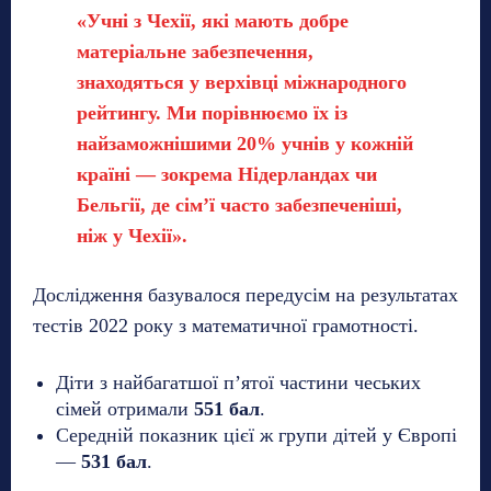
«Учні з Чехії, які мають добре
матеріальне забезпечення,
знаходяться у верхівці міжнародного
рейтингу. Ми порівнюємо їх із
найзаможнішими 20% учнів у кожній
країні — зокрема Нідерландах чи
Бельгії, де сім’ї часто забезпеченіші,
ніж у Чехії».
Дослідження базувалося передусім на результатах
тестів 2022 року з математичної грамотності.
Діти з найбагатшої п’ятої частини чеських
сімей отримали
551 бал
.
Середній показник цієї ж групи дітей у Європі
—
531 бал
.