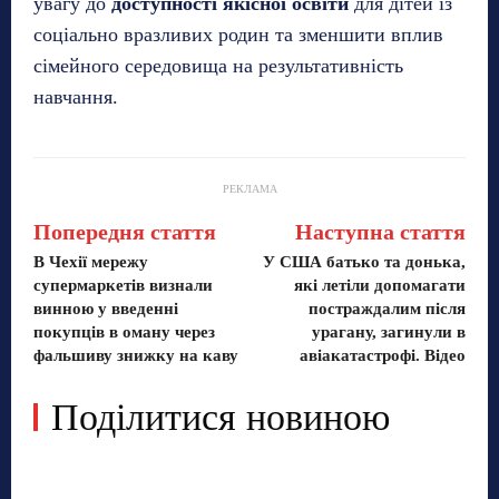
увагу до
доступності якісної освіти
для дітей із
соціально вразливих родин та зменшити вплив
сімейного середовища на результативність
навчання.
РЕКЛАМА
Попередня стаття
Наступна стаття
В Чехії мережу
У США батько та донька,
супермаркетів визнали
які летіли допомагати
винною у введенні
постраждалим після
покупців в оману через
урагану, загинули в
фальшиву знижку на каву
авіакатастрофі. Відео
Поділитися новиною