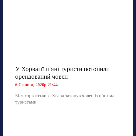
У Хорватії пʼяні туристи потопили
орендований човен
6 Серпня, 2026р 21:44
Біля хорватського Хвара затонув човен із п’ятьма
туристами