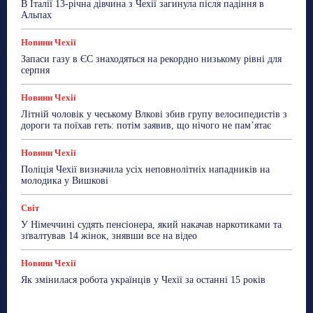
В Італії 13-річна дівчина з Чехії загинула після падіння в
Альпах
Новини Чехії
Запаси газу в ЄС знаходяться на рекордно низькому рівні для
серпня
Новини Чехії
Літній чоловік у чеському Влкові збив групу велосипедистів з
дороги та поїхав геть: потім заявив, що нічого не пам’ятає
Новини Чехії
Поліція Чехії визначила усіх неповнолітніх нападників на
молодика у Вишкові
Світ
У Німеччині судять пенсіонера, який накачав наркотиками та
зґвалтував 14 жінок, знявши все на відео
Новини Чехії
Як змінилася робота українців у Чехії за останні 15 років