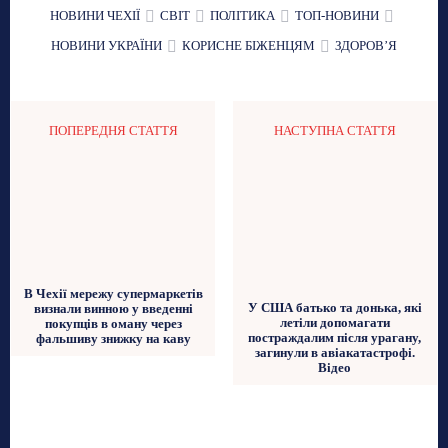
НОВИНИ ЧЕХІЇ
СВІТ
ПОЛІТИКА
ТОП-НОВИНИ
НОВИНИ УКРАЇНИ
КОРИСНЕ БІЖЕНЦЯМ
ЗДОРОВʼЯ
ПОПЕРЕДНЯ СТАТТЯ
НАСТУПНА СТАТТЯ
В Чехії мережу супермаркетів
У США батько та донька, які
визнали винною у введенні
летіли допомагати
покупців в оману через
постраждалим після урагану,
фальшиву знижку на каву
загинули в авіакатастрофі.
Відео