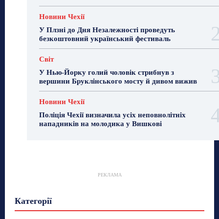
Новини Чехії
У Плзні до Дня Незалежності проведуть
безкоштовний український фестиваль
Світ
У Нью-Йорку голий чоловік стрибнув з
вершини Бруклінського мосту й дивом вижив
Новини Чехії
Поліція Чехії визначила усіх неповнолітніх
нападників на молодика у Вишкові
РЕКЛАМА
Гастрогід
Життя та гроші
Здоровʼя
Категорії
Знай Чехію
Корисне біженцям
Культура
Лайфстайл
Мандри
Мова
Новини України