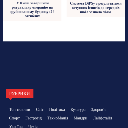
У Києві завершили
Система DiPSy з результатами
рятувальну операцію на
вступних іспитів до середніх
зруйнованому будинку: 24
шкіл зазнала збою
загиблих
РУБРИКИ
Топ-новини
Світ
Політика
Культура
Здоровʼя
Спорт
Гастрогід
ТехноМанія
Мандри
Лайфстайл
Україна
Чехія