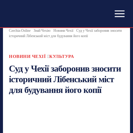
Czechia-Online
Знай Чехію
Новини Чехії
Суд у Чехії заборонив зносити
історичний Лібенський міст для будування його копії
НОВИНИ ЧЕХІЇ
КУЛЬТУРА
Суд у Чехії заборонив зносити
історичний Лібенський міст
для будування його копії