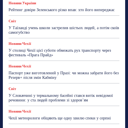
Новини Чехії
Освіта
Політика
Поради
Новини України
Робота
Сад та город
Світ
Спорт
Рейтинг довіри Зеленського різко впав: хто його випереджає
ТехноМанія
Топ-новини
Фоторепортаж
Світ
Більше
У Таїланді учень школи застрелив шістьох людей, а потім скоїв
самогубство
Новини Чехії
У столиці Чехії цієї суботи обмежать рух транспорту через
фестиваль «Прага Прайд»
Новини Чехії
Паспорт уже виготовлений у Празі: чи можна забрати його без
Резерв+ після змін Кабміну
Світ
У Словаччині у термальному басейні стався витік невідомої
речовини: у ста людей проблеми зі здоров’ям
Новини Чехії
Чехії метеорологи обіцяють ще одну хвилю спеки у серпні