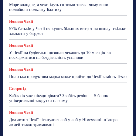
Море холодне, а чехи їдуть сотнями тисяч: чому вони
полюбили польську Балтику
Новини Чехії
57% батьків у Чехії очікують більших витрат на школу: скільки
закласти у бюджет
Новини Чехії
У Чехії на будівельні дозволи чекають до 10 місяців: як
поскаржитися на бездіяльність установи
Новини Чехії
Польська продуктова марка може прийти до Чехії замість Tesco
Гастрогід
Кабачків уже нікуди дівати? Зробіть реліш — 5 банок
універсальної закрутки на зиму
Новини Чехії
Два авто з Чехії зіткнулися лоб у лоб у Німеччині: п’ятеро
людей тяжко травмовані