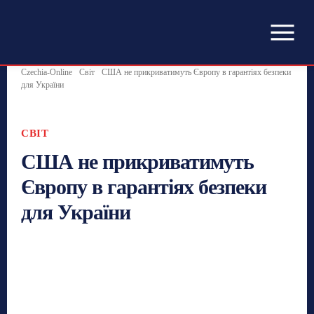
Czechia-Online
Світ
США не прикриватимуть Європу в гарантіях безпеки
для України
СВІТ
США не прикриватимуть
Європу в гарантіях безпеки
для України