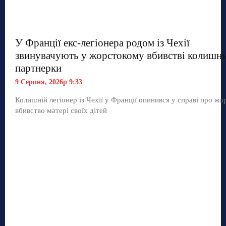
У Франції екс-легіонера родом із Чехії
звинувачують у жорстокому вбивстві колишнь
партнерки
9 Серпня, 2026р 9:33
Колишній легіонер із Чехії у Франції опинився у справі про жо
вбивство матері своїх дітей