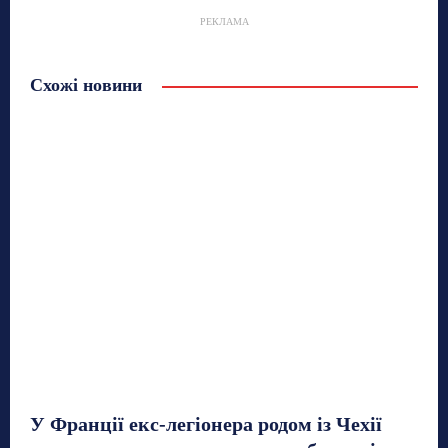
РЕКЛАМА
Схожі новини
У Франції екс-легіонера родом із Чехії