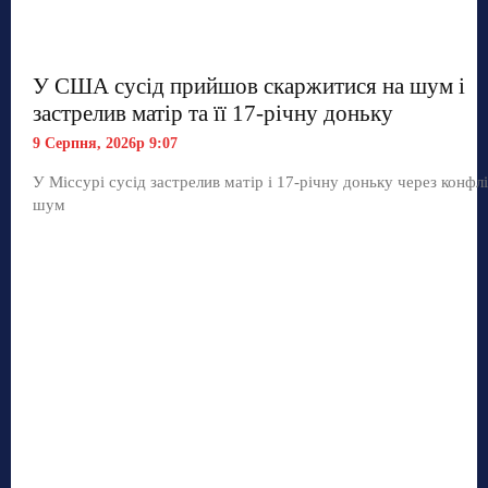
У США сусід прийшов скаржитися на шум і
застрелив матір та її 17-річну доньку
9 Серпня, 2026р 9:07
У Міссурі сусід застрелив матір і 17-річну доньку через конфл
шум