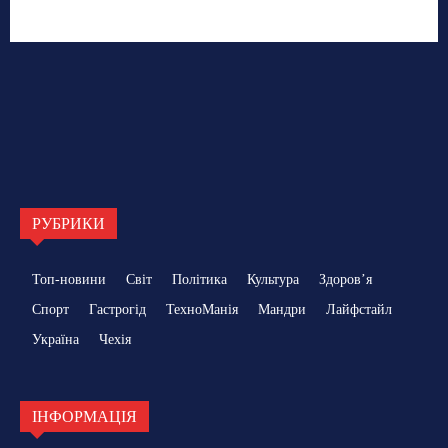
РУБРИКИ
Топ-новини
Світ
Політика
Культура
Здоровʼя
Спорт
Гастрогід
ТехноМанія
Мандри
Лайфстайл
Україна
Чехія
ІНФОРМАЦІЯ