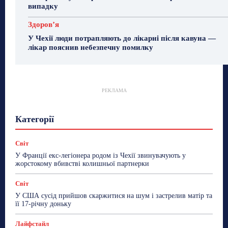
випадку
Здоровʼя
У Чехії люди потрапляють до лікарні після кавуна —
лікар пояснив небезпечну помилку
РЕКЛАМА
Гастрогід
Життя та гроші
Здоровʼя
Категорії
Знай Чехію
Корисне біженцям
Культура
Лайфстайл
Мандри
Мова
Новини України
Новини Чехії
Освіта
Політика
Поради
Світ
Робота
Сад та город
Світ
Спорт
У Франції екс-легіонера родом із Чехії звинувачують у
ТехноМанія
Топ-новини
Фоторепортаж
жорстокому вбивстві колишньої партнерки
Більше
Світ
У США сусід прийшов скаржитися на шум і застрелив матір та
її 17-річну доньку
Лайфстайл