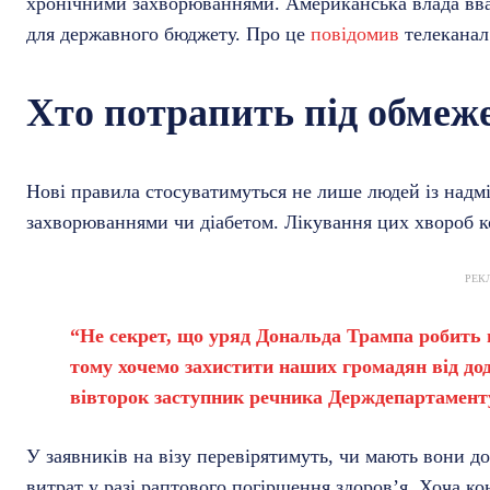
хронічними захворюваннями. Американська влада вв
для державного бюджету. Про це
повідомив
телеканал
Хто потрапить під обмеж
Нові правила стосуватимуться не лише людей із надмі
захворюваннями чи діабетом. Лікування цих хвороб 
РЕК
“Не секрет, що уряд Дональда Трампа робить 
тому хочемо захистити наших громадян від дод
вівторок заступник речника Держдепартаменту
У заявників на візу перевірятимуть, чи мають вони д
витрат у разі раптового погіршення здоров’я. Хоча к