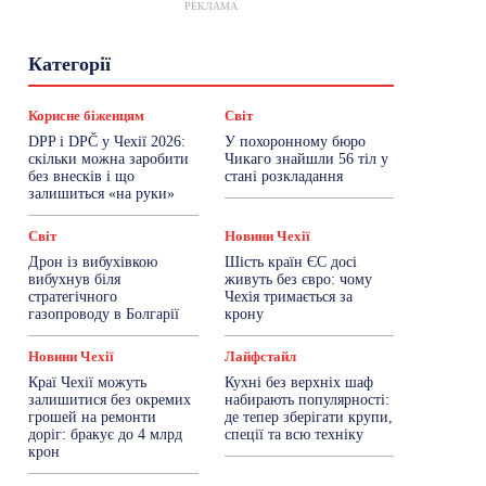
РЕКЛАМА
Гастрогід
Життя та гроші
Здоровʼя
Категорії
Знай Чехію
Корисне біженцям
Культура
Лайфстайл
Мандри
Мова
Новини України
Новини Чехії
Освіта
Корисне біженцям
Світ
Політика
Поради
Робота
Сад та город
DPP і DPČ у Чехії 2026:
У похоронному бюро
Світ
Спорт
ТехноМанія
Топ-новини
скільки можна заробити
Чикаго знайшли 56 тіл у
Фоторепортаж
без внесків і що
стані розкладання
залишиться «на руки»
Більше
Світ
Новини Чехії
Дрон із вибухівкою
Шість країн ЄС досі
вибухнув біля
живуть без євро: чому
стратегічного
Чехія тримається за
газопроводу в Болгарії
крону
Новини Чехії
Лайфстайл
Краї Чехії можуть
Кухні без верхніх шаф
залишитися без окремих
набирають популярності:
грошей на ремонти
де тепер зберігати крупи,
доріг: бракує до 4 млрд
спеції та всю техніку
крон