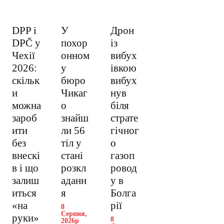
DPP і
У
Дрон
DPČ у
похор
із
Чехії
онном
вибух
2026:
у
івкою
скільк
бюро
вибух
и
Чикаг
нув
можна
о
біля
зароб
знайш
страте
ити
ли 56
гічног
без
тіл у
о
внескі
стані
газоп
в і що
розкл
ровод
залиш
аданн
у в
иться
я
Болга
«на
рії
8
Серпня,
руки»
8
2026р