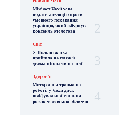
Новини Чехії
Мін’юст Чехії хоче
подати апеляцію проти
умовного покарання
українцю, який жбурнув
коктейль Молотова
Світ
У Польщі жінка
прийшла на пляж із
двома пітонами на шиї
Здоровʼя
Моторошна травма на
роботі: у Чехії диск
шліфувальної машини
розсік чоловікові обличчя