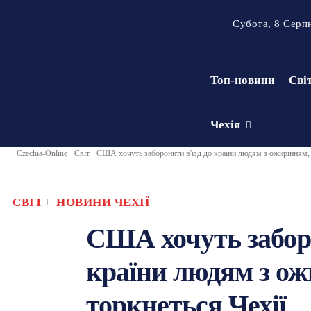
Субота, 8 Серп
Топ-новини
Сві
Чехія
Czechia-Online
Світ
США хочуть заборонити в'їзд до країни людям з ожирінням, я
СВІТ
НОВИНИ ЧЕХІЇ
США хочуть заборо
країни людям з ож
торкнеться Чехії