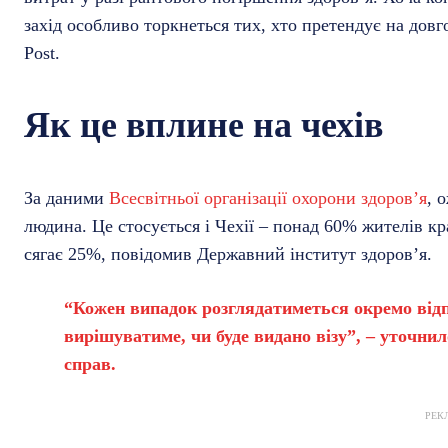
захід особливо торкнеться тих, хто претендує на дов
Post.
Як це вплине на чехів
За даними
Всесвітньої організації охорони здоров’я
, 
людина. Це стосується і Чехії – понад 60% жителів кр
сягає 25%, повідомив Державний інститут здоров’я.
“Кожен випадок розглядатиметься окремо від
вирішуватиме, чи буде видано візу”, – уточни
справ.
РЕК