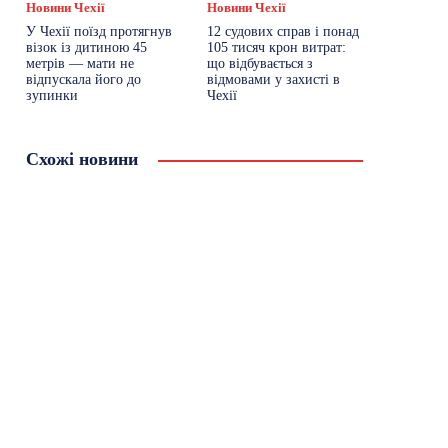
Новини Чехії
Новини Чехії
У Чехії поїзд протягнув
12 судових справ і понад
візок із дитиною 45
105 тисяч крон витрат:
метрів — мати не
що відбувається з
відпускала його до
відмовами у захисті в
зупинки
Чехії
Схожі новини