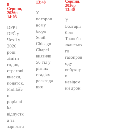
Серпня,
13:48
8
2026р
Серпня,
13:30
У
2026р
14:03
похорон
У
ному
Болгарії
DPP і
бюро
біля
DPČ у
South
Трансба
Чехії у
Chicago
лкансько
2026
Chapel
го
році:
виявили
газопров
ліміти
56 тіл у
оду
годин,
різних
вибухну
страхові
стадіях
в
внески,
розклада
невідом
податок,
ння
ий дрон
Prohláše
ní
poplatní
ka,
відпустк
а та
зарплата