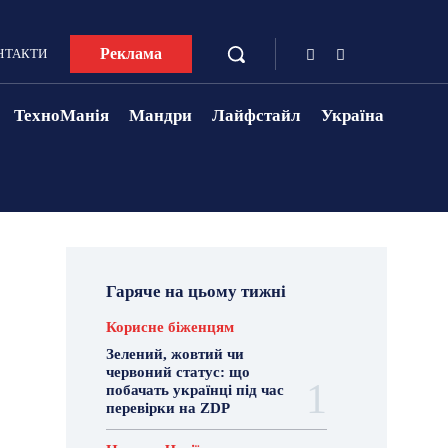
Реклама
НТАКТИ
ТехноМанія
Мандри
Лайфстайл
Україна
Гаряче на цьому тижні
Корисне біженцям
Зелений, жовтий чи
червоний статус: що
побачать українці під час
перевірки на ZDP