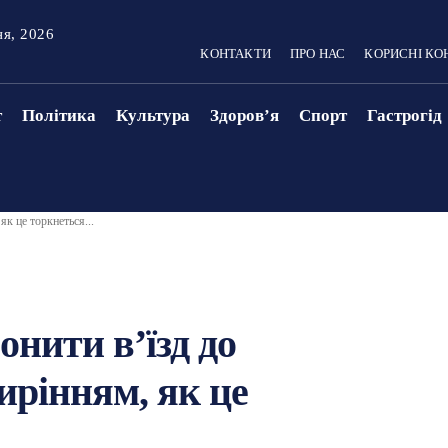
ня, 2026
КОНТАКТИ
ПРО НАС
КОРИСНІ КО
т
Політика
Культура
Здоровʼя
Спорт
Гастрогід
к це торкнеться...
нити в’їзд до
ирінням, як це