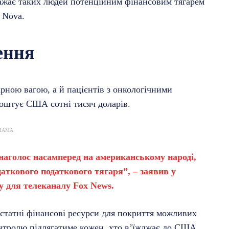
ажає таких людей потенційним фінансовим тягарем
 Nova.
ення
рною вагою, а й пацієнтів з онкологічними
коштує США сотні тисяч доларів.
ЛАМА
наголос насамперед на американському народі,
аткового податкового тягаря”, – заявив у
 для телеканалу Fox News.
остатні фінансові ресурси для покриття можливих
онтролю підлягатиме кожен, хто в’їжджає до США,