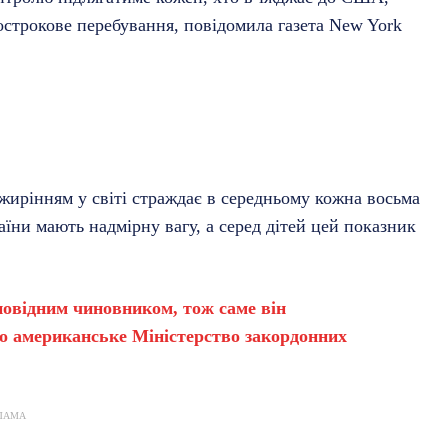
гострокове перебування, повідомила газета New York
ожирінням у світі страждає в середньому кожна восьма
аїни мають надмірну вагу, а серед дітей цей показник
повідним чиновником, тож саме він
ло американське Міністерство закордонних
ЛАМА