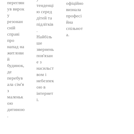
переглян
офіційно
тенденці
ув вирок
визнала
ю серед
у
професі
дітей та
резонан
йна
підлітків
сній
спільнот
.
справі
а.
Найбіль
про
ше
напад на
звернень
житлови
пов'язан
й
е з
будинок,
насильст
де
вом і
перебув
небезпек
ала сім'я
ою в
з
інтернет
маленьк
і.
ою
дитиною
.