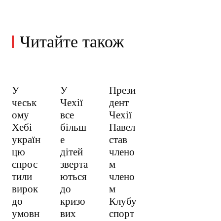
Читайте також
У
У
Прези
чеськ
Чехії
дент
ому
все
Чехії
Хебі
більш
Павел
україн
е
став
цю
дітей
члено
спрос
зверта
м
тили
ються
члено
вирок
до
м
до
кризо
Клубу
умовн
вих
спорт