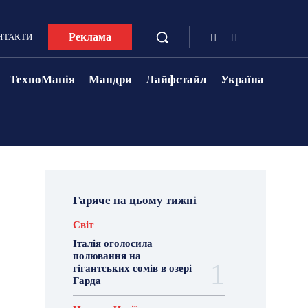
Реклама
НТАКТИ
ТехноМанія
Мандри
Лайфстайл
Україна
Гаряче на цьому тижні
Світ
Італія оголосила
полювання на
гігантських сомів в озері
Гарда