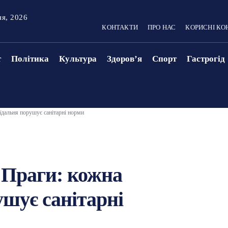
ня, 2026
КОНТАКТИ
ПРО НАС
КОРИСНІ КО
т
Політика
Культура
Здоровʼя
Спорт
Гастрогід
їдальня порушує санітарні норми
 Праги: кожна
ушує санітарні