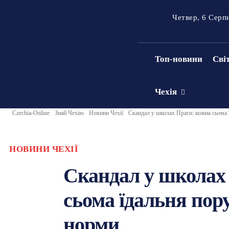
Четвер, 6 Серп
Топ-новини
Сві
Чехія
Czechia-Online
Знай Чехію
Новини Чехії
Скандал у школах Праги: кожна сьома 
НОВИНИ ЧЕХІЇ
Скандал у школах
сьома їдальня пор
норми