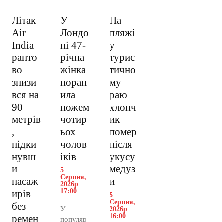
Літак
У
На
Air
Лондо
пляжі
India
ні 47-
у
рапто
річна
турис
во
жінка
тично
знизи
поран
му
вся на
ила
раю
90
ножем
хлопч
метрів
чотир
ик
,
ьох
помер
підки
чолов
після
нувш
іків
укусу
и
медуз
5
Серпня,
пасаж
и
2026р
17:00
ирів
5
Серпня,
без
У
2026р
16:00
ремен
популяр