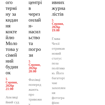
ого
центрі
ивних
термі
в
журна
ну за
через
лістів
кидан
онлай
5
Серпня,
ня
н-
2026р
19:00
кокте
насил
йлю
ьство
Глава
Моло
та
Чехії
това у
погро
отримав
новий
сімей
зи
статус
ний
5
поза
Серпня,
будин
2026р
політико
20:00
ок
ю. Його
багаторі
5
Фахівці
Серпня,
чне
поперед
2026р
захоплен
21:00
жають
ня
про
Апеляці
фотогра
тривожн
йний суд
фією
у