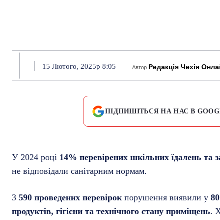
15 Лютого, 2025р 8:05
Редакція Чехія Онла
Автор
ПІДПИШІТЬСЯ НА НАС В GOOG
У 2024 році
14% перевірених шкільних їдалень та з
не відповідали санітарним нормам.
З
590 проведених перевірок
порушення виявили у
80
продуктів, гігієни та технічного стану приміщень
. 