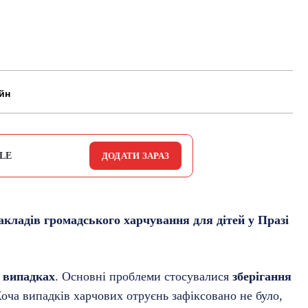
йн
LE
ДОДАТИ ЗАРАЗ
акладів громадського харчування для дітей у Празі
 випадках
. Основні проблеми стосувалися
зберігання
Хоча випадків харчових отруєнь зафіксовано не було,