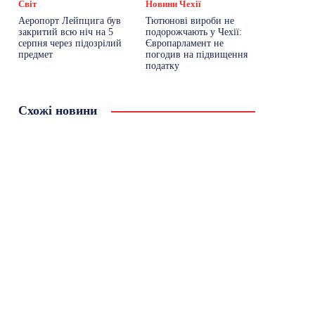
Світ
Новини Чехії
Аеропорт Лейпцига був
Тютюнові вироби не
закритий всю ніч на 5
подорожчають у Чехії:
серпня через підозрілий
Європарламент не
предмет
погодив на підвищення
податку
Схожі новини