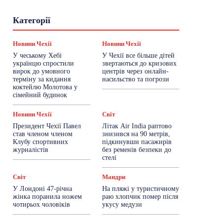
Гастрогід
Життя та гроші
Здоровʼя
Категорії
Знай Чехію
Корисне біженцям
Культура
Лайфстайл
Мандри
Мова
Новини України
Новини Чехії
Освіта
Новини Чехії
Новини Чехії
Політика
Поради
Робота
Сад та город
У чеському Хебі
У Чехії все більше дітей
Світ
Спорт
ТехноМанія
Топ-новини
українцю спростили
звертаються до кризових
Фоторепортаж
вирок до умовного
центрів через онлайн-
терміну за кидання
насильство та погрози
коктейлю Молотова у
Більше
сімейний будинок
Новини Чехії
Світ
Президент Чехії Павел
Літак Air India раптово
став членом членом
знизився на 90 метрів,
Клубу спортивних
підкинувши пасажирів
журналістів
без ременів безпеки до
стелі
Світ
Мандри
У Лондоні 47-річна
На пляжі у туристичному
жінка поранила ножем
раю хлопчик помер після
чотирьох чоловіків
укусу медузи