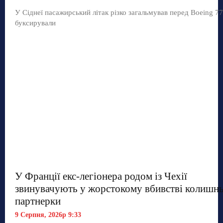
У Сіднеї пасажирський літак різко загальмував перед Boeing 77
буксирували
У Франції екс-легіонера родом із Чехії
звинувачують у жорстокому вбивстві колишнь
партнерки
9 Серпня, 2026р 9:33