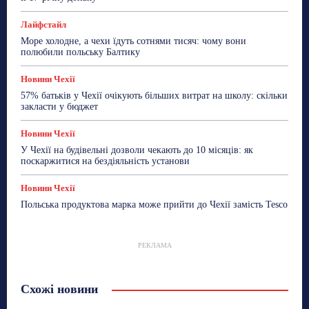
Лайфстайл
Море холодне, а чехи їдуть сотнями тисяч: чому вони
полюбили польську Балтику
Новини Чехії
57% батьків у Чехії очікують більших витрат на школу: скільки
закласти у бюджет
Новини Чехії
У Чехії на будівельні дозволи чекають до 10 місяців: як
поскаржитися на бездіяльність установи
Новини Чехії
Польська продуктова марка може прийти до Чехії замість Tesco
РЕКЛАМА
Схожі новини