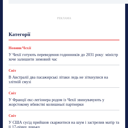
РЕКЛАМА
Гастрогід
Життя та гроші
Здоровʼя
Категорії
Знай Чехію
Корисне біженцям
Культура
Лайфстайл
Мандри
Мова
Новини України
Новини Чехії
Освіта
Політика
Поради
Новини Чехії
Робота
Сад та город
Світ
Спорт
У Чехії готують переведення годинників до 2031 року: міністр
ТехноМанія
Топ-новини
Фоторепортаж
хоче залишити зимовий час
Більше
Світ
В Австралії два пасажирські літаки ледь не зіткнулися на
злітній смузі
Світ
У Франції екс-легіонера родом із Чехії звинувачують у
жорстокому вбивстві колишньої партнерки
Світ
У США сусід прийшов скаржитися на шум і застрелив матір та
її 17-річну доньку