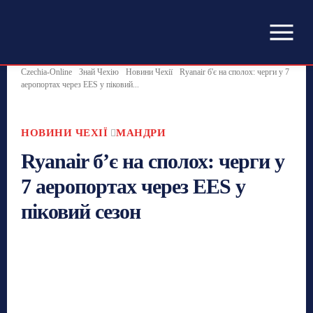
Czechia-Online
Знай Чехію
Новини Чехії
Ryanair б'є на сполох: черги у 7
аеропортах через EES у піковий...
НОВИНИ ЧЕХІЇ
МАНДРИ
Ryanair б’є на сполох: черги у
7 аеропортах через EES у
піковий сезон